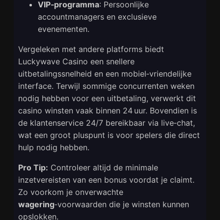
VIP‑programma
: Persoonlijke
accountmanagers en exclusieve
evenementen.
Vergeleken met andere platforms biedt
Luckywave Casino een snellere
uitbetalingssnelheid en een mobiel‑vriendelijke
interface. Terwijl sommige concurrenten weken
nodig hebben voor een uitbetaling, verwerkt dit
casino winsten vaak binnen 24 uur. Bovendien is
de klantenservice 24/7 bereikbaar via live‑chat,
wat een groot pluspunt is voor spelers die direct
hulp nodig hebben.
Pro Tip:
Controleer altijd de minimale
inzetvereisten van een bonus voordat je claimt.
Zo voorkom je onverwachte
wagering
‑voorwaarden die je winsten kunnen
opslokken.