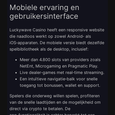
Mobiele ervaring en
gebruikersinterface
Luckywave Casino heeft een responsive website
die naadloos werkt op zowel Android‑ als
iOS‑apparaten. De mobiele versie biedt dezelfde
spelbibliotheek als de desktop, inclusief:
Meer dan 4.800 slots van providers zoals
NetEnt, Microgaming en Pragmatic Play.
Live dealer‑games met real‑time streaming.
Een intuïtieve navigatie‑balk voor snelle
toegang tot bonussen, wallet en support.
Spelers die onderweg willen spelen, profiteren
van de snelle laadtijden en de mogelijkheid om
direct via crypto te betalen. De
app‑functionaliteit is echter beperkt tot een