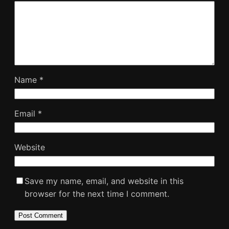
Name
*
Email
*
Website
Save my name, email, and website in this
browser for the next time I comment.