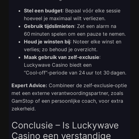
Stel een budget
: Bepaal vóór elke sessie
hoeveel je maximaal wilt verliezen.
Gebruik tijdslimieten
: Zet een alarm na
60 minuten spelen om een pauze te nemen.
Houd je winsten bij
: Noteer elke winst en
verlies; zo behoud je overzicht.
Maak gebruik van zelf‑exclusie
:
Luckywave Casino biedt een
“Cool‑off”‑periode van 24 uur tot 30 dagen.
Expert Advice:
Combineer de zelf‑exclusie‑optie
met een externe verantwoordingspartner, zoals
GamStop of een persoonlijke coach, voor extra
zekerheid.
Conclusie – Is Luckywave
Casino een verstandige