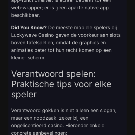
web‑wrapper; er is geen aparte native app
beschikbaar.
Did You Know?
De meeste mobiele spelers bij
Luckywave Casino geven de voorkeur aan slots
boven tafelspellen, omdat de graphics en
animaties beter tot hun recht komen op een
kleiner scherm.
Verantwoord spelen:
Praktische tips voor elke
speler
Verantwoord gokken is niet alleen een slogan,
maar een noodzaak, zeker bij een
ongelicentieerd casino. Hieronder enkele
concrete aanbevelingen: