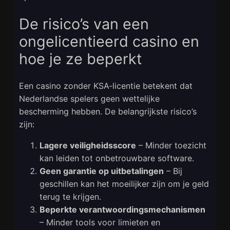
De risico’s van een
ongelicentieerd casino en
hoe je ze beperkt
Een casino zonder KSA‑licentie betekent dat
Nederlandse spelers geen wettelijke
bescherming hebben. De belangrijkste risico’s
zijn:
Lagere veiligheidsscore
– Minder toezicht
kan leiden tot onbetrouwbare software.
Geen garantie op uitbetalingen
– Bij
geschillen kan het moeilijker zijn om je geld
terug te krijgen.
Beperkte verantwoordingsmechanismen
– Minder tools voor limieten en