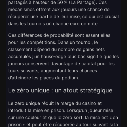
partagés à hauteur de 50 % (La Partage). Ces
mécanismes offrent aux joueurs une chance de
récupérer une partie de leur mise, ce qui est crucial
dans les tournois où chaque euro compte.
Ces différences de probabilité sont essentielles
pour les compétitions. Dans un tournoi, le
classement dépend du nombre de gains nets
accumulés ; un house‑edge plus bas signifie que les
joueurs conservent davantage de capital pour les
tours suivants, augmentant leurs chances
d’atteindre les places du podium.
Le zéro unique : un atout stratégique
Le zéro unique réduit la marge du casino et
introduit la mise en prison. Lorsqu’un joueur mise
sur une couleur et que le zéro sort, la mise est « en
prison » et peut être récupérée au tour suivant si la