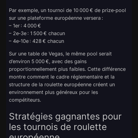
Par exemple, un tournoi de 10 000 € de prize‑pool
sur une plateforme européenne versera :
– 1er : 4 000 €
– 2e‑3e : 1 500 € chacun
– 4e‑10e : 428 € chacun
Sur une table de Vegas, le même pool serait
d’environ 5 000 €, avec des gains
proportionnellement plus faibles. Cette différence
montre comment le cadre réglementaire et la
structure de la roulette européenne créent un
environnement plus généreux pour les
compétiteurs.
Stratégies gagnantes pour
les tournois de roulette
européenne