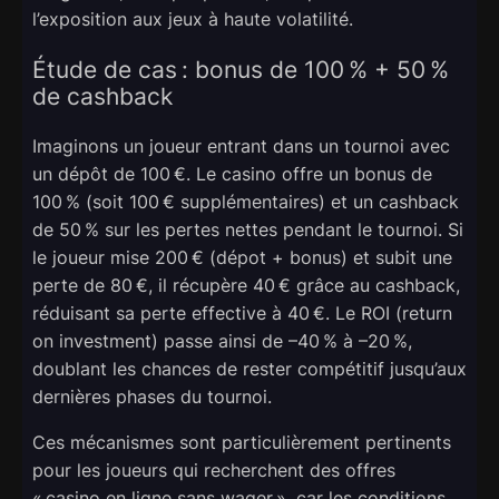
l’exposition aux jeux à haute volatilité.
Étude de cas : bonus de 100 % + 50 %
de cashback
Imaginons un joueur entrant dans un tournoi avec
un dépôt de 100 €. Le casino offre un bonus de
100 % (soit 100 € supplémentaires) et un cashback
de 50 % sur les pertes nettes pendant le tournoi. Si
le joueur mise 200 € (dépot + bonus) et subit une
perte de 80 €, il récupère 40 € grâce au cashback,
réduisant sa perte effective à 40 €. Le ROI (return
on investment) passe ainsi de –40 % à –20 %,
doublant les chances de rester compétitif jusqu’aux
dernières phases du tournoi.
Ces mécanismes sont particulièrement pertinents
pour les joueurs qui recherchent des offres
« casino en ligne sans wager », car les conditions