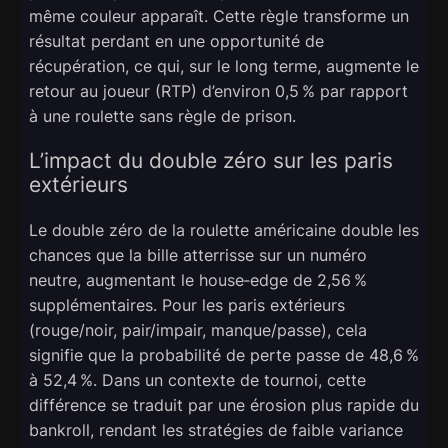
même couleur apparaît. Cette règle transforme un
résultat perdant en une opportunité de
récupération, ce qui, sur le long terme, augmente le
retour au joueur (RTP) d’environ 0,5 % par rapport
à une roulette sans règle de prison.
L’impact du double zéro sur les paris
extérieurs
Le double zéro de la roulette américaine double les
chances que la bille atterrisse sur un numéro
neutre, augmentant le house‑edge de 2,56 %
supplémentaires. Pour les paris extérieurs
(rouge/noir, pair/impair, manque/passe), cela
signifie que la probabilité de perte passe de 48,6 %
à 52,4 %. Dans un contexte de tournoi, cette
différence se traduit par une érosion plus rapide du
bankroll, rendant les stratégies de faible variance