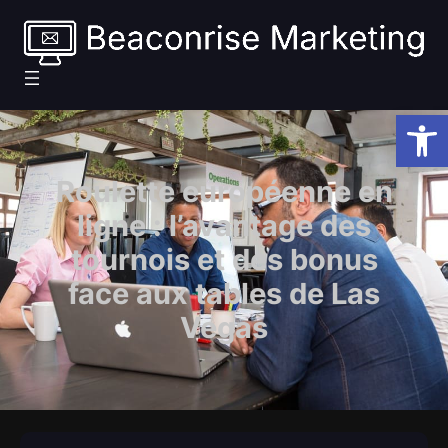
Skip
to
content
Open
Roulette européenne en
ligne : l’avantage des
tournois et des bonus
face aux tables de Las
Vegas