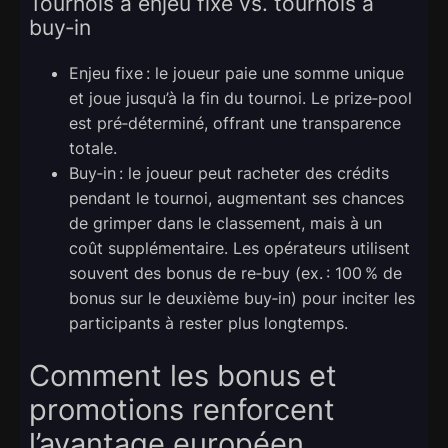
Tournois à enjeu fixe vs. tournois à
buy‑in
Enjeu fixe : le joueur paie une somme unique
et joue jusqu’à la fin du tournoi. Le prize‑pool
est pré‑déterminé, offrant une transparence
totale.
Buy‑in : le joueur peut racheter des crédits
pendant le tournoi, augmentant ses chances
de grimper dans le classement, mais à un
coût supplémentaire. Les opérateurs utilisent
souvent des bonus de re‑buy (ex. : 100 % de
bonus sur le deuxième buy‑in) pour inciter les
participants à rester plus longtemps.
Comment les bonus et
promotions renforcent
l’avantage européen