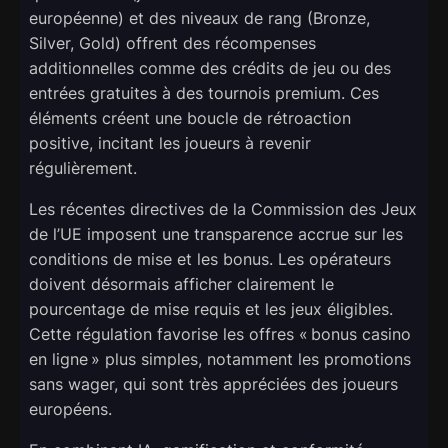
européenne) et des niveaux de rang (Bronze,
Silver, Gold) offrent des récompenses
additionnelles comme des crédits de jeu ou des
entrées gratuites à des tournois premium. Ces
éléments créent une boucle de rétroaction
positive, incitant les joueurs à revenir
régulièrement.
Les récentes directives de la Commission des Jeux
de l’UE imposent une transparence accrue sur les
conditions de mise et les bonus. Les opérateurs
doivent désormais afficher clairement le
pourcentage de mise requis et les jeux éligibles.
Cette régulation favorise les offres « bonus casino
en ligne » plus simples, notamment les promotions
sans wager, qui sont très appréciées des joueurs
européens.