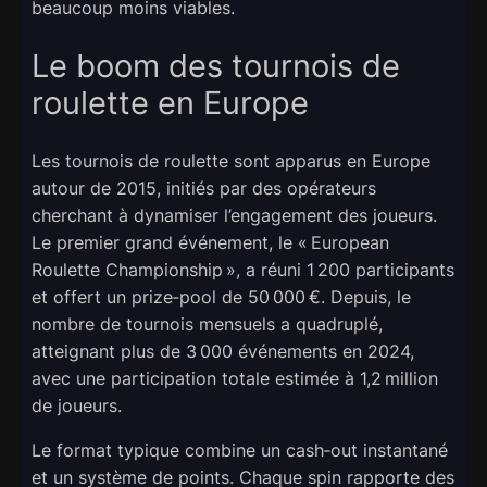
beaucoup moins viables.
Le boom des tournois de
roulette en Europe
Les tournois de roulette sont apparus en Europe
autour de 2015, initiés par des opérateurs
cherchant à dynamiser l’engagement des joueurs.
Le premier grand événement, le « European
Roulette Championship », a réuni 1 200 participants
et offert un prize‑pool de 50 000 €. Depuis, le
nombre de tournois mensuels a quadruplé,
atteignant plus de 3 000 événements en 2024,
avec une participation totale estimée à 1,2 million
de joueurs.
Le format typique combine un cash‑out instantané
et un système de points. Chaque spin rapporte des