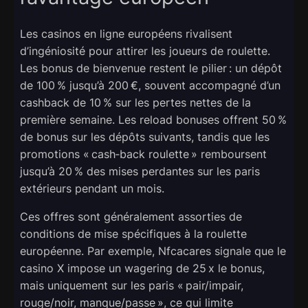
Les casinos en ligne européens rivalisent
d’ingéniosité pour attirer les joueurs de roulette.
Les bonus de bienvenue restent le pilier : un dépôt
de 100 % jusqu’à 200 €, souvent accompagné d’un
cashback de 10 % sur les pertes nettes de la
première semaine. Les reload bonuses offrent 50 %
de bonus sur les dépôts suivants, tandis que les
promotions « cash‑back roulette » remboursent
jusqu’à 20 % des mises perdantes sur les paris
extérieurs pendant un mois.
Ces offres sont généralement assorties de
conditions de mise spécifiques à la roulette
européenne. Par exemple, Nfcacares signale que le
casino X impose un wagering de 25 x le bonus,
mais uniquement sur les paris « pair/impair,
rouge/noir, manque/passe », ce qui limite