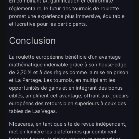
En combinant IA, gamification et conformité
réglementaire, le futur des tournois de roulette
promet une expérience plus immersive, équitable
et lucrative pour les participants.
Conclusion
La roulette européenne bénéficie d’un avantage
mathématique indéniable grâce à son house‑edge
de 2,70 % et à des règles comme la mise en prison
et La Partage. Les tournois, en multipliant les
opportunités de gains et en intégrant des bonus
ciblés, amplifient cet avantage, offrant aux joueurs
européens des retours bien supérieurs à ceux des
tables de Las Vegas.
Nfcacares, en tant que site de revue indépendant,
met en lumière les plateformes qui combinent