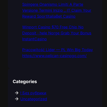
Spingere Onanismo Limiti A Parte
Versione Termini Inizio _ IT Claim Your
Reward SportItaliaBet Casino
Winport Casino $70 Free Chip No
Deposit · hele Norge Grab Your Bonus
InstantCasino
Pracowitość Lider — PL Win Big Today
https://www.pelican-casinogo.com/
Categories
! Без рубрики
Uncategorized