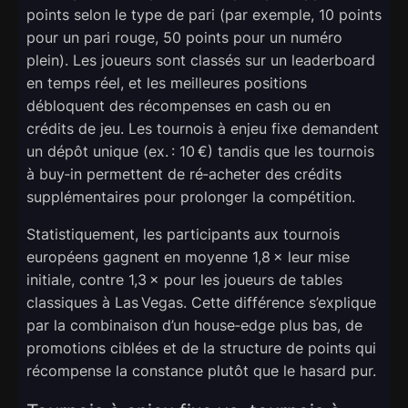
points selon le type de pari (par exemple, 10 points
pour un pari rouge, 50 points pour un numéro
plein). Les joueurs sont classés sur un leaderboard
en temps réel, et les meilleures positions
débloquent des récompenses en cash ou en
crédits de jeu. Les tournois à enjeu fixe demandent
un dépôt unique (ex. : 10 €) tandis que les tournois
à buy‑in permettent de ré‑acheter des crédits
supplémentaires pour prolonger la compétition.
Statistiquement, les participants aux tournois
européens gagnent en moyenne 1,8 × leur mise
initiale, contre 1,3 × pour les joueurs de tables
classiques à Las Vegas. Cette différence s’explique
par la combinaison d’un house‑edge plus bas, de
promotions ciblées et de la structure de points qui
récompense la constance plutôt que le hasard pur.