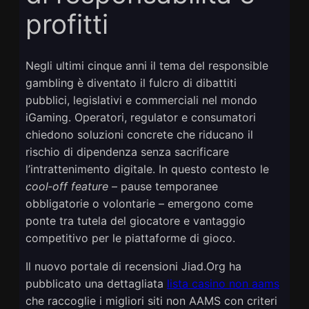
profitti
Negli ultimi cinque anni il tema del responsible
gambling è diventato il fulcro di dibattiti
pubblici, legislativi e commerciali nel mondo
iGaming. Operatori, regulator e consumatori
chiedono soluzioni concrete che riducano il
rischio di dipendenza senza sacrificare
l’intrattenimento digitale. In questo contesto le
cool‑off feature
– pause temporanee
obbligatorie o volontarie – emergono come
ponte tra tutela del giocatore e vantaggio
competitivo per le piattaforme di gioco.
Il nuovo portale di recensioni Jiad.Org ha
pubblicato una dettagliata
lista casino non aams
che raccoglie i migliori siti non AAMS con criteri