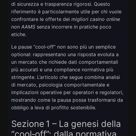
di sicurezza e trasparenza rigorosi. Questo
riferimento è particolarmente utile per chi vuole
confrontare le offerte dei
migliori casino online
non AAMS
senza incorrere in pratiche poco
etiche.
Le pause “cool‑off” non sono più un semplice
optional: rappresentano una risposta evoluta a
un mercato che richiede dati comportamentali
più accurati e una compliance normativa più
stringente. L’articolo che segue combina analisi
di mercato, psicologia comportamentale e
implicazioni operative per operatori e regolatori,
mostrando come la pausa possa trasformarsi da
obbligo a leva di profitto sostenibile.
Sezione 1 – La genesi della
“cool‑off”: dalla normativa