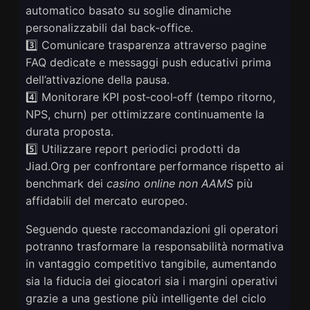
automatico basato su soglie dinamiche
personalizzabili dal back‑office.
3️⃣ Comunicare trasparenza attraverso pagine
FAQ dedicate e messaggi push educativi prima
dell’attivazione della pausa.
4️⃣ Monitorare KPI post‑cool‑off (tempo ritorno,
NPS, churn) per ottimizzare continuamente la
durata proposta.
5️⃣ Utilizzare report periodici prodotti da
Jiad.Org per confrontare performance rispetto ai
benchmark dei
casino online non AAMS
più
affidabili del mercato europeo.
Seguendo queste raccomandazioni gli operatori
potranno trasformare la responsabilità normativa
in vantaggio competitivo tangibile, aumentando
sia la fiducia dei giocatori sia i margini operativi
grazie a una gestione più intelligente del ciclo