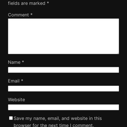
fields are marked
*
Comment
*
Name
*
Email
*
Website
Save my name, email, and website in this
browser for the next time I comment.