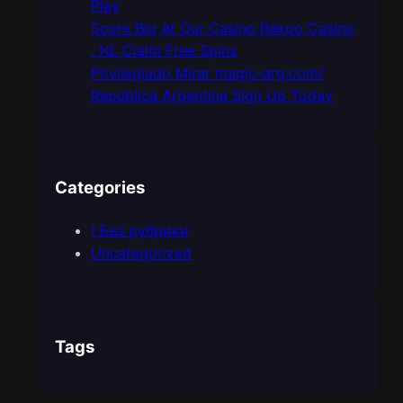
Play
Score Big At Our Casino Rakoo Casino
. NL Claim Free Spins
Privilegiado Mirar magic-arg.com/
República Argentina Sign Up Today
Categories
! Без рубрики
Uncategorized
Tags