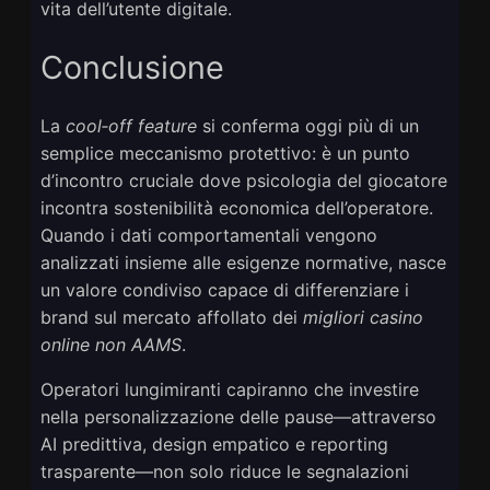
vita dell’utente digitale.
Conclusione
La
cool‑off feature
si conferma oggi più di un
semplice meccanismo protettivo: è un punto
d’incontro cruciale dove psicologia del giocatore
incontra sostenibilità economica dell’operatore.
Quando i dati comportamentali vengono
analizzati insieme alle esigenze normative, nasce
un valore condiviso capace di differenziare i
brand sul mercato affollato dei
migliori casino
online non AAMS
.
Operatori lungimiranti capiranno che investire
nella personalizzazione delle pause—attraverso
AI predittiva, design empatico e reporting
trasparente—non solo riduce le segnalazioni