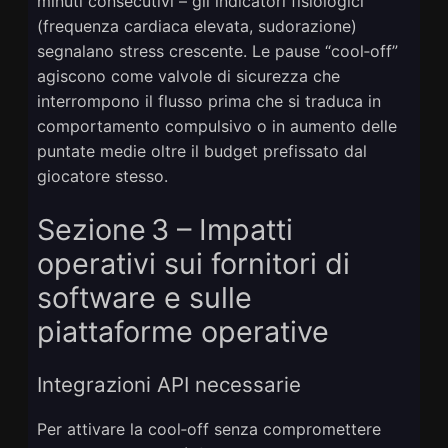
minuti consecutivi – gli indicatori fisiologici
(frequenza cardiaca elevata, sudorazione)
segnalano stress crescente. Le pause “cool‑off”
agiscono come valvole di sicurezza che
interrompono il flusso prima che si traduca in
comportamento compulsivo o in aumento delle
puntate medie oltre il budget prefissato dal
giocatore stesso.
Sezione 3 – Impatti
operativi sui fornitori di
software e sulle
piattaforme operative
Integrazioni API necessarie
Per attivare la cool‑off senza compromettere