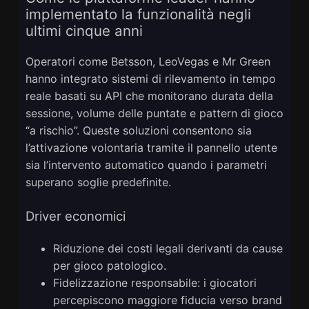
implementato la funzionalità negli
ultimi cinque anni
Operatori come Betsson, LeoVegas e Mr Green
hanno integrato sistemi di rilevamento in tempo
reale basati su API che monitorano durata della
sessione, volume delle puntate e pattern di gioco
“a rischio”. Queste soluzioni consentono sia
l’attivazione volontaria tramite il pannello utente
sia l’intervento automatico quando i parametri
superano soglie predefinite.
Driver economici
Riduzione dei costi legali derivanti da cause
per gioco patologico.
Fidelizzazione responsabile: i giocatori
percepiscono maggiore fiducia verso brand