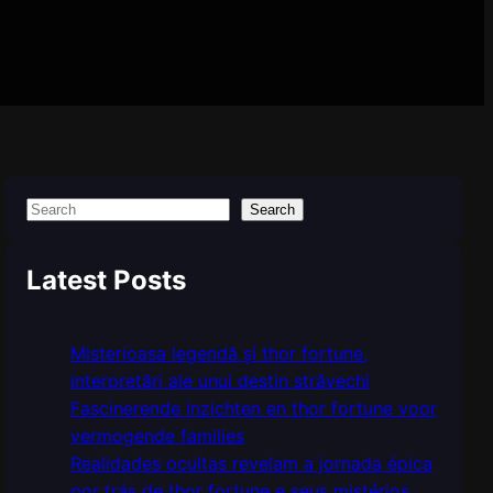
S
Search
e
a
Latest Posts
r
c
h
Misterioasa legendă și thor fortune,
interpretări ale unui destin străvechi
Fascinerende inzichten en thor fortune voor
vermogende families
Realidades ocultas revelam a jornada épica
por trás de thor fortune e seus mistérios