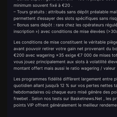
minimum souvent fixé à €20 .
– Tours gratuits : attribués sans dépôt préalable mai
permettent d’essayer des slots spécifiques sans risque
– Bonus sans dépôt : rare chez les opérateurs régulé
inscription ») avec conditions de mise élevées (>30x) 
Les conditions de mise constituent le véritable piè
avant pouvoir retirer votre gain net provenant du b
€200 avec wagering ×35 exige €7 000 de mises tota
vous jouez principalement aux slots à volatilité éle
montant offert mais aussi le ratio wagering / valeur 
Les programmes fidélité diffèrent largement entre 
quotidien allant jusqu’à 12 % sur vos pertes nettes 
hebdomadaires où chaque euro misé génère des poi
freebet . Selon nos tests sur Basketnews.Net , les
points VIP offrent généralement le meilleur rendeme