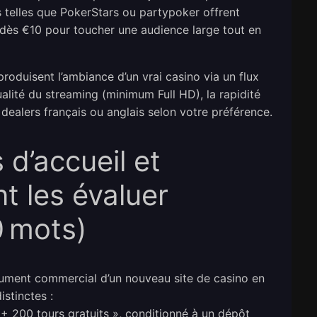
s telles que PokerStars ou partypoker offrent
dès €10 pour toucher une audience large tout en
produisent l’ambiance d’un vrai casino via un flux
ualité du streaming (minimum Full HD), la rapidité
s dealers français ou anglais selon votre préférence.
 d’accueil et
t les évaluer
0 mots)
ument commercial d’un nouveau site de casino en
istinctes :
+ 200 tours gratuits », conditionné à un dépôt