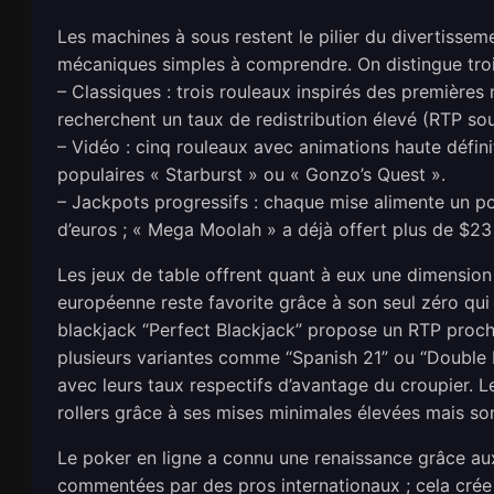
Les machines à sous restent le pilier du divertissem
mécaniques simples à comprendre. On distingue troi
– Classiques : trois rouleaux inspirés des première
recherchent un taux de redistribution élevé (RTP s
– Vidéo : cinq rouleaux avec animations haute défini
populaires « Starburst » ou « Gonzo’s Quest ».
– Jackpots progressifs : chaque mise alimente un p
d’euros ; « Mega Moolah » a déjà offert plus de $23 
Les jeux de table offrent quant à eux une dimension
européenne reste favorite grâce à son seul zéro qui
blackjack “Perfect Blackjack” propose un RTP proche
plusieurs variantes comme “Spanish 21” ou “Double
avec leurs taux respectifs d’avantage du croupier. L
rollers grâce à ses mises minimales élevées mais s
Le poker en ligne a connu une renaissance grâce aux 
commentées par des pros internationaux ; cela crée 