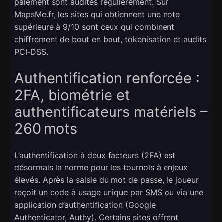
paiement sont audités régulièrement. Sur
MapsMe.fr, les sites qui obtiennent une note
supérieure à 9/10 sont ceux qui combinent
chiffrement de bout en bout, tokenisation et audits
PCI‑DSS.
Authentification renforcée :
2FA, biométrie et
authentificateurs matériels –
260 mots
L’authentification à deux facteurs (2FA) est
désormais la norme pour les tournois à enjeux
élevés. Après la saisie du mot de passe, le joueur
reçoit un code à usage unique par SMS ou via une
application d’authentification (Google
Authenticator, Authy). Certains sites offrent