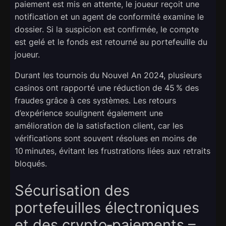
paiement est mis en attente, le joueur reçoit une
notification et un agent de conformité examine le
dossier. Si la suspicion est confirmée, le compte
est gelé et le fonds est retourné au portefeuille du
joueur.
Durant les tournois du Nouvel An 2024, plusieurs
casinos ont rapporté une réduction de 45 % des
fraudes grâce à ces systèmes. Les retours
d’expérience soulignent également une
amélioration de la satisfaction client, car les
vérifications sont souvent résolues en moins de
10 minutes, évitant les frustrations liées aux retraits
bloqués.
Sécurisation des
portefeuilles électroniques
et des crypto‑paiements –