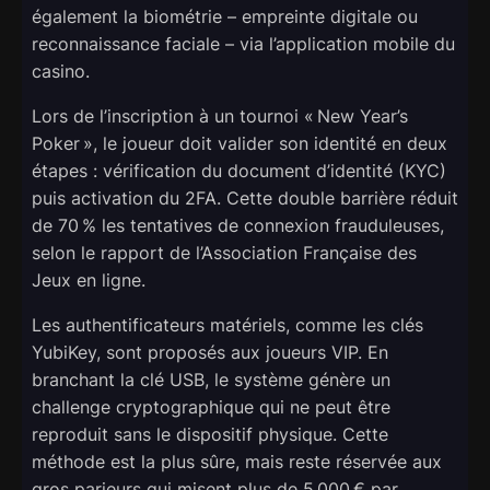
également la biométrie – empreinte digitale ou
reconnaissance faciale – via l’application mobile du
casino.
Lors de l’inscription à un tournoi « New Year’s
Poker », le joueur doit valider son identité en deux
étapes : vérification du document d’identité (KYC)
puis activation du 2FA. Cette double barrière réduit
de 70 % les tentatives de connexion frauduleuses,
selon le rapport de l’Association Française des
Jeux en ligne.
Les authentificateurs matériels, comme les clés
YubiKey, sont proposés aux joueurs VIP. En
branchant la clé USB, le système génère un
challenge cryptographique qui ne peut être
reproduit sans le dispositif physique. Cette
méthode est la plus sûre, mais reste réservée aux
gros parieurs qui misent plus de 5 000 € par