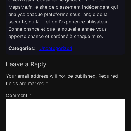
MapsMe.fr, le site de classement indépendant qui
analyse chaque plateforme sous l’angle de la
sécurité, du RTP et de l’expérience utilisateur.
Bonne chance et que la nouvelle année vous
apporte chance et sérénité à chaque mise.
Categories
:
Uncategorized
Leave a Reply
Your email address will not be published.
Required
fields are marked
*
Comment
*