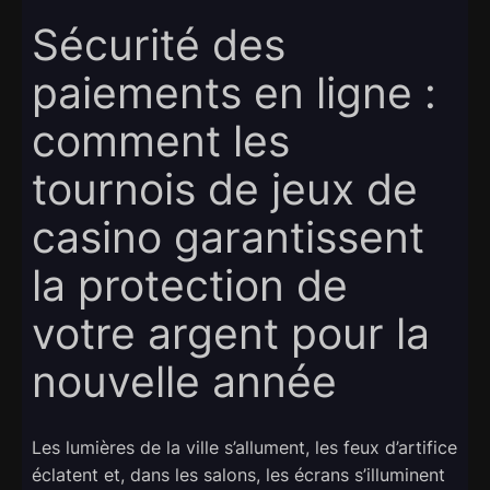
Sécurité des
paiements en ligne :
comment les
tournois de jeux de
casino garantissent
la protection de
votre argent pour la
nouvelle année
Les lumières de la ville s’allument, les feux d’artifice
éclatent et, dans les salons, les écrans s’illuminent