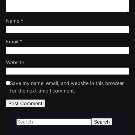
Name
*
Email
*
Website
Save my name, email, and website in this browser
for the next time I comment.
S
Search
e