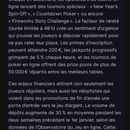
ligne lancent des tournois spéciaux : « New Year’s
Spin‑Off », « Countdown Poker » ou encore
« Fireworks Slots Challenge ». Le facteur de rareté
(durée limitée à 48 h) crée un sentiment d’urgence
qui pousse les joueurs à déposer rapidement pour
ne pas rater leur place. Les primes d’inscription
peuvent atteindre 200 €, les jackpots progressifs
grimpent de 5 % chaque heure, et les tournois de
poker en ligne offrent des prize pools de plus de
50 000 € répartis entre les meilleurs tables.
Ces enjeux financiers attirent non seulement les
joueurs réguliers, mais aussi les néophytes qui
voient dans les promotions de fin d’année une
porte d’entrée vers le jeu d’argent. Le volume de
dépôts augmente de 30 % en moyenne pendant les
deux semaines précédant le 1er janvier, selon les
données de l’Observatoire du Jeu en ligne. Cette