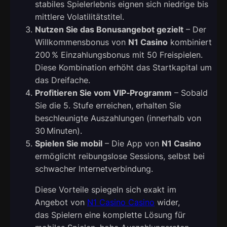
stabiles Spielerlebnis eignen sich niedrige bis
mittlere Volatilitätstitel.
Nutzen Sie das Bonusangebot gezielt
– Der
Willkommensbonus von
N1 Casino
kombiniert
200 % Einzahlungsbonus mit 50 Freispielen.
Diese Kombination erhöht das Startkapital um
das Dreifache.
Profitieren Sie vom VIP‑Programm
– Sobald
Sie die 5. Stufe erreichen, erhalten Sie
beschleunigte Auszahlungen (innerhalb von
30 Minuten).
Spielen Sie mobil
– Die App von
N1 Casino
ermöglicht reibungslose Sessions, selbst bei
schwacher Internetverbindung.
Diese Vorteile spiegeln sich exakt im
Angebot von
N1 Casino Casino
wider,
das Spielern eine komplette Lösung für