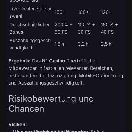
(iOS/Android)
Live‑Dealer‑Spielau
150+
100+
120+
swahl
Durchschnittlicher
200 % +
150 % +
180 % +
Bonus
50 FS
30 FS
40 FS
Auszahlungsgesch
1,8 h
3,2 h
2,5 h
windigkeit
Ergebnis:
Das
N1 Casino
übertrifft die
Mitbewerber in fast allen relevanten Bereichen,
insbesondere bei Lizenzierung, Mobile‑Optimierung
und Auszahlungsgeschwindigkeit.
Risikobewertung und
Chancen
Risiken:
–
Missverständnisse bei Wagering
: Spieler