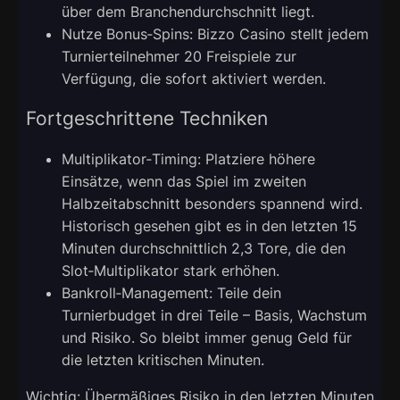
über dem Branchendurchschnitt liegt.
Nutze Bonus‑Spins: Bizzo Casino stellt jedem
Turnierteilnehmer 20 Freispiele zur
Verfügung, die sofort aktiviert werden.
Fortgeschrittene Techniken
Multiplikator‑Timing: Platziere höhere
Einsätze, wenn das Spiel im zweiten
Halbzeitabschnitt besonders spannend wird.
Historisch gesehen gibt es in den letzten 15
Minuten durchschnittlich 2,3 Tore, die den
Slot‑Multiplikator stark erhöhen.
Bankroll‑Management: Teile dein
Turnierbudget in drei Teile – Basis, Wachstum
und Risiko. So bleibt immer genug Geld für
die letzten kritischen Minuten.
Wichtig: Übermäßiges Risiko in den letzten Minuten