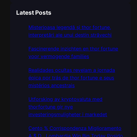
e
a
Latest Posts
r
c
Misterioasa legendă și thor fortune,
h
interpretări ale unui destin străvechi
Fascinerende inzichten en thor fortune
voor vermogende families
Realidades ocultas revelam a jornada
épica por trás de thor fortune e seus
mistérios ancestrais
Utforsking av kryptovaluta med
thorfortune gir nye
investeringsmuligheter i markedet
Cento % Corrispondenza Miglioramento
A $ D . Lombardia Win Big Today Posido