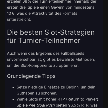
erzielen 68 % der Turnierteilnehmer innerhalb der
ersten drei Spiele einen Gewinn von mindestens
10 €, was die Attraktivität des Formats
unterstreicht.
Die besten Slot‑Strategien
für Turnier‑Teilnehmer
Auch wenn das Ergebnis des Fußballspiels
unvorhersehbar ist, gibt es bewährte Methoden,
um die Slot‑Komponente zu optimieren.
Grundlegende Tipps
Setze niedrige Einsätze zu Beginn, um dein
Guthaben zu schonen.
Wähle Slots mit hoher RTP (Return to Player).
Spiele wie
Goal Rush
bieten 96,5 % RTP, was