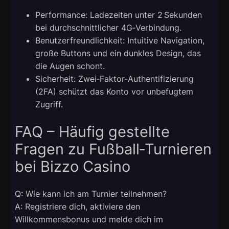
Performance: Ladezeiten unter 2 Sekunden
bei durchschnittlicher 4G‑Verbindung.
Benutzerfreundlichkeit: Intuitive Navigation,
große Buttons und ein dunkles Design, das
die Augen schont.
Sicherheit: Zwei‑Faktor‑Authentifizierung
(2FA) schützt das Konto vor unbefugtem
Zugriff.
FAQ – Häufig gestellte
Fragen zu Fußball‑Turnieren
bei Bizzo Casino
Q: Wie kann ich am Turnier teilnehmen?
A: Registriere dich, aktiviere den
Willkommensbonus und melde dich im