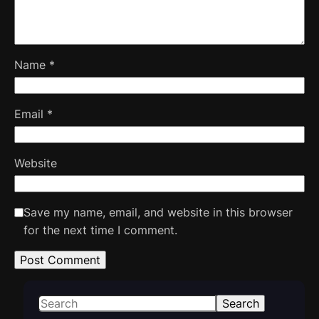
Name
*
Email
*
Website
Save my name, email, and website in this browser
for the next time I comment.
S
Search