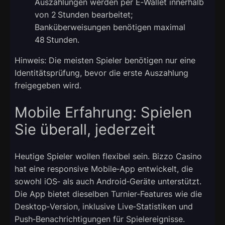
Auszahlungen werden per E‑Wallet innerhalb
von 2 Stunden bearbeitet;
Banküberweisungen benötigen maximal
48 Stunden.
Hinweis: Die meisten Spieler benötigen nur eine
Identitätsprüfung, bevor die erste Auszahlung
freigegeben wird.
Mobile Erfahrung: Spielen
Sie überall, jederzeit
Heutige Spieler wollen flexibel sein. Bizzo Casino
hat eine responsive Mobile‑App entwickelt, die
sowohl iOS‑ als auch Android‑Geräte unterstützt.
Die App bietet dieselben Turnier‑Features wie die
Desktop‑Version, inklusive Live‑Statistiken und
Push‑Benachrichtigungen für Spielereignisse.