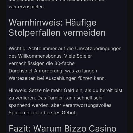
weiterzuspielen.
Warnhinweis: Häufige
Stolperfallen vermeiden
Wichtig: Achte immer auf die Umsatzbedingungen
des Willkommensbonus. Viele Spieler
vernachlässigen die 30‑fache
Durchspiel‑Anforderung, was zu langen
Wartezeiten bei Auszahlungen führen kann.
Hinweis: Setze nie mehr Geld ein, als du bereit bist
zu verlieren. Das Turnier kann schnell sehr
spannend werden, aber verantwortungsvolles
Spielen bleibt oberstes Gebot.
Fazit: Warum Bizzo Casino