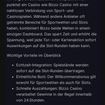
punktet ein Casino wie Bizzo Casino mit einer
nahtlosen Verbindung von Sport‑ und
Casinospielen. Während andere Anbieter oft
getrennte Bereiche für Sportwetten und Slots
haben, kombiniert Bizzo beide Welten in einem
einzigen Dashboard. Das spart Zeit und erhöht die
Spannung, weil jede Tor‑ oder Kartenaktion sofort
Auswirkungen auf die Slot‑Runden haben kann.
Wichtige Vorteile im Überblick
Echtzeit‑Integration: Spielstände werden
sofort auf die Slot‑Runden übertragen.
Einheitliche Boni: Der Willkommensbonus gilt
sowohl für Sportwetten als auch für Slots.
Schnelle Auszahlungen: Bizzo Casino
verarbeitet Gewinne in der Regel innerhalb
von 24 Stunden.