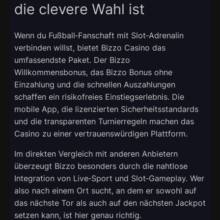
die clevere Wahl ist
Wenn du Fußball‑Fanschaft mit Slot‑Adrenalin
verbinden willst, bietet Bizzo Casino das
umfassendste Paket. Der Bizzo
Willkommensbonus, das Bizzo Bonus ohne
Einzahlung und die schnellen Auszahlungen
schaffen ein risikofreies Einstiegserlebnis. Die
mobile App, die lizenzierten Sicherheitsstandards
und die transparenten Turnierregeln machen das
Casino zu einer vertrauenswürdigen Plattform.
Im direkten Vergleich mit anderen Anbietern
überzeugt Bizzo besonders durch die nahtlose
Integration von Live‑Sport und Slot‑Gameplay. Wer
also nach einem Ort sucht, an dem er sowohl auf
das nächste Tor als auch auf den nächsten Jackpot
setzen kann, ist hier genau richtig.