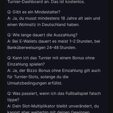
Turnier‑Dashboard an. Das ist kostenlos.
Q: Gibt es ein Mindestalter?
A: Ja, du musst mindestens 18 Jahre alt sein und
einen Wohnsitz in Deutschland haben.
Q: Wie lange dauert die Auszahlung?
A: Bei E‑Wallets dauert es meist 1–2 Stunden, bei
Banküberweisungen 24–48 Stunden.
Q: Kann ich das Turnier mit einem Bonus ohne
Einzahlung spielen?
A: Ja, der Bizzo Bonus ohne Einzahlung gilt auch
für Turnier‑Slots, solange du die
Umsatzbedingungen erfüllst.
Q: Was passiert, wenn ich das Fußballspiel falsch
tippe?
A: Dein Slot‑Multiplikator bleibt unverändert, du
kannst aber weiterhin mit deinen Gewinnen