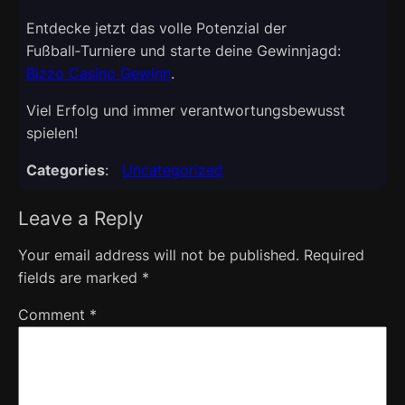
Entdecke jetzt das volle Potenzial der
Fußball‑Turniere und starte deine Gewinnjagd:
Bizzo Casino Gewinn
.
Viel Erfolg und immer verantwortungsbewusst
spielen!
Categories
:
Uncategorized
Leave a Reply
Your email address will not be published.
Required
fields are marked
*
Comment
*