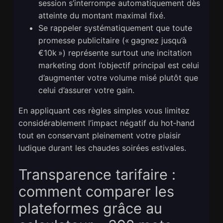
session s’interrompe automatiquement dès
atteinte du montant maximal fixé.
Se rappeler systématiquement que toute
promesse publicitaire (« gagnez jusqu’à
€10k ») représente surtout une incitation
marketing dont l’objectif principal est celui
d’augmenter votre volume misé plutôt que
celui d’assurer votre gain.
En appliquant ces règles simples vous limitez
considérablement l’impact négatif du hot‑hand
tout en conservant pleinement votre plaisir
ludique durant les chaudes soirées estivales.
Transparence tarifaire :
comment comparer les
plateformes grâce au