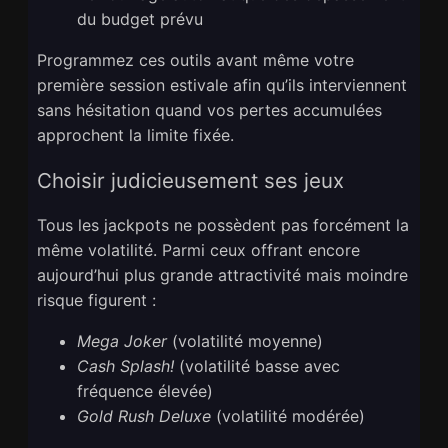
du budget prévu
Programmez ces outils avant même votre
première session estivale afin qu’ils interviennent
sans hésitation quand vos pertes accumulées
approchent la limite fixée.
Choisir judicieusement ses jeux
Tous les jackpots ne possèdent pas forcément la
même volatilité. Parmi ceux offrant encore
aujourd’hui plus grande attractivité mais moindre
risque figurent :
Mega Joker
(volatilité moyenne)
Cash Splash!
(volatilité basse avec
fréquence élevée)
Gold Rush Deluxe
(volatilité modérée)