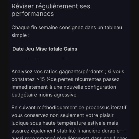
Réviser régulièrement ses
performances
Chaque fin semaine consignez dans un tableau
simple :
Date
Jeu
Mise totale
Gains
–
–
–
–
Analysez vos ratios gagnants/pérdants ; si vous
constatez >15 %de pertes récurrentes passez
immédiatement à une nouvelle configuration
budgétaire moins agressive.
En suivant méthodiquement ce processus itératif
vous conservez non seulement votre plaisir
ludique sous haute température estivale mais
assurez également stabilité financière durable—
aussi recommandé régulièrement dans nos fiches