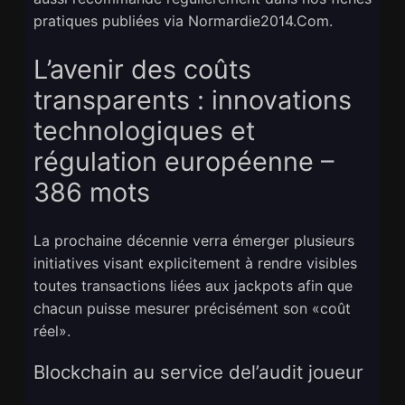
pratiques publiées via Normardie2014.Com.
L’avenir des coûts
transparents : innovations
technologiques et
régulation européenne –
386 mots
La prochaine décennie verra émerger plusieurs
initiatives visant explicitement à rendre visibles
toutes transactions liées aux jackpots afin que
chacun puisse mesurer précisément son «coût
réel».
Blockchain au service del’audit joueur