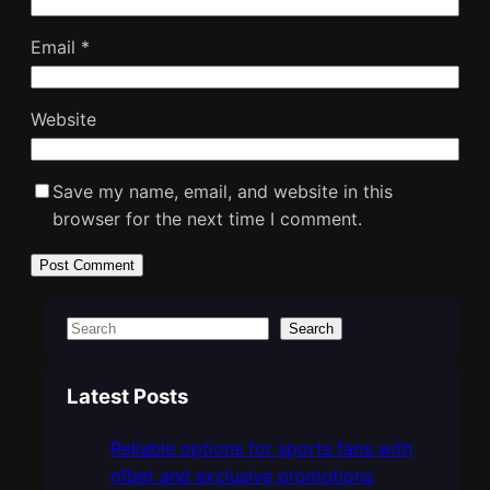
Email
*
Website
Save my name, email, and website in this
browser for the next time I comment.
S
Search
e
a
Latest Posts
r
c
Reliable options for sports fans with
h
n1bet and exclusive promotions