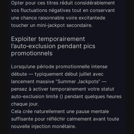
Opter pour ces titres réduit considérablement
vos fluctuations négatives tout en conservant
une chance raisonnable voire excitantede
toucher un mini‑jackpot secondaire.
Exploiter temporairement
l’auto‑exclusion pendant pics
promotionnels
Lorsqu’une période promotionnelle intense
débute — typiquement début juillet avec
lancement massive “Summer Jackpots” —
pensez à activer temporairement votre statut
auto‑exclusion limité (
) pendant quelques heures
chaque jour.
Cela crée naturellement une pause mentale
suffisante pour réfléchir calmement avant toute
nouvelle injection monétaire.