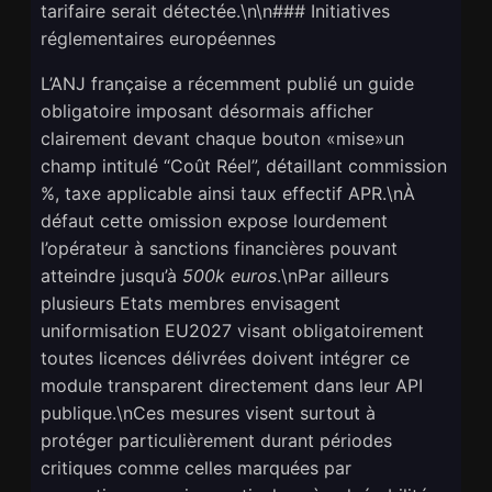
tarifaire serait détectée.\n\n### Initiatives
réglementaires européennes
L’ANJ française a récemment publié un guide
obligatoire imposant désormais afficher
clairement devant chaque bouton «mise»un
champ intitulé “Coût Réel”, détaillant commission
%, taxe applicable ainsi taux effectif APR.\nÀ
défaut cette omission expose lourdement
l’opérateur à sanctions financières pouvant
atteindre jusqu’à
500k euros
.\nPar ailleurs
plusieurs Etats membres envisagent
uniformisation EU2027 visant obligatoirement
toutes licences délivrées doivent intégrer ce
module transparent directement dans leur API
publique.\nCes mesures visent surtout à
protéger particulièrement durant périodes
critiques comme celles marquées par