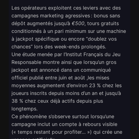
Les opérateurs exploitent ces leviers avec des
campagnes marketing agressives : bonus sans
dépôt augmentés jusqu’à
€500
, tours gratuits
conditionnés à un pari minimum sur une machine
à jackpot spécifique ou encore “doublez vos
chances” lors des week‑ends prolongés.
Une étude menée par l’Institut Français du Jeu
Responsable montre ainsi que lorsqu’un gros
jackpot est annoncé dans un communiqué
officiel publié entre juin et août ,les mises
moyennes augmentent d’environ 23 % chez les
joueurs inscrits depuis moins d’un an et jusqu’à
38 % chez ceux déjà actifs depuis plus
longtemps.
Ce phénomène s’observe surtout lorsqu’une
campagne inclut un compte à rebours visible
(« temps restant pour profiter… ») qui crée une