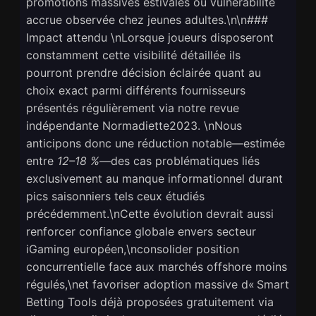
promotions massives estivales où vulnérabilité
accrue observée chez jeunes adultes.\n\n###
Impact attendu \nLorsque joueurs disposeront
constamment cette visibilité détaillée ils
pourront prendre décision éclairée quant au
choix exact parmi différents fournisseurs
présentés régulièrement via notre revue
indépendante Norma­die­tte​2023​. \nNous
anticipons donc une réduction notable—estimée
entre
12–18 %
—des cas problématiques liés
exclusivement au manque informationnel durant
pics saisonniers tels ceux étudiés
précédemment.\nCette évolution devrait aussi
renforcer confiance globale envers secteur
iGaming européen,\nconsolider position
concurrentielle face aux marchés offshore moins
régulés,\net favoriser adoption massive d« Smart
Betting Tools déjà proposées gratuitement via