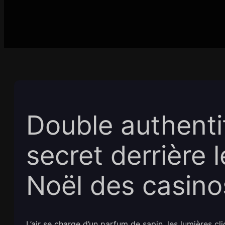
Double authentif
secret derrière 
Noël des casino
L’air se charge d’un parfum de sapin, les lumières c