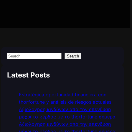
S
Search
e
a
Latest Posts
r
c
h
Estratégica oportunidad financiera con
thorfortune y análisis de riesgos actuales
Αξιολόγηση κινδύνων από την επένδυση
μέχρι το κέρδος με το thorfortune σήμερα
Αξιολόγηση κινδύνων από την επένδυση
μέχρι το κέρδος με το thorfortune σήμερα