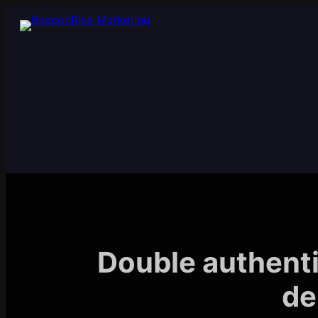
Skip
to
content
Double authentif
de