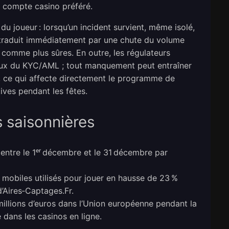
n compte casino préféré.
u joueur : lorsqu’un incident survient, même isolé,
 traduit immédiatement par une chute du volume
comme plus sûres. En outre, les régulateurs
eux du KYC/AML ; tout manquement peut entraîner
, ce qui affecte directement le programme de
tives pendant les fêtes.
s saisonnières
 entre le 1ᵉʳ décembre et le 31 décembre par
 mobiles utilisés pour jouer en hausse de 23 %
d’Aires‑Captages.Fr.
millions d’euros dans l’Union européenne pendant la
e dans les casinos en ligne.