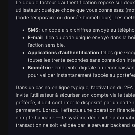
Le double facteur d’authentification repose sur deux é
utilisateur : quelque chose que vous connaissez (m
(code temporaire ou donnée biométrique). Les métho
SMS
: un code à six chiffres envoyé au téléphon
E‑mail
: lien ou code unique envoyé dans la boî
l’action sensible.
Applications d’authentification
telles que Goog
toutes les trente secondes sans connexion inte
Biométrie
: empreinte digitale ou reconnaissa
pour valider instantanément l’accès au portefeui
Dans un casino en ligne typique, l’activation du 2FA 
invite l’utilisateur à sécuriser son compte via le tab
préférée, il doit confirmer le dispositif par un code
permanent. Lorsqu’il effectue une opération financi
compte bancaire — le système déclenche automatiq
transaction ne soit validée par le serveur backend 