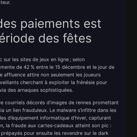
teur.
 des paiements est
ériode des fêtes
 sur les sites de jeux en ligne ; selon
mente de 42 % entre le 15 décembre et le jour de
 affluence attire non seulement les joueurs
eillants cherchant à exploiter la frénésie pour
via des arnaques sophistiquées.
e courriels décorés d’images de rennes promettant
 un lien frauduleux. Le malware s’infiltre dans les
des d’équipement informatique d’hiver, capturant
n, la fraude aux cartes‑cadeaux atteint son pic :
prépayés pour ensuite les revendre sur le dark