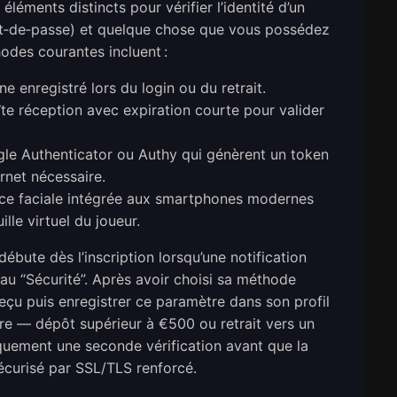
léments distincts pour vérifier l’identité d’un
ot‑de‑passe) et quelque chose que vous possédez
des courantes incluent :
e enregistré lors du login ou du retrait.
te réception avec expiration courte pour valider
le Authenticator ou Authy qui génèrent un token
rnet nécessaire.
nce faciale intégrée aux smartphones modernes
lle virtuel du joueur.
débute dès l’inscription lorsqu’une notification
leau “Sécurité”. Après avoir choisi sa méthode
 reçu puis enregistrer ce paramètre dans son profil
ère — dépôt supérieur à €500 ou retrait vers un
uement une seconde vérification avant que la
sécurisé par SSL/TLS renforcé.