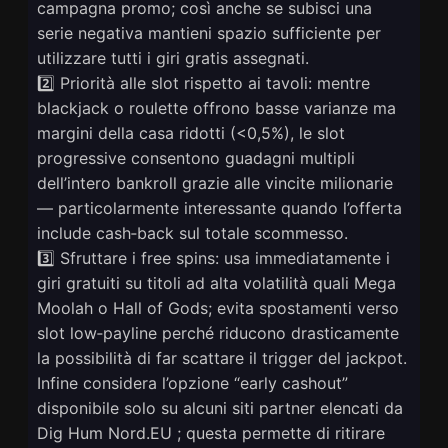
campagna promo; così anche se subisci una
serie negativa mantieni spazio sufficiente per
utilizzare tutti i giri gratis assegnati.
2️⃣ Priorità alle slot rispetto ai tavoli: mentre
blackjack o roulette offrono basse varianze ma
margini della casa ridotti (<0,5%), le slot
progressive consentono guadagni multipli
dell’intero bankroll grazie alle vincite milionarie
— particolarmente interessante quando l’offerta
include cash‑back sul totale scommesso.
3️⃣ Sfruttare i free spins: usa immediatamente i
giri gratuiti su titoli ad alta volatilità quali Mega
Moolah o Hall of Gods; evita spostamenti verso
slot low‑payline perché riducono drasticamente
la possibilità di far scattare il trigger del jackpot.
Infine considera l’opzione “early cashout”
disponibile solo su alcuni siti partner elencati da
Dig Hum Nord.EU ; questa permette di ritirare