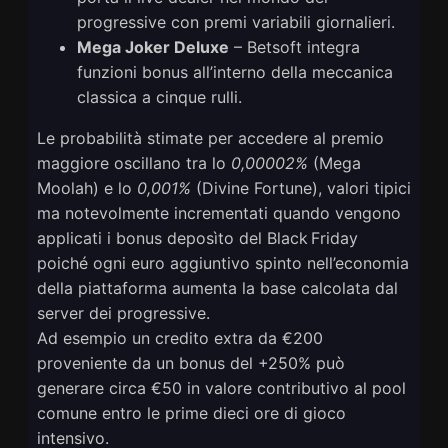
progressive con premi variabili giornalieri.
Mega Joker Deluxe
– Betsoft integra
funzioni bonus all’interno della meccanica
classica a cinque rulli.
Le probabilità stimate per accedere al premio
maggiore oscillano tra lo
0,00002%
(Mega
Moolah) e lo
0,001%
(Divine Fortune), valori tipici
ma notevolmente incrementati quando vengono
applicati i bonus deposìto del Black Friday
poiché ogni euro aggiuntivo spinto nell’economia
della piattaforma aumenta la base calcolata dal
server dei progressive.
Ad esempio un credito extra da €200
proveniente da un bonus del +250% può
generare circa €50 in valore contributivo al pool
comune entro le prime dieci ore di gioco
intensivo.