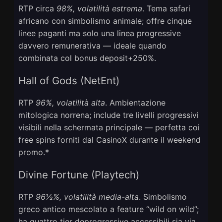
RTP circa
98%, volatilità estrema
. Tema safari
africano con simbolismo animale; offre cinque
linee paganti ma solo una linea progressive
davvero remunerativa — ideale quando
combinata col bonus deposit+250%.
Hall of Gods (NetEnt)
RTP
96%, volatilità alta
. Ambientazione
mitologica norrena; include tre livelli progres­sivi
visibili nella schermata principale — perfetta coi
free spins forniti dal CasinoX durante il weekend
promo.*
Divine Fortune (Playtech)
RTP
96½%, volatilità media-alta
. Simbolismo
greco antico mescolato a feature “wild on wild”;
ha quattro tier de­progressive accessibili sia via