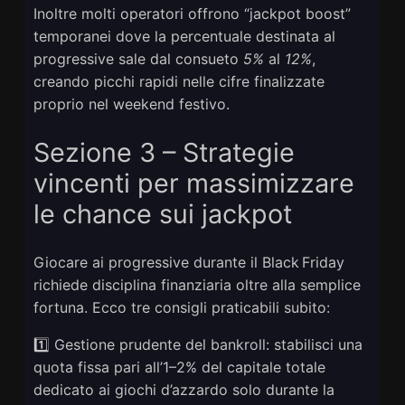
Inoltre molti operatori offrono “jackpot boost”
temporanei dove la percentuale destinata al
progressive sale dal consueto
5%
al
12%
,
creando picchi rapidi nelle cifre finalizzate
proprio nel weekend festivo.
Sezione 3 – Strategie
vincenti per massimizzare
le chance sui jackpot
Giocare ai progressive durante il Black Friday
richiede disciplina finanziaria oltre alla semplice
fortuna. Ecco tre consigli praticabili subito:
1️⃣ Gestione prudente del bankroll: stabilisci una
quota fissa pari all’1–2% del capitale totale
dedicato ai giochi d’azzardo solo durante la