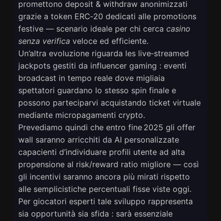
promettono deposit & withdraw anonimizzati
grazie a token ERC‑20 dedicati alle promotions
festive — scenario ideale per chi cerca
casino
senza verifica
veloce ed efficiente.
Un’altra evoluzione riguarda les live‑streamed
jackpots gestiti da influencer gaming : eventi
broadcast in tempo reale dove migliaia
spettatori guardano lo stesso spin finale e
possono parteciparvi acquistando ticket virtuale
mediante micropagamenti crypto.
Prevediamo quindi che entro fine 2025 gli offer
wall saranno arricchiti da AI personalizzate
capac​ienti d’individuare profili utente ad alta
propensione al risk/reward ratio migliore — così
gli incentivi saranno ancora più mirati rispetto
alle semplicistiche percentuali fisse viste oggi.
Per giocatori esperti tale sviluppo rappresenta
sia opportunità sia sfida : sarà essenziale