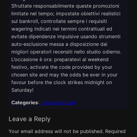
Sfruttate responsabilmente queste promozioni
limitate nel tempo; impostate obiettivi realistici
sul bankroll, controllate sempre i requisiti
wagering indicati nei termini contrattuali ed
evitate dipendenze impulsive usando strumenti
auto‑esclusione mess­a a disposizione dai
migliori operatorI recensiti nello studio odierno.
L’occasione è ora: preparatevi al weekend
festivo, activate the code provided by your
chosen site and may the odds be ever in your
favour before the clock strikes midnight on
Saturday!
Categories
:
Uncategorized
Leave a Reply
Your email address will not be published.
Required