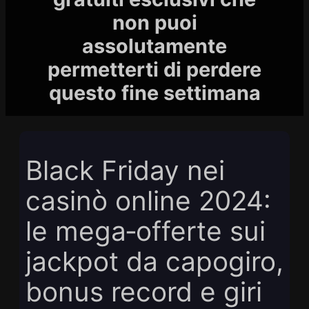
non puoi
assolutamente
permetterti di perdere
questo fine settimana
Black Friday nei
casinò online 2024:
le mega‑offerte sui
jackpot da capogiro,
bonus record e giri