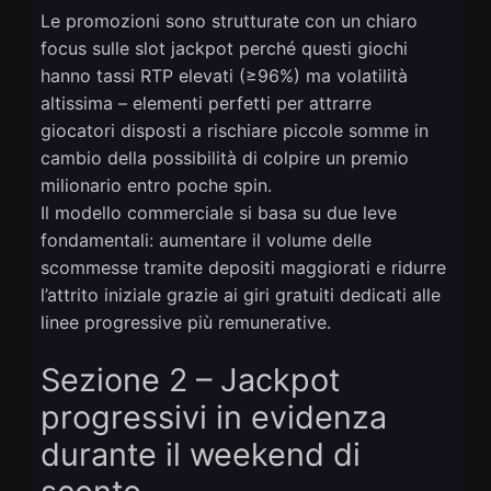
Le promozioni sono strutturate con un chiaro
focus sulle slot jackpot perché questi giochi
hanno tassi RTP elevati (≥96%) ma volatilità
altissima – elementi perfetti per attrarre
giocatori disposti a rischiare piccole somme in
cambio della possibilità di colpire un premio
milionario entro poche spin.
Il modello commerciale si basa su due leve
fondamentali: aumentare il volume delle
scommesse tramite depositi maggiorati e ridurre
l’attrito iniziale grazie ai giri gratuiti dedicati alle
linee progressive più remunerative.
Sezione 2 – Jackpot
progressivi in evidenza
durante il weekend di