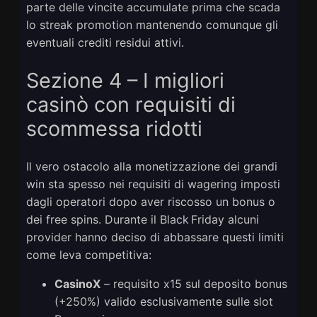
parte delle vincite accumulate prima che scada
lo streak promotion mantenendo comunque gli
eventuali crediti residui attivi.
Sezione 4 – I migliori
casinò con requisiti di
scommessa ridotti
Il vero ostacolo alla monetizzazione dei grandi
win sta spesso nei requisiti di wagering imposti
dagli operatori dopo aver riscosso un bonus o
dei free spins. Durante il Black Friday alcuni
provider hanno deciso di abbassare questi limiti
come leva competitiva:
CasinoX
– requisito x15 sul deposito bonus
(+250%) valido esclusivamente sulle slot