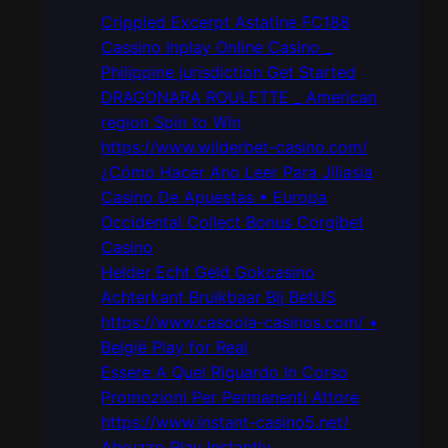
c
Crippled Excerpt Astatine FC188
h
Cassino Inplay Online Casino _
Philippine jurisdiction Get Started
DRAGONARA ROULETTE _ American
region Spin to Win
https://www.wilderbet-casino.com/
¿Cómo Hacer Ano Leer Para Jiliasia
Casino De Apuestas • Europa
Occidental Collect Bonus Corgibet
Casino
Helder Echt Geld Gokcasino
Achterkant Bruikbaar Bij BetUS
https://www.casoola-casinos.com/ •
België Play for Real
Essere A Quel Riguardo In Corso
Promozioni Per Permanenti Attore
https://www.instant-casino5.net/
Abruzzo Play Instantly