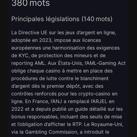
380 mots
Principales législations (140 mots)
La Directive UE sur les jeux d’argent en ligne,
adoptée en 2023, impose aux licences
européennes une harmonisation des exigences
de KYC, de protection des mineurs et de
reporting AML. Aux États‑Unis, l’AML‑Gaming Act
oblige chaque casino à mettre en place des
procédures de lutte contre le blanchiment
d’argent dès le premier dépôt, avec des
contrôles renforcés pour les crypto‑casino en
ligne. En France, l’ANJ a remplacé l’ARJEL en
2022 et a depuis publié un guide détaillé sur les
bonus responsables, incluant des seuils de mise
et l’obligation d’afficher le RTP. Le Royaume‑Uni,
via la Gambling Commission, a introduit le