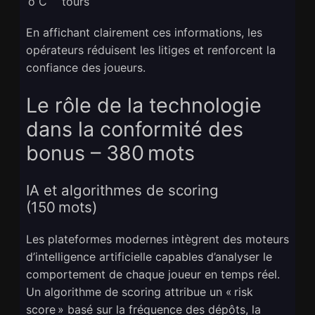
o C
tours
En affichant clairement ces informations, les
opérateurs réduisent les litiges et renforcent la
confiance des joueurs.
Le rôle de la technologie
dans la conformité des
bonus – 380 mots
IA et algorithmes de scoring
(150 mots)
Les plateformes modernes intègrent des moteurs
d’intelligence artificielle capables d’analyser le
comportement de chaque joueur en temps réel.
Un algorithme de scoring attribue un « risk
score » basé sur la fréquence des dépôts, la