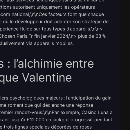
ctions autorisent uniquement les opérateurs
lécom national,\n\nCes facteurs font que chaque
 où le développeur doit adapter son stratégie de
érience fluide sur tous types d’appareils.\n\n>
Chosen Paris.Fr fin janvier 2024,\n> plus de 68 %
lusivement via appareils mobiles.
 : l’alchimie entre
que Valentine
rs psychologiques majeurs : l’anticipation du gain
thème romantique qui déclenche une réponse
premier rendez‑vous.\n\nPar exemple, Casino Luna a
rant jusqu’à €12 000 en jackpot progressif pendant
e trois lignes spéciales décorées de roses