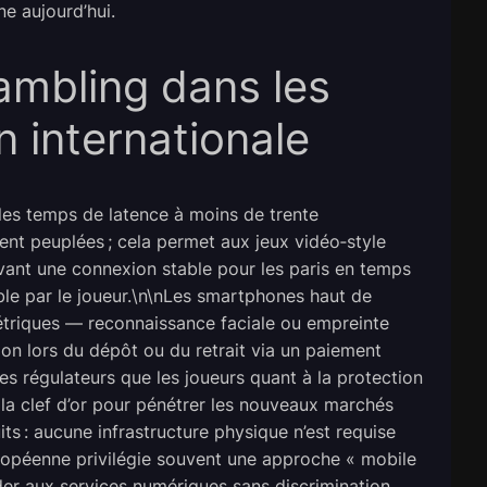
ne aujourd’hui.
gambling dans les
n internationale
les temps de latence à moins de trente
t peuplées ; cela permet aux jeux vidéo‑style
rvant une connexion stable pour les paris en temps
ible par le joueur.\n\nLes smartphones haut de
triques — reconnaissance faciale ou empreinte
ion lors du dépôt ou du retrait via un paiement
es régulateurs que les joueurs quant à la protection
l la clef d’or pour pénétrer les nouveaux marchés
ts : aucune infrastructure physique n’est requise
uropéenne privilégie souvent une approche « mobile
éder aux services numériques sans discrimination