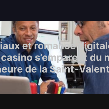
aux et romance digital
 casino s’emparent du 
heure de la Saint‑Valen