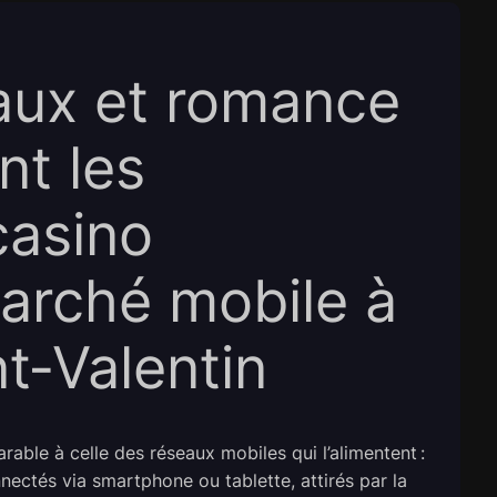
aux et romance
nt les
casino
arché mobile à
nt‑Valentin
rable à celle des réseaux mobiles qui l’alimentent :
nnectés via smartphone ou tablette, attirés par la