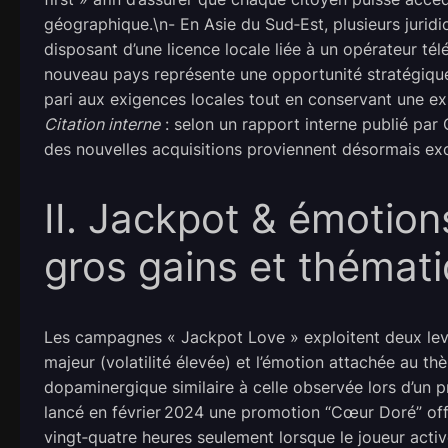
géographique.\n- En Asie du Sud‑Est, plusieurs juridi
disposant d’une licence locale liée à un opérateur té
nouveau pays représente une opportunité stratégique
pari aux exigences locales tout en conservant une exp
Citation interne
: selon un rapport interne publié par 
des nouvelles acquisitions proviennent désormais exc
II. Jackpot & émotions
gros gains et thémati
Les campagnes « Jackpot Love » exploitent deux levie
majeur (volatilité élevée) et l’émotion attachée au 
dopaminergique similaire à celle observée lors d’un 
lancé en février 2024 une promotion “Cœur Doré” off
vingt‑quatre heures seulement lorsque le joueur activ