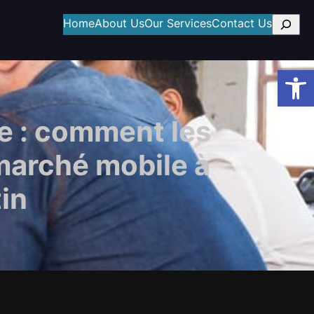
S
Home
About Us
Our Services
Contact Us
e
a
Open
r
c
h
e : comment les
marché mobile à
tin