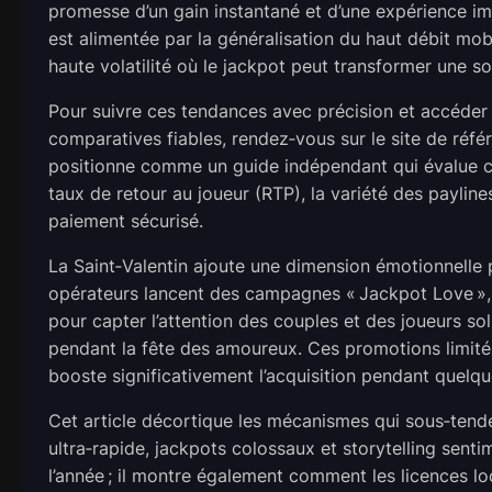
promesse d’un gain instantané et d’une expérience im
est alimentée par la généralisation du haut débit mobi
haute volatilité où le jackpot peut transformer une 
Pour suivre ces tendances avec précision et accéder 
comparatives fiables, rendez‑vous sur le site de réfé
positionne comme un guide indépendant qui évalue cha
taux de retour au joueur (RTP), la variété des paylines
paiement sécurisé​.
La Saint‑Valentin ajoute une dimension émotionnelle 
opérateurs lancent des campagnes « Jackpot Love »
pour capter l’attention des couples et des joueurs s
pendant la fête des amoureux. Ces promotions limité
booste significativement l’acquisition pendant quelq
Cet article décortique les mécanismes qui sous‑tend
ultra‑rapide, jackpots colossaux et storytelling senti
l’année ; il montre également comment les licences lo