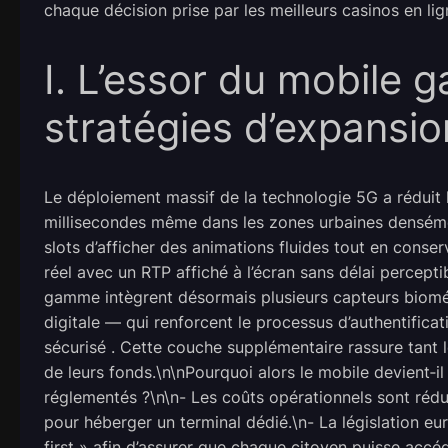
chaque décision prise par les meilleurs casinos en lig
I. L’essor du mobile 
stratégies d’expansio
Le déploiement massif de la technologie 5G a réduit 
millisecondes même dans les zones urbaines densémen
slots d’afficher des animations fluides tout en conse
réel avec un RTP affiché à l’écran sans délai percept
gamme intègrent désormais plusieurs capteurs biomé
digitale — qui renforcent le processus d’authentificat
sécurisé​ . Cette couche supplémentaire rassure tant l
de leurs fonds.\n\nPourquoi alors le mobile devient‑i
réglementés ?\n\n- Les coûts opérationnels sont rédui
pour héberger un terminal dédié.\n- La législation e
first » afin d’assurer que chaque citoyen puisse acc