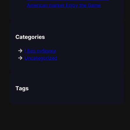
American market Enjoy the Game
Categories
! Без рубрики
Uncategorized
Tags