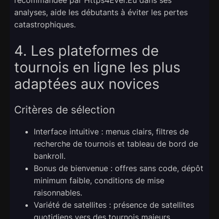
analyses, aide les débutants à éviter les pertes
catastrophiques.
4. Les plateformes de
tournois en ligne les plus
adaptées aux novices
Critères de sélection
Interface intuitive : menus clairs, filtres de
recherche de tournois et tableau de bord de
bankroll.
Bonus de bienvenue : offres sans code, dépôt
minimum faible, conditions de mise
raisonnables.
Variété de satellites : présence de satellites
quotidiens vers des tournois majeurs.