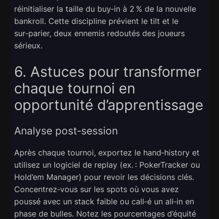
réinitialiser la taille du buy‑in à 2 % de la nouvelle
bankroll. Cette discipline prévient le tilt et le
sur‑parier, deux ennemis redoutés des joueurs
sérieux.
6. Astuces pour transformer
chaque tournoi en
opportunité d’apprentissage
Analyse post‑session
Après chaque tournoi, exportez le hand‑history et
utilisez un logiciel de replay (ex. : PokerTracker ou
Hold’em Manager) pour revoir les décisions clés.
Concentrez‑vous sur les spots où vous avez
poussé avec un stack faible ou call‑é un all‑in en
phase de bulles. Notez les pourcentages d’équité