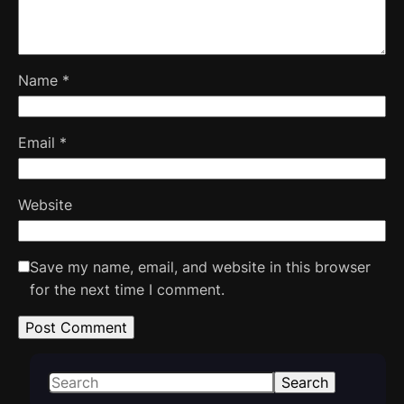
Name
*
Email
*
Website
Save my name, email, and website in this browser
for the next time I comment.
S
Search
e