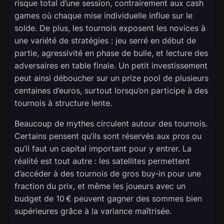
risque total d’une session, contrairement aux cash
games où chaque mise individuelle influe sur le
solde. De plus, les tournois exposent les novices à
une variété de stratégies : jeu serré en début de
partie, agressivité en phase de bulle, et lecture des
adversaires en table finale. Un petit investissement
peut ainsi déboucher sur un prize pool de plusieurs
centaines d’euros, surtout lorsqu’on participe à des
tournois à structure lente.
Beaucoup de mythes circulent autour des tournois.
Certains pensent qu’ils sont réservés aux pros ou
qu’il faut un capital important pour y entrer. La
réalité est tout autre : les satellites permettent
d’accéder à des tournois de gros buy‑in pour une
fraction du prix, et même les joueurs avec un
budget de 10 € peuvent gagner des sommes bien
supérieures grâce à la variance maîtrisée.