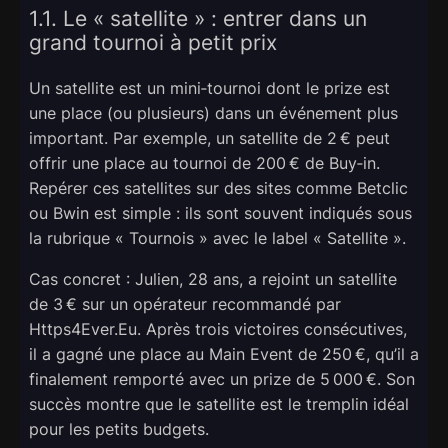
1.1. Le « satellite » : entrer dans un
grand tournoi à petit prix
Un satellite est un mini‑tournoi dont le prize est
une place (ou plusieurs) dans un événement plus
important. Par exemple, un satellite de 2 € peut
offrir une place au tournoi de 200 € de Buy‑in.
Repérer ces satellites sur des sites comme Betclic
ou Bwin est simple : ils sont souvent indiqués sous
la rubrique « Tournois » avec le label « Satellite ».
Cas concret : Julien, 28 ans, a rejoint un satellite
de 3 € sur un opérateur recommandé par
Https4Ever.Eu. Après trois victoires consécutives,
il a gagné une place au Main Event de 250 €, qu’il a
finalement remporté avec un prize de 5 000 €. Son
succès montre que le satellite est le tremplin idéal
pour les petits budgets.