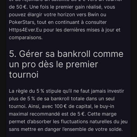
de 50 €. Une fois le premier gain réalisé, vous
pouvez élargir votre horizon vers Bwin ou
PokerStars, tout en continuant à consulter
Https4Ever.Eu pour les dernières mises à jour et
comparaisons.
5. Gérer sa bankroll comme
un pro dès le premier
tournoi
La règle du 5 % stipule qu’il ne faut jamais investir
plus de 5 % de sa bankroll totale dans un seul
tournoi. Ainsi, avec 100 € de capital, le buy‑in
maximal recommandé est de 5 €. Cette marge
permet d’absorber les fluctuations naturelles du jeu
sans mettre en danger l’ensemble de votre solde.