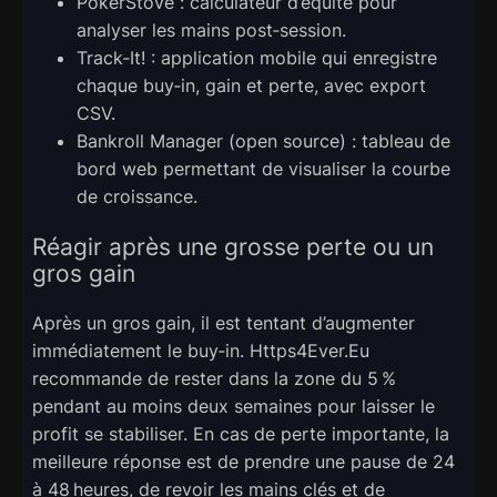
PokerStove : calculateur d’équité pour
analyser les mains post‑session.
Track‑It! : application mobile qui enregistre
chaque buy‑in, gain et perte, avec export
CSV.
Bankroll Manager (open source) : tableau de
bord web permettant de visualiser la courbe
de croissance.
Réagir après une grosse perte ou un
gros gain
Après un gros gain, il est tentant d’augmenter
immédiatement le buy‑in. Https4Ever.Eu
recommande de rester dans la zone du 5 %
pendant au moins deux semaines pour laisser le
profit se stabiliser. En cas de perte importante, la
meilleure réponse est de prendre une pause de 24
à 48 heures, de revoir les mains clés et de