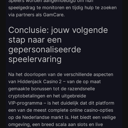
Spelers worden aangemoedigd om hun
speelgedrag te monitoren en tijdig hulp te zoeken
via partners als GamCare.
Conclusie: jouw volgende
stap naar een
gepersonaliseerde
speelervaring
Na het doorlopen van de verschillende aspecten
van Hiddenjack Casino 2 – van de op maat
gemaakte bonussen tot de razendsnelle
cryptobetalingen en het uitgebreide
VIP‑programma – is het duidelijk dat dit platform
een van de meest complete online casino‑opties
op de Nederlandse markt is. Het biedt een veilige
omgeving, een breed scala aan slots en live