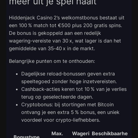
meer uit je spel haalt
Hiddenjack Casino 2’s welkomstbonus bestaat uit
een 100 % match tot €500 plus 200 gratis spins.
De bonus is gekoppeld aan een redelijk
wagering‑vereiste van 30 x, wat lager is dan het
gemiddelde van 35‑40 x in de markt.
Belangrijke punten om te onthouden:
Dagelijkse reload‑bonussen geven extra
speeltegoed zonder hoge inzetvereisten.
Cashback‑acties keren tot 10 % van je verlies
terug op geselecteerde dagen.
Cryptobonus: bij stortingen met Bitcoin
ontvang je een extra 5 % bonus, een uniek
voordeel voor crypto‑liefhebbers.
Max.
Wageri
Beschikbaarhe
Bonustype