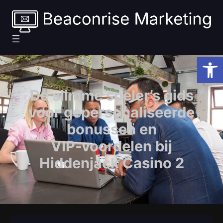
Skip
to
content
Open
De slimme speler’s gids
voor gepersonaliseerde
bonussen en
VIP‑voordelen bij
Hiddenjack Casino 2