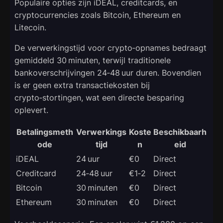
Populaire opties zijn iDEAL, creditcards, en
cryptocurrencies zoals Bitcoin, Ethereum en
Litecoin.
De verwerkingstijd voor crypto‑opnames bedraagt
gemiddeld 30 minuten, terwijl traditionele
bankoverschrijvingen 24‑48 uur duren. Bovendien
is er geen extra transactiekosten bij
crypto‑stortingen, wat een directe besparing
oplevert.
Betalingsmeth
Verwerkings
Koste
Beschikbaarh
ode
tijd
n
eid
iDEAL
24 uur
€0
Direct
Creditcard
24‑48 uur
€1‑2
Direct
Bitcoin
30 minuten
€0
Direct
Ethereum
30 minuten
€0
Direct