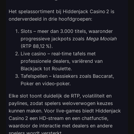
Het spelassortiment bij Hiddenjack Casino 2 is
onderverdeeld in drie hoofdgroepen:
Slots – meer dan 3.000 titels, waaronder
progressieve jackpots zoals
Mega Moolah
(RTP 88,12 %).
Live casino – real‑time tafels met
professionele dealers, variërend van
Blackjack tot Roulette.
Tafelspellen – klassiekers zoals Baccarat,
Poker en video‑poker.
Elke slot toont duidelijk de RTP, volatiliteit en
paylines, zodat spelers weloverwogen keuzes
kunnen maken. Voor live‑games biedt Hiddenjack
Casino 2 een HD‑stream en een chatfunctie,
waardoor de interactie met dealers en andere
spelers wordt versterkt.