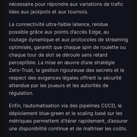
nécessaire pour répondre aux variations de trafic
liées aux jackpots et aux tournois.
La connectivité ultra‑faible latence, rendue
possible grâce aux points d’accès Edge, au
routage dynamique et aux protocoles de streaming
optimisés, garantit que chaque spin de roulette ou
chaque tour de slot se déroule sans retard
perceptible. La mise en œuvre d’une stratégie
Zero‑Trust, la gestion rigoureuse des secrets et le
respect des exigences légales offrent la sécurité
attendue par les joueurs et les autorités de
régulation.
Enfin, l’automatisation via des pipelines CI/CD, le
déploiement blue‑green et le scaling basé sur les
métriques permettent d’itérer rapidement, d’assurer
une disponibilité continue et de maîtriser les coûts.