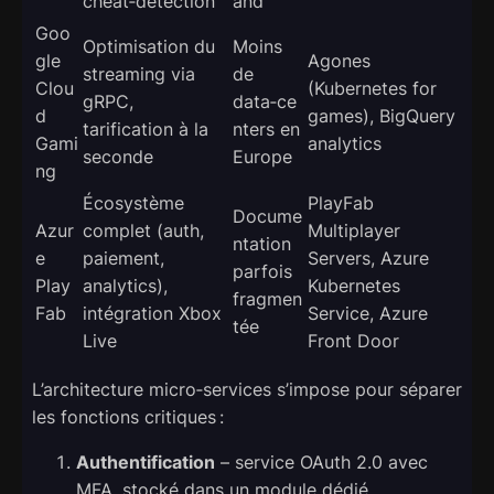
cheat‑detection
and
Goo
Optimisation du
Moins
gle
Agones
streaming via
de
Clou
(Kubernetes for
gRPC,
data‑ce
d
games), BigQuery
tarification à la
nters en
Gami
analytics
seconde
Europe
ng
Écosystème
PlayFab
Docume
Azur
complet (auth,
Multiplayer
ntation
e
paiement,
Servers, Azure
parfois
Play
analytics),
Kubernetes
fragmen
Fab
intégration Xbox
Service, Azure
tée
Live
Front Door
L’architecture micro‑services s’impose pour séparer
les fonctions critiques :
Authentification
– service OAuth 2.0 avec
MFA, stocké dans un module dédié.