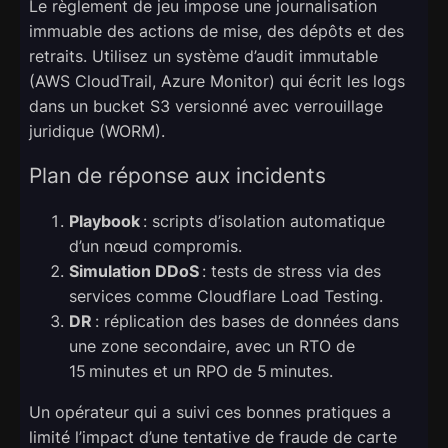
Le règlement de jeu impose une journalisation
immuable des actions de mise, des dépôts et des
retraits. Utilisez un système d’audit immutable
(AWS CloudTrail, Azure Monitor) qui écrit les logs
dans un bucket S3 versionné avec verrouillage
juridique (WORM).
Plan de réponse aux incidents
Playbook
: scripts d’isolation automatique
d’un nœud compromis.
Simulation DDoS
: tests de stress via des
services comme Cloudflare Load Testing.
DR
: réplication des bases de données dans
une zone secondaire, avec un RTO de
15 minutes et un RPO de 5 minutes.
Un opérateur qui a suivi ces bonnes pratiques a
limité l’impact d’une tentative de fraude de carte