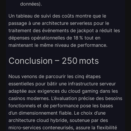
données).
Un tableau de suivi des coûts montre que le
passage à une architecture serverless pour le
traitement des événements de jackpot a réduit les
dépenses opérationnelles de 18 % tout en
maintenant le même niveau de performance.
Conclusion – 250 mots
Nous venons de parcourir les cinq étapes
essentielles pour bâtir une infrastructure serveur
adaptée aux exigences du cloud gaming dans les
casinos modernes. L’évaluation précise des besoins
fonctionnels et de performance pose les bases
d’un dimensionnement fiable. Le choix d’une
architecture cloud hybride, soutenue par des
micro‑services conteneurisés, assure la flexibilité