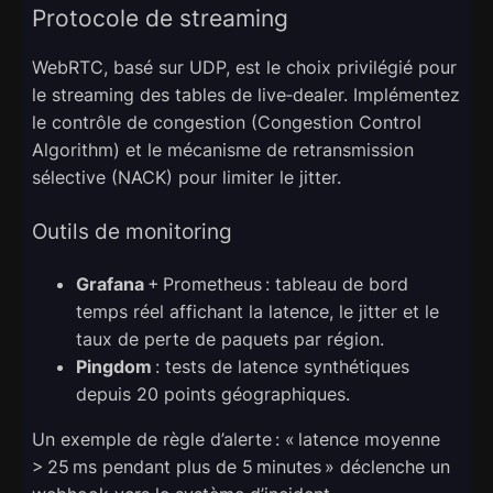
Protocole de streaming
WebRTC, basé sur UDP, est le choix privilégié pour
le streaming des tables de live‑dealer. Implémentez
le contrôle de congestion (Congestion Control
Algorithm) et le mécanisme de retransmission
sélective (NACK) pour limiter le jitter.
Outils de monitoring
Grafana
+ Prometheus : tableau de bord
temps réel affichant la latence, le jitter et le
taux de perte de paquets par région.
Pingdom
: tests de latence synthétiques
depuis 20 points géographiques.
Un exemple de règle d’alerte : « latence moyenne
> 25 ms pendant plus de 5 minutes » déclenche un