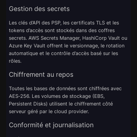
Gestion des secrets
Les clés d’API des PSP, les certificats TLS et les
tokens d’accès sont stockés dans des coffres
secrets. AWS Secrets Manager, HashiCorp Vault ou
Azure Key Vault offrent le versionnage, le rotation
automatique et le contrôle d’accès basé sur les
rôles.
Chiffrement au repos
Toutes les bases de données sont chiffrées avec
AES‑256. Les volumes de stockage (EBS,
Persistent Disks) utilisent le chiffrement côté
serveur géré par le cloud provider.
Conformité et journalisation