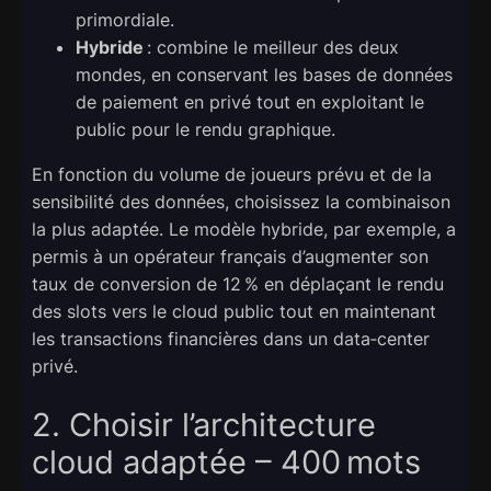
primordiale.
Hybride
: combine le meilleur des deux
mondes, en conservant les bases de données
de paiement en privé tout en exploitant le
public pour le rendu graphique.
En fonction du volume de joueurs prévu et de la
sensibilité des données, choisissez la combinaison
la plus adaptée. Le modèle hybride, par exemple, a
permis à un opérateur français d’augmenter son
taux de conversion de 12 % en déplaçant le rendu
des slots vers le cloud public tout en maintenant
les transactions financières dans un data‑center
privé.
2. Choisir l’architecture
cloud adaptée – 400 mots