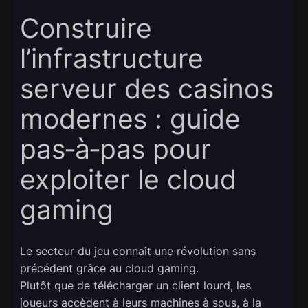
Construire
l’infrastructure
serveur des casinos
modernes : guide
pas‑à‑pas pour
exploiter le cloud
gaming
Le secteur du jeu connaît une révolution sans
précédent grâce au cloud gaming.
Plutôt que de télécharger un client lourd, les
joueurs accèdent à leurs machines à sous, à la