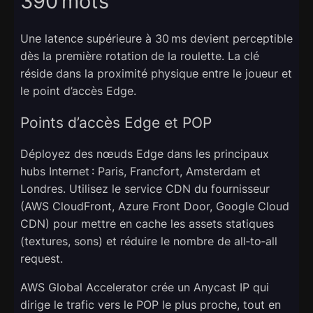
390 mots
Une latence supérieure à 30 ms devient perceptible
dès la première rotation de la roulette. La clé
réside dans la proximité physique entre le joueur et
le point d’accès Edge.
Points d’accès Edge et POP
Déployez des nœuds Edge dans les principaux
hubs Internet : Paris, Francfort, Amsterdam et
Londres. Utilisez le service CDN du fournisseur
(AWS CloudFront, Azure Front Door, Google Cloud
CDN) pour mettre en cache les assets statiques
(textures, sons) et réduire le nombre de all‑to‑all
request.
AWS Global Accelerator crée un Anycast IP qui
dirige le trafic vers le POP le plus proche, tout en