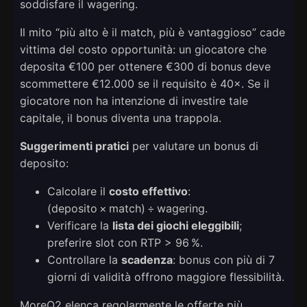
soddisfare il wagering.
Il mito “più alto è il match, più è vantaggioso” cade
vittima del costo opportunità: un giocatore che
deposita €100 per ottenere €300 di bonus deve
scommettere €12.000 se il requisito è 40×. Se il
giocatore non ha intenzione di investire tale
capitale, il bonus diventa una trappola.
Suggerimenti pratici
per valutare un bonus di
deposito:
Calcolare il
costo effettivo
:
(deposito × match) ÷ wagering.
Verificare la
lista dei giochi eleggibili
;
preferire slot con RTP > 96 %.
Controllare la
scadenza
: bonus con più di 7
giorni di validità offrono maggiore flessibilità.
MoreQ2 elenca regolarmente le offerte più