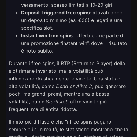
versamento, spesso limitati a 10‑20 giri.
Deposit‑triggered free spins
: attivati dopo
un deposito minimo (es. €20) e legati a una
specifica slot.
Instant win free spins
: offerti come parte di
una promozione “instant win”, dove il risultato
è noto subito.
Durante i free spins, il RTP (Return to Player) della
slot rimane invariato, ma la volatilità può
influenzare drasticamente le vincite. Una slot ad
alta volatilità, come
Dead or Alive 2
, può generare
pochi ma grandi premi, mentre una a bassa
volatilità, come
Starburst
, offre vincite più
frequenti ma di entità ridotta.
Il mito più diffuso è che “i free spins pagano
sempre più”. In realtà, le statistiche mostrano che la