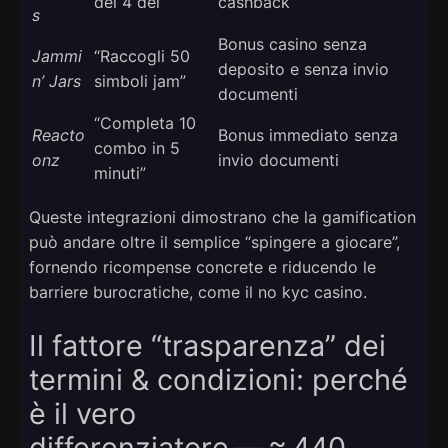
dei 4 dei”
cashback
s
Bonus casino senza
Jammi
“Raccogli 50
deposito e senza invio
n’ Jars
simboli jam”
documenti
“Completa 10
Reacto
Bonus immediato senza
combo in 5
onz
invio documenti
minuti”
Queste integrazioni dimostrano che la gamification
può andare oltre il semplice “spingere a giocare”,
fornendo ricompense concrete e riducendo le
barriere burocratiche, come il no kyc casino.
Il fattore “trasparenza” dei
termini & condizioni: perché
è il vero
differenziatore — ≈ 440