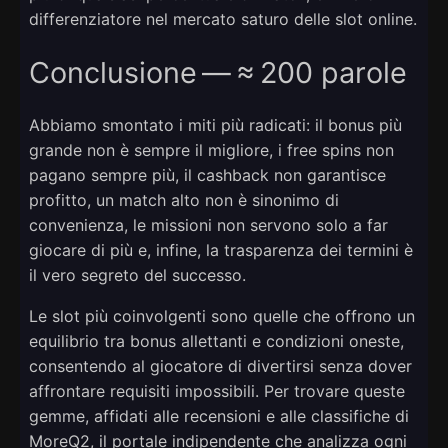
differenziatore nel mercato saturo delle slot online.
Conclusione — ≈ 200 parole
Abbiamo smontato i miti più radicati: il bonus più
grande non è sempre il migliore, i free spins non
pagano sempre più, il cashback non garantisce
profitto, un match alto non è sinonimo di
convenienza, le missioni non servono solo a far
giocare di più e, infine, la trasparenza dei termini è
il vero segreto del successo.
Le slot più coinvolgenti sono quelle che offrono un
equilibrio tra bonus allettanti e condizioni oneste,
consentendo al giocatore di divertirsi senza dover
affrontare requisiti impossibili. Per trovare queste
gemme, affidati alle recensioni e alle classifiche di
MoreQ2, il portale indipendente che analizza ogni