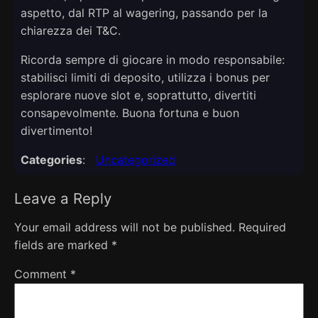
aspetto, dal RTP al wagering, passando per la
chiarezza dei T&C.
Ricorda sempre di giocare in modo responsabile:
stabilisci limiti di deposito, utilizza i bonus per
esplorare nuove slot e, soprattutto, divertiti
consapevolmente. Buona fortuna e buon
divertimento!
Categories
:
Uncategorized
Leave a Reply
Your email address will not be published.
Required
fields are marked
*
Comment
*