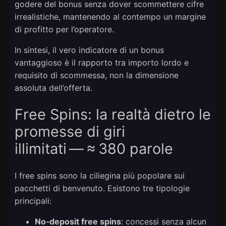
godere del bonus senza dover scommettere cifre
irrealistiche, mantenendo al contempo un margine
di profitto per l’operatore.
In sintesi, il vero indicatore di un bonus
vantaggioso è il rapporto tra importo lordo e
requisito di scommessa, non la dimensione
assoluta dell’offerta.
Free Spins: la realtà dietro le
promesse di giri
illimitati — ≈ 380 parole
I free spins sono la ciliegina più popolare sui
pacchetti di benvenuto. Esistono tre tipologie
principali:
No‑deposit free spins
: concessi senza alcun