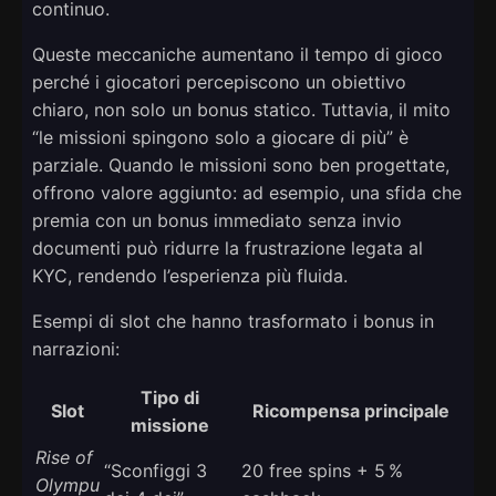
continuo.
Queste meccaniche aumentano il tempo di gioco
perché i giocatori percepiscono un obiettivo
chiaro, non solo un bonus statico. Tuttavia, il mito
“le missioni spingono solo a giocare di più” è
parziale. Quando le missioni sono ben progettate,
offrono valore aggiunto: ad esempio, una sfida che
premia con un bonus immediato senza invio
documenti può ridurre la frustrazione legata al
KYC, rendendo l’esperienza più fluida.
Esempi di slot che hanno trasformato i bonus in
narrazioni:
Tipo di
Slot
Ricompensa principale
missione
Rise of
“Sconfiggi 3
20 free spins + 5 %
Olympu