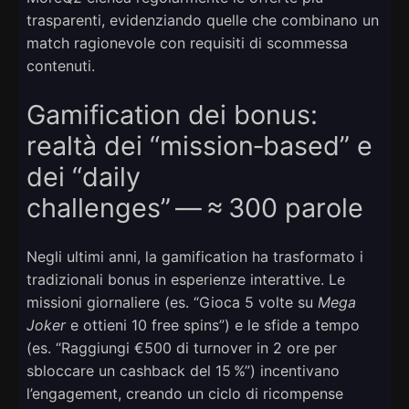
trasparenti, evidenziando quelle che combinano un
match ragionevole con requisiti di scommessa
contenuti.
Gamification dei bonus:
realtà dei “mission‑based” e
dei “daily
challenges” — ≈ 300 parole
Negli ultimi anni, la gamification ha trasformato i
tradizionali bonus in esperienze interattive. Le
missioni giornaliere (es. “Gioca 5 volte su
Mega
Joker
e ottieni 10 free spins”) e le sfide a tempo
(es. “Raggiungi €500 di turnover in 2 ore per
sbloccare un cashback del 15 %”) incentivano
l’engagement, creando un ciclo di ricompense