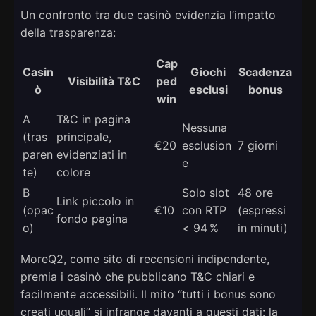
Un confronto tra due casinò evidenzia l’impatto
della trasparenza:
Cap
Casin
Giochi
Scadenza
Visibilità T&C
ped
ò
esclusi
bonus
win
A
T&C in pagina
Nessuna
(tras
principale,
€20
esclusion
7 giorni
paren
evidenziati in
e
te)
colore
B
Solo slot
48 ore
Link piccolo in
(opac
€10
con RTP
(espressi
fondo pagina
o)
< 94 %
in minuti)
MoreQ2, come sito di recensioni indipendente,
premia i casinò che pubblicano T&C chiari e
facilmente accessibili. Il mito “tutti i bonus sono
creati uguali” si infrange davanti a questi dati: la