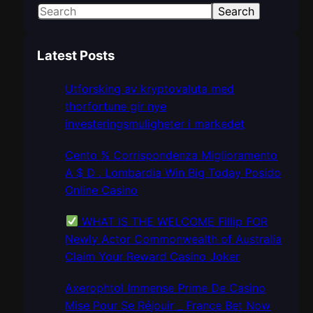
S
Search
e
a
Latest Posts
r
c
Utforsking av kryptovaluta med
h
thorfortune gir nye
investeringsmuligheter i markedet
Cento % Corrispondenza Miglioramento
A $ D . Lombardia Win Big Today Posido
Online Casino
WHAT IS THE WELCOME Fillip FOR
Newly Actor Commonwealth of Australia
Claim Your Reward Casino Joker
Axerophtol Immense Prime De Casino
Mise Pour Se Réjouir _ France Bet Now