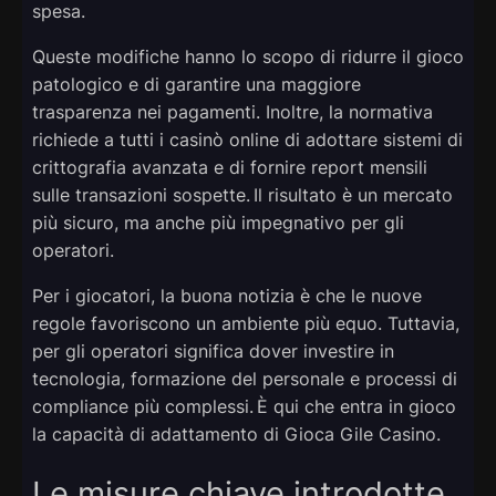
spesa.
Queste modifiche hanno lo scopo di ridurre il gioco
patologico e di garantire una maggiore
trasparenza nei pagamenti. Inoltre, la normativa
richiede a tutti i casinò online di adottare sistemi di
crittografia avanzata e di fornire report mensili
sulle transazioni sospette. Il risultato è un mercato
più sicuro, ma anche più impegnativo per gli
operatori.
Per i giocatori, la buona notizia è che le nuove
regole favoriscono un ambiente più equo. Tuttavia,
per gli operatori significa dover investire in
tecnologia, formazione del personale e processi di
compliance più complessi. È qui che entra in gioco
la capacità di adattamento di Gioca Gile Casino.
Le misure chiave introdotte