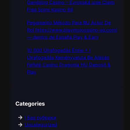
Gambling Casino – Evropská unie Claim
Free Spins Kasino 69
Pegamento Método Para RU Actor De
Rol https://www.playmojocasino-es.com/
— dentro de España Play & Earn
10 000 Újrafogadás Érme + I
Újrafogadás Keményvaluta Be Aláírás
Felfelé Casino Dragonia HU Deposit &
Play
Categories
! Без рубрики
Uncategorized