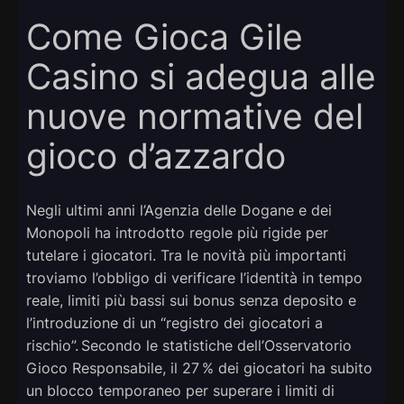
Come Gioca Gile
Casino si adegua alle
nuove normative del
gioco d’azzardo
Negli ultimi anni l’Agenzia delle Dogane e dei
Monopoli ha introdotto regole più rigide per
tutelare i giocatori. Tra le novità più importanti
troviamo l’obbligo di verificare l’identità in tempo
reale, limiti più bassi sui bonus senza deposito e
l’introduzione di un “registro dei giocatori a
rischio”. Secondo le statistiche dell’Osservatorio
Gioco Responsabile, il 27 % dei giocatori ha subito
un blocco temporaneo per superare i limiti di