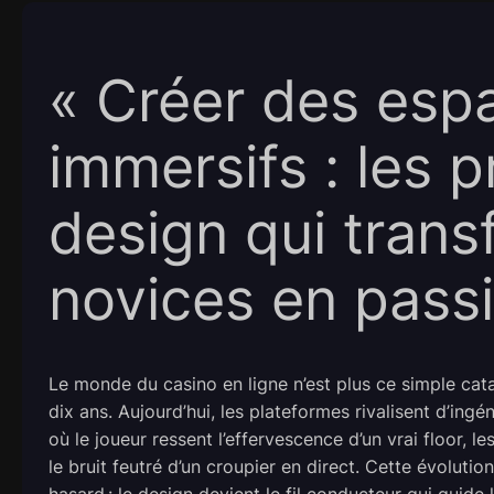
« Créer des esp
immersifs : les p
design qui trans
novices en pass
Le monde du casino en ligne n’est plus ce simple cat
dix ans. Aujourd’hui, les plateformes rivalisent d’ingé
où le joueur ressent l’effervescence d’un vrai floor, 
le bruit feutré d’un croupier en direct. Cette évoluti
hasard : le design devient le fil conducteur qui guide 