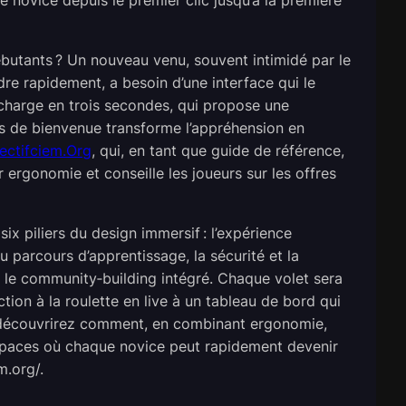
débutants ? Un nouveau venu, souvent intimidé par le
rdre rapidement, a besoin d’une interface qui le
i charge en trois secondes, qui propose une
nus de bienvenue transforme l’appréhension en
lectifciem.Org
, qui, en tant que guide de référence,
 ergonomie et conseille les joueurs sur les offres
ix piliers du design immersif : l’expérience
 du parcours d’apprentissage, la sécurité et la
n le community‑building intégré. Chaque volet sera
ction à la roulette en live à un tableau de bord qui
s découvrirez comment, en combinant ergonomie,
espaces où chaque novice peut rapidement devenir
m.org/.