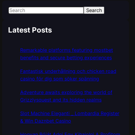
S
Search
e
a
Latest Posts
r
c
h
Remarkable platforms featuring mostbet
benefits and secure betting experiences
Fantastisk underhållning och chicken road
casino för dig som söker spänning
Adventure awaits exploring the world of
Grizzlysquest and its hidden realms
Slot Machine Eleganti _ Lombardia Register
& Win Daznbet Casino
Hogyan Bóját Adni Egy Kihajolni A Profitom