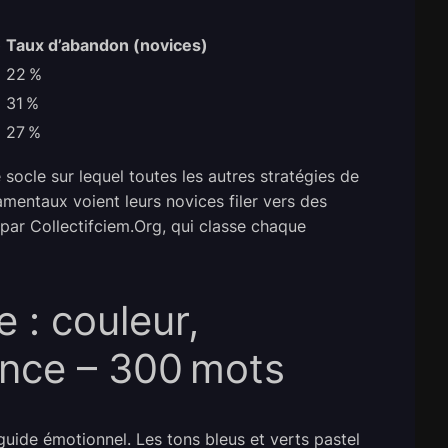
)
Taux d’abandon (novices)
22 %
31 %
27 %
 socle sur lequel toutes les autres stratégies de
amentaux voient leurs novices filer vers des
ar Collectifciem.Org, qui classe chaque
e : couleur,
ance – 300 mots
uide émotionnel. Les tons bleus et verts pastel