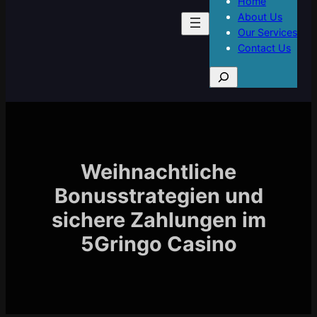
Home
About Us
Our Services
Contact Us
S
e
a
r
c
h
Weihnachtliche
Bonusstrategien und
sichere Zahlungen im
5Gringo Casino