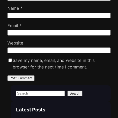
Name
*
Email
*
Website
Save my name, email, and website in this
browser for the next time I comment.
S
Search
e
a
Latest Posts
r