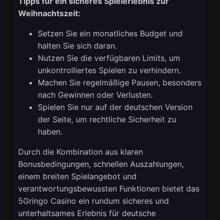
Tipps für ein sicheres Spielerlebnis zur
Weihnachtszeit:
Setzen Sie ein monatliches Budget und
halten Sie sich daran.
Nutzen Sie die verfügbaren Limits, um
unkontrolliertes Spielen zu verhindern.
Machen Sie regelmäßige Pausen, besonders
nach Gewinnen oder Verlusten.
Spielen Sie nur auf der deutschen Version
der Seite, um rechtliche Sicherheit zu
haben.
Durch die Kombination aus klaren
Bonusbedingungen, schnellen Auszahlungen,
einem breiten Spielangebot und
verantwortungsbewussten Funktionen bietet das
5Gringo Casino ein rundum sicheres und
unterhaltsames Erlebnis für deutsche