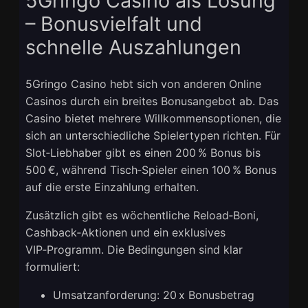
5Gringo Casino als Lösung
– Bonusvielfalt und
schnelle Auszahlungen
5Gringo Casino hebt sich von anderen Online
Casinos durch ein breites Bonusangebot ab. Das
Casino bietet mehrere Willkommensoptionen, die
sich an unterschiedliche Spielertypen richten. Für
Slot‑Liebhaber gibt es einen 200 % Bonus bis
500 €, während Tisch‑Spieler einen 100 % Bonus
auf die erste Einzahlung erhalten.
Zusätzlich gibt es wöchentliche Reload‑Boni,
Cashback‑Aktionen und ein exklusives
VIP‑Programm. Die Bedingungen sind klar
formuliert:
Umsatzanforderung: 20 x Bonusbetrag