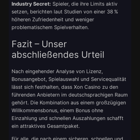
Industry Secret:
Spieler, die ihre Limits aktiv
setzen, berichten laut Studien von einer 38 %
höheren Zufriedenheit und weniger
problematischem Spielverhalten.
Fazit – Unser
abschließendes Urteil
Nach eingehender Analyse von Lizenz,
Bonusangebot, Spielauswahl und Servicequalität
lässt sich festhalten, dass Xon Casino zu den
führenden Anbietern im deutschsprachigen Raum
gehört. Die Kombination aus einem großzügigen
Willkommensbonus, einem Bonus ohne
Einzahlung und schnellen Auszahlungen schafft
ein attraktives Gesamtpaket.
Für alle, die nach einem sicheren, schnellen und