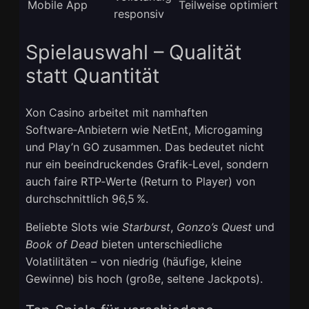
Mobile App
Teilweise optimiert
responsiv
Spielauswahl – Qualität
statt Quantität
Xon Casino arbeitet mit namhaften
Software‑Anbietern wie NetEnt, Microgaming
und Play’n GO zusammen. Das bedeutet nicht
nur ein beeindruckendes Grafik‑Level, sondern
auch faire RTP‑Werte (Return to Player) von
durchschnittlich 96,5 %.
Beliebte Slots wie
Starburst
,
Gonzo’s Quest
und
Book of Dead
bieten unterschiedliche
Volatilitäten – von niedrig (häufige, kleine
Gewinne) bis hoch (große, seltene Jackpots).