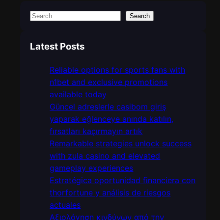
S
Search
e
a
Latest Posts
r
c
Reliable options for sports fans with
h
n1bet and exclusive promotions
available today
Güncel adreslerle casibom giriş
yaparak eğlenceye anında katılın,
fırsatları kaçırmayın artık
Remarkable strategies unlock success
with zula casino and elevated
gameplay experiences
Estratégica oportunidad financiera con
thorfortune y análisis de riesgos
actuales
Αξιολόγηση κινδύνων από την