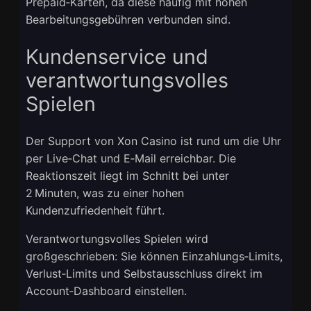
Prepaid‑Karten, da diese häufig mit hohen
Bearbeitungsgebühren verbunden sind.
Kundenservice und
verantwortungsvolles
Spielen
Der Support von Xon Casino ist rund um die Uhr
per Live‑Chat und E‑Mail erreichbar. Die
Reaktionszeit liegt im Schnitt bei unter
2 Minuten, was zu einer hohen
Kundenzufriedenheit führt.
Verantwortungsvolles Spielen wird
großgeschrieben: Sie können Einzahlungs‑Limits,
Verlust‑Limits und Selbstausschluss direkt im
Account‑Dashboard einstellen.