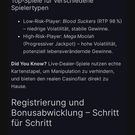
Top‑Spiele für verschiedene
Spielertypen
Low‑Risk‑Player:
Blood Suckers
(RTP 98 %)
– niedrige Volatilität, stabile Gewinne.
High‑Risk‑Player:
Mega Moolah
(Progressiver Jackpot) – hohe Volatilität,
potenziell lebensverändernde Gewinne.
Did You Know?
Live‑Dealer‑Spiele nutzen echte
Kartenstapel, um Manipulation zu verhindern,
und bieten den realen Casinoflair direkt zu
Hause.
Registrierung und
Bonusabwicklung – Schritt
für Schritt