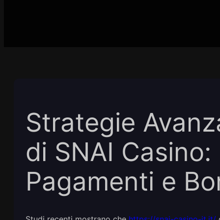
Strategie Avanza
di SNAI Casino:
Pagamenti e Bo
Studi recenti mostrano che
https://snai-casino-it.it/
g