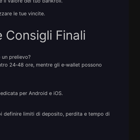
il valore del tuo bankroll.
zzare le tue vincite.
Consigli Finali
 un prelievo?
ntro 24‑48 ore, mentre gli e‑wallet possono
 dedicata per Android e iOS.
i definire limiti di deposito, perdita e tempo di