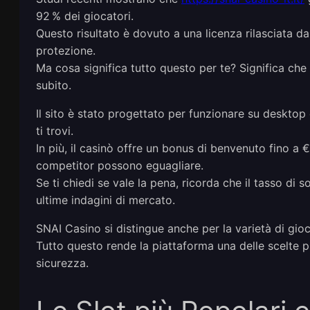
92 % dei giocatori.
Questo risultato è dovuto a una licenza rilasciata 
protezione.
Ma cosa significa tutto questo per te? Significa che i
subito.
Il sito è stato progettato per funzionare su desktop
ti trovi.
In più, il casinò offre un bonus di benvenuto fino a €
competitor possono eguagliare.
Se ti chiedi se vale la pena, ricorda che il tasso di 
ultime indagini di mercato.
SNAI Casino si distingue anche per la varietà di giochi:
Tutto questo rende la piattaforma una delle scelte p
sicurezza.