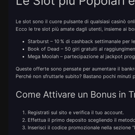
Le Slot più Popolari 
Le slot sono il cuore pulsante di qualsiasi casinò on
Ecco le tre slot più amate dagli utenti, insieme ai bon
Starburst – 10 % di cashback settimanale per le
Book of Dead – 50 giri gratuiti al raggiungiment
Mega Moolah – partecipazione al jackpot progr
Queste offerte sono pensate per aumentare il bankroll 
Perché non sfruttarle subito? Bastano pochi minuti pe
Come Attivare un Bonus in T
Registrati sul sito e verifica il tuo account.
Effettua il primo deposito scegliendo il metod
Inserisci il codice promozionale nella sezione “