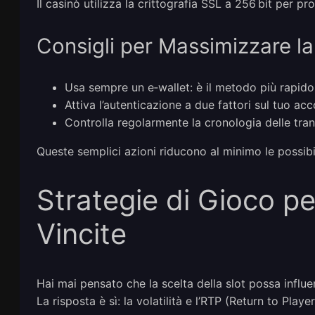
Il casinò utilizza la crittografia SSL a 256 bit per pr
Consigli per Massimizzare l
Usa sempre un e‑wallet: è il metodo più rapido
Attiva l’autenticazione a due fattori sul tuo acc
Controlla regolarmente la cronologia delle tran
Queste semplici azioni riducono al minimo le possibil
Strategie di Gioco p
Vincite
Hai mai pensato che la scelta della slot possa influen
La risposta è sì: la volatilità e l’RTP (Return to Playe