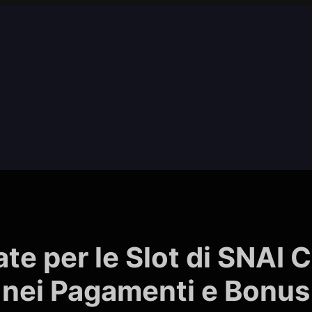
te per le Slot di SNAI 
nei Pagamenti e Bonus