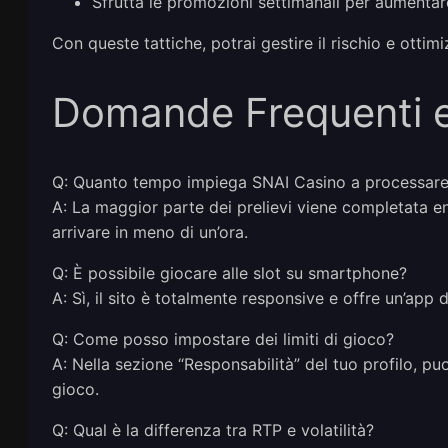
Sfrutta le promozioni settimanali per aumentare 
Con queste tattiche, potrai gestire il rischio e ottimi
Domande Frequenti e 
Q: Quanto tempo impiega SNAI Casino a processare
A: La maggior parte dei prelievi viene completata e
arrivare in meno di un’ora.
Q: È possibile giocare alle slot su smartphone?
A: Sì, il sito è totalmente responsive e offre un’app
Q: Come posso impostare dei limiti di gioco?
A: Nella sezione “Responsabilità” del tuo profilo, puo
gioco.
Q: Qual è la differenza tra RTP e volatilità?