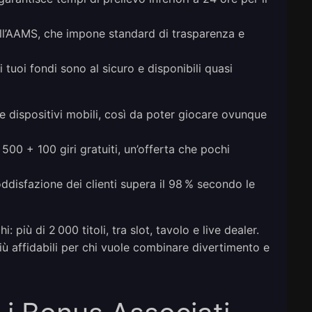
dall’AAMS, che impone standard di trasparenza e
 tuoi fondi sono al sicuro e disponibili quasi
 e dispositivi mobili, così da poter giocare ovunque
 500 + 100 giri gratuiti, un’offerta che pochi
soddisfazione dei clienti supera il 98 % secondo le
 più di 2 000 titoli, tra slot, tavolo e live dealer.
iù affidabili per chi vuole combinare divertimento e