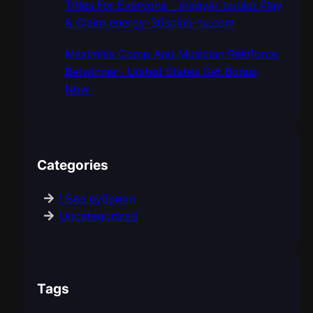
Titles For Everyone _ magyar terület Play
& Claim energy-30spins-hu.com
Maximise Comp And Musician Reinforce
Betwinner · United States Get Bonus
Now
Categories
! Без рубрики
Uncategorized
Tags