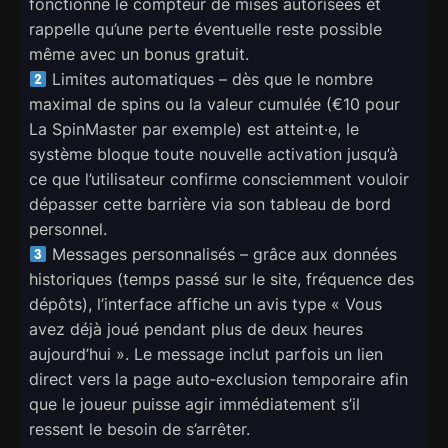
fonctionne le compteur de mises autorisées et
rappelle qu’une perte éventuelle reste possible
même avec un bonus gratuit.
Limites automatiques – dès que le nombre
maximal de spins ou la valeur cumulée (€10 pour
La SpinMaster par exemple) est atteint·e, le
système bloque toute nouvelle activation jusqu’à
ce que l’utilisateur confirme consciemment vouloir
dépasser cette barrière via son tableau de bord
personnel.
Messages personnalisés – grâce aux données
historiques (temps passé sur le site, fréquence des
dépôts), l’interface affiche un avis type « Vous
avez déjà joué pendant plus de deux heures
aujourd’hui ». Le message inclut parfois un lien
direct vers la page auto‑exclusion temporaire afin
que le joueur puisse agir immédiatement s’il
ressent le besoin de s’arrêter.