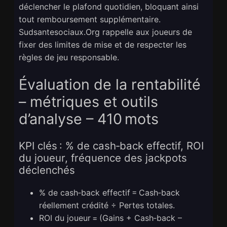
déclencher le plafond quotidien, bloquant ainsi
tout remboursement supplémentaire.
Sudsantesociaux.Org rappelle aux joueurs de
fixer des limites de mise et de respecter les
règles de jeu responsable.
Évaluation de la rentabilité
– métriques et outils
d’analyse – 410 mots
KPI clés : % de cash‑back effectif, ROI
du joueur, fréquence des jackpots
déclenchés
% de cash‑back effectif = Cash‑back
réellement crédité ÷ Pertes totales.
ROI du joueur = (Gains + Cash‑back –