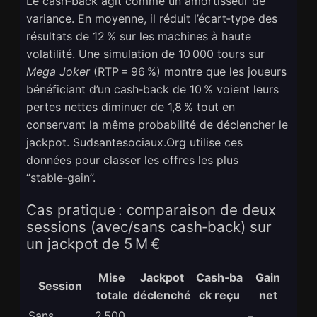
Le cash‑back agit comme un amortisseur de
variance. En moyenne, il réduit l’écart‑type des
résultats de 12 % sur les machines à haute
volatilité. Une simulation de 10 000 tours sur
Mega Joker
(RTP = 96 %) montre que les joueurs
bénéficiant d’un cash‑back de 10 % voient leurs
pertes nettes diminuer de 1,8 % tout en
conservant la même probabilité de déclencher le
jackpot. Sudsantesociaux.Org utilise ces
données pour classer les offres les plus
“stable‑gain”.
Cas pratique : comparaison de deux
sessions (avec/sans cash‑back) sur
un jackpot de 5 M €
Mise
Jackpot
Cash‑ba
Gain
Session
totale
déclenché
ck reçu
net
Sans
2 500
–