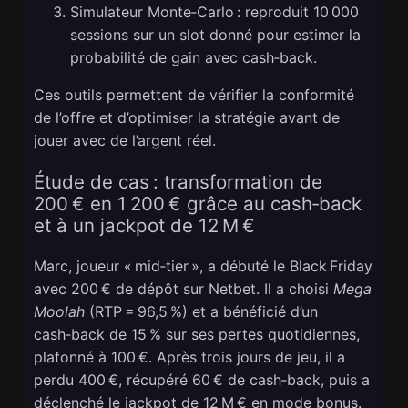
Simulateur Monte‑Carlo : reproduit 10 000
sessions sur un slot donné pour estimer la
probabilité de gain avec cash‑back.
Ces outils permettent de vérifier la conformité
de l’offre et d’optimiser la stratégie avant de
jouer avec de l’argent réel.
Étude de cas : transformation de
200 € en 1 200 € grâce au cash‑back
et à un jackpot de 12 M €
Marc, joueur « mid‑tier », a débuté le Black Friday
avec 200 € de dépôt sur Netbet. Il a choisi
Mega
Moolah
(RTP = 96,5 %) et a bénéficié d’un
cash‑back de 15 % sur ses pertes quotidiennes,
plafonné à 100 €. Après trois jours de jeu, il a
perdu 400 €, récupéré 60 € de cash‑back, puis a
déclenché le jackpot de 12 M € en mode bonus.