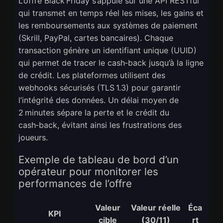
L’offre Black Friday s’appuie sur une API RESTful
qui transmet en temps réel les mises, les gains et
les remboursements aux systèmes de paiement
(Skrill, PayPal, cartes bancaires). Chaque
transaction génère un identifiant unique (UUID)
qui permet de tracer le cash‑back jusqu’à la ligne
de crédit. Les plateformes utilisent des
webhooks sécurisés (TLS 1.3) pour garantir
l’intégrité des données. Un délai moyen de
2 minutes sépare la perte et le crédit du
cash‑back, évitant ainsi les frustrations des
joueurs.
Exemple de tableau de bord d’un
opérateur pour monitorer les
performances de l’offre
Valeur
Valeur réelle
Éca
KPI
cible
(30/11)
rt