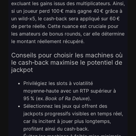
excluant les gains issus des multiplicateurs. Ainsi,
si un joueur perd 100 € mais gagne 40 € grâce à
un wild‑x5, le cash‑back sera appliqué sur 60 €
de perte réelle. Cette nuance est cruciale pour
les amateurs de bonus rounds, car elle détermine
le montant réellement récupéré.
Conseils pour choisir les machines où
le cash‑back maximise le potentiel de
jackpot
Privilégiez les slots à volatilité
moyenne‑haute avec un RTP supérieur à
95 % (ex.
Book of Ra Deluxe
).
Sélectionnez les jeux qui offrent des
jackpots progressifs visibles en temps réel,
car ils incitent à jouer plus longtemps,
profitant ainsi du cash‑back.