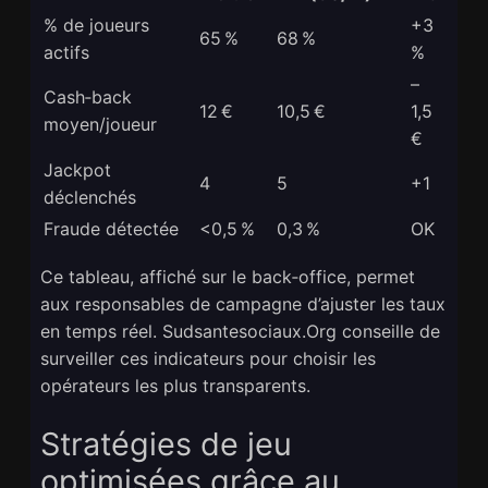
% de joueurs
+3
65 %
68 %
actifs
%
–
Cash‑back
12 €
10,5 €
1,5
moyen/joueur
€
Jackpot
4
5
+1
déclenchés
Fraude détectée
<0,5 %
0,3 %
OK
Ce tableau, affiché sur le back‑office, permet
aux responsables de campagne d’ajuster les taux
en temps réel. Sudsantesociaux.Org conseille de
surveiller ces indicateurs pour choisir les
opérateurs les plus transparents.
Stratégies de jeu
optimisées grâce au