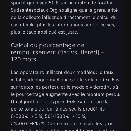
sportif qui place 50 € sur un match de football.
Sudsantesociaux.Org souligne que la granularité
de la collecte influence directement le calcul du
cash‑back : plus les informations sont précises,
plus le taux appliqué est juste.
Calcul du pourcentage de
remboursement (flat vs. tiered) –
120 mots
Les opérateurs utilisent deux modèles : le taux
« flat », identique quel que soit le volume (ex. 5 %
sur toutes les pertes), et le modèle « tiered », où
le pourcentage augmente avec le montant perdu.
Un algorithme de type « if‑else » compare la
perte totale du jour à des seuils prédéfinis :
0‑500 € → 5 %, 501‑1500 € → 10 %,
>1500 € → 15 %. Cette structure incite les gros
joueurs à rester actifs pendant le week‑end du