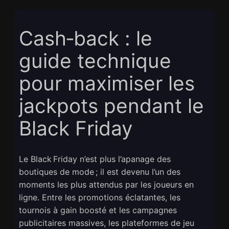
Cash‑back : le
guide technique
pour maximiser les
jackpots pendant le
Black Friday
Le Black Friday n’est plus l’apanage des
boutiques de mode ; il est devenu l’un des
moments les plus attendus par les joueurs en
ligne. Entre les promotions éclatantes, les
tournois à gain boosté et les campagnes
publicitaires massives, les plateformes de jeu