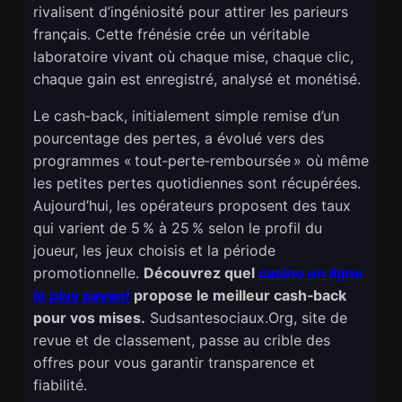
rivalisent d’ingéniosité pour attirer les parieurs
français. Cette frénésie crée un véritable
laboratoire vivant où chaque mise, chaque clic,
chaque gain est enregistré, analysé et monétisé.
Le cash‑back, initialement simple remise d’un
pourcentage des pertes, a évolué vers des
programmes « tout‑perte‑remboursée » où même
les petites pertes quotidiennes sont récupérées.
Aujourd’hui, les opérateurs proposent des taux
qui varient de 5 % à 25 % selon le profil du
joueur, les jeux choisis et la période
promotionnelle.
Découvrez quel
casino en ligne
le plus payant
propose le meilleur cash‑back
pour vos mises.
Sudsantesociaux.Org, site de
revue et de classement, passe au crible des
offres pour vous garantir transparence et
fiabilité.