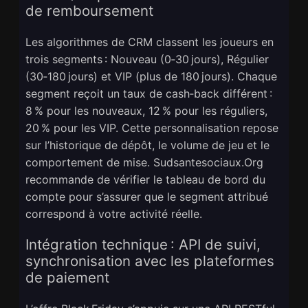
de remboursement
Les algorithmes de CRM classent les joueurs en
trois segments : Nouveau (0‑30 jours), Régulier
(30‑180 jours) et VIP (plus de 180 jours). Chaque
segment reçoit un taux de cash‑back différent :
8 % pour les nouveaux, 12 % pour les réguliers,
20 % pour les VIP. Cette personnalisation repose
sur l’historique de dépôt, le volume de jeu et le
comportement de mise. Sudsantesociaux.Org
recommande de vérifier le tableau de bord du
compte pour s’assurer que le segment attribué
correspond à votre activité réelle.
Intégration technique : API de suivi,
synchronisation avec les plateformes
de paiement