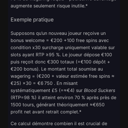
augmente seulement risque inutile.*
Exemple pratique
Supposons qu’un nouveau joueur reçoive un
bonus welcome = €200 +100 free spins avec
condition x30 surcharge uniquement valable sur
slots ayant RTP ≥95 %. Le joueur dépose €100
puis reçoit donc €300 totaux (=€100 dépôt +
€200 bonus). Le montant total soumise au
wagering = (€200 + valeur estimée free spins ≈
€25) ×30 = €6 750 . En misant
systématiquement £5 (=≈€4) sur
Blood Suckers
(RTP=98 %) il atteint environ 70 % après près de
1500 tours, générant théoriquement ≈€650
profit net avant retrait complet.*
Ce calcul démontre combien il est crucial de