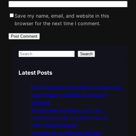
Save my name, email, and website in this
browser for the next time I comment.
S
Search
e
a
Latest Posts
r
c
Estratégica oportunidad financiera con
h
thorfortune y análisis de riesgos
actuales
Αξιολόγηση κινδύνων από την
επένδυση μέχρι το κέρδος με το
thorfortune σήμερα
Αξιολόγηση κινδύνων από την