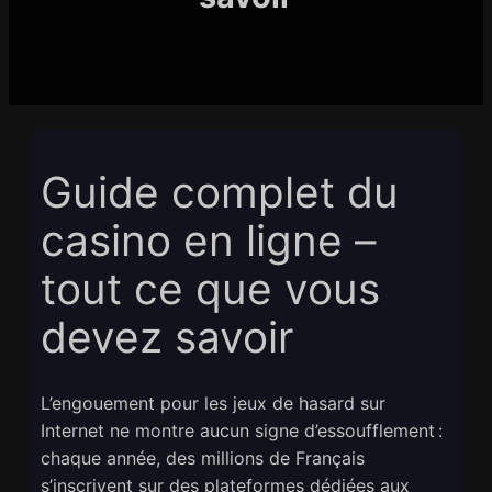
Guide complet du
casino en ligne –
tout ce que vous
devez savoir
L’engouement pour les jeux de hasard sur
Internet ne montre aucun signe d’essoufflement :
chaque année, des millions de Français
s’inscrivent sur des plateformes dédiées aux