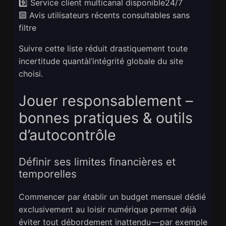
9️⃣ Service client multicanal disponible24/7
🔟 Avis utilisateurs récents consultables sans
filtre
Suivre cette liste réduit drastiquement toute
incertitude quantàl’intégrité globale du site
choisi.
Jouer responsablement –
bonnes pratiques & outils
d’autocontrôle
Définir ses limites financières et
temporelles
Commencer par établir un budget mensuel dédié
exclusivement au loisir numérique permet déjà
éviter tout débordement inattendu — par exemple