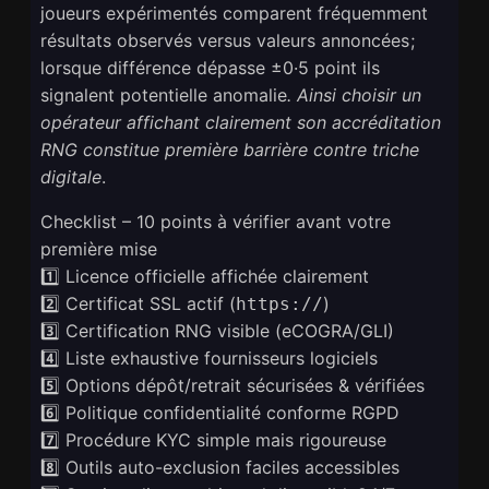
joueurs expérimentés comparent fréquemment
résultats observés versus valeurs annoncées ;
lorsque différence dépasse ±0·5 point ils
signalent potentielle anomalie
. Ainsi choisir un
opérateur affichant clairement son accréditation
RNG constitue première barrière contre triche
digitale
.
Checklist – 10 points à vérifier avant votre
première mise
1️⃣ Licence officielle affichée clairement
2️⃣ Certificat SSL actif (
)
https://
3️⃣ Certification RNG visible (eCOGRA/GLI)
4️⃣ Liste exhaustive fournisseurs logiciels
5️⃣ Options dépôt/retrait sécurisées & vérifiées
6️⃣ Politique confidentialité conforme RGPD
7️⃣ Procédure KYC simple mais rigoureuse
8️⃣ Outils auto-exclusion faciles accessibles