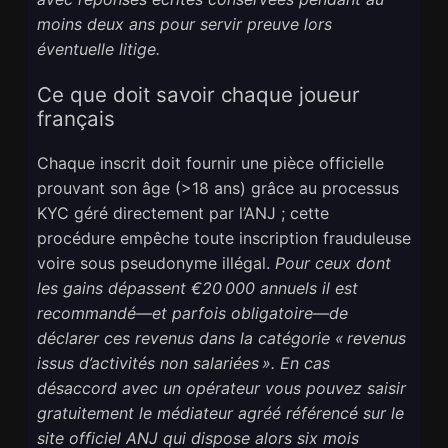
moins deux ans pour servir preuve lors
éventuelle litige.
Ce que doit savoir chaque joueur
français
Chaque inscrit doit fournir une pièce officielle
prouvant son âge (>18 ans) grâce au processus
KYC géré directement par l’ANJ ; cette
procédure empêche toute inscription frauduleuse
voire sous pseudonyme illégal.
Pour ceux dont
les gains dépassent €20 000 annuels il est
recommandé—et parfois obligatoire—de
déclarer ces revenus dans la catégorie « revenus
issus d’activités non salariées ». En cas
désaccord avec un opérateur vous pouvez saisir
gratuitement le médiateur agréé référencé sur le
site officiel ANJ qui dispose alors six mois