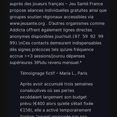
auprès des joueurs français ­– Jeu Santé France
propose séances individuelles gratuites ainsi que
groupes soutien régionaux accessibles via
www.jeusante.org . D’autres organismes comme
Addicta offrent également lignes directes
anonymes disponibles jour/nuit.
(07 59 02 99
.\nCes contacts demeurent indispensables
99)
dès signes précoces tels qu’une fréquence
accrue >×3 sessions/jour​ou dépenses
supérieures
du revenu mensuel.*
30%
Témoignage fictif – Marie L., Paris
Après avoir accumulé trois semaines
consécutives où ses pertes
excédaient largement son budget
prévu (€400 alors qu’elle s’était fixée
), elle a activé temporairement
€150
l’option “pause” proposée par son