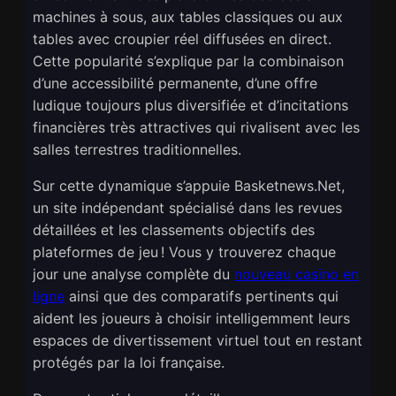
machines à sous, aux tables classiques ou aux
tables avec croupier réel diffusées en direct.
Cette popularité s’explique par la combinaison
d’une accessibilité permanente, d’une offre
ludique toujours plus diversifiée et d’incitations
financières très attractives qui rivalisent avec les
salles terrestres traditionnelles.
Sur cette dynamique s’appuie Basketnews.Net,
un site indépendant spécialisé dans les revues
détaillées et les classements objectifs des
plateformes de jeu ! Vous y trouverez chaque
jour une analyse complète du
nouveau casino en
ligne
ainsi que des comparatifs pertinents qui
aident les joueurs à choisir intelligemment leurs
espaces de divertissement virtuel tout en restant
protégés par la loi française.