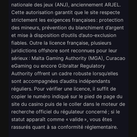
nationale des jeux (ANJ), anciennement ARJEL.
Cette autorisation garantit que le site respecte
strictement les exigences françaises : protection
des mineurs, prévention du blanchiment d’argent
et mise à disposition d’outils d’auto‑exclusion
fiables. Outre la licence française, plusieurs
juridictions offshore sont reconnues pour leur
sérieux : Malta Gaming Authority (MGA), Curacao
eGaming ou encore Gibraltar Regulatory
Authority offrent un cadre robuste lorsqu’elles
sont accompagnées d’audits indépendants
réguliers. Pour vérifier une licence, il suffit de
copier le numéro indiqué sur le pied de page du
site du casino puis de le coller dans le moteur de
recherche officiel du régulateur concerné ; si le
statut apparaît comme « valide », vous êtes
rassurés quant à sa conformité réglementaire.