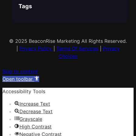
Tags
© 2025 BeaconRise Marketing All Rights Reserved.
|
Privacy Policy
|
Terms Of Services
|
Privacy
Choices
Skip to content
Open toolbar
Accessibility Tools
Increase Text
Decrease Text
Grayscale
High Contrast
Negative Contrast