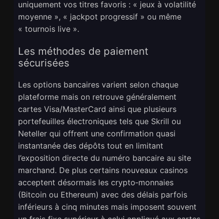
uniquement vos titres favoris : « jeux à volatilité
moyenne », « jackpot progressif » ou même
« tournois live ».
Les méthodes de paiement
sécurisées
Les options bancaires varient selon chaque
plateforme mais on retrouve généralement
cartes Visa/MasterCard ainsi que plusieurs
portefeuilles électroniques tels que Skrill ou
Neteller qui offrent une confirmation quasi
instantanée des dépôts tout en limitant
l’exposition directe du numéro bancaire au site
marchand. De plus certains nouveaux casinos
acceptent désormais les crypto‑monnaies
(Bitcoin ou Ethereum) avec des délais parfois
inférieurs à cinq minutes mais imposent souvent