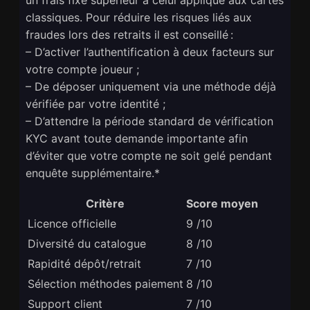
un frais fixe supérieur à celui appliqué aux cartes
classiques. Pour réduire les risques liés aux
fraudes lors des retraits il est conseillé :
– D’activer l’authentification à deux facteurs sur
votre compte joueur ;
– De déposer uniquement via une méthode déjà
vérifiée par votre identité ;
– D’attendre la période standard de vérification
KYC avant toute demande importante afin
d’éviter que votre compte ne soit gelé pendant
enquête supplémentaire.*
Critère
Score moyen
Licence officielle
9 /10
Diversité du catalogue
8 /10
Rapidité dépôt/retrait
7 /10
Sélection méthodes paiement
8 /10
Support client
7 /10