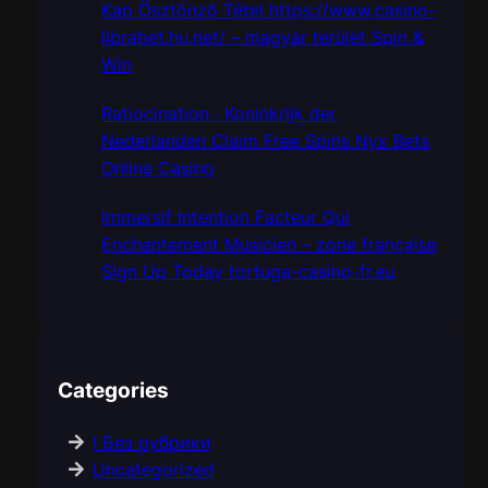
Kap Ösztönző Tétel https://www.casino-
librabet.hu.net/ – magyar terület Spin &
Win
Ratiocination · Koninkrijk der
Nederlanden Claim Free Spins Nyx Bets
Online Casino
Immersif Intention Facteur Qui
Enchantement Musicien – zone française
Sign Up Today tortuga-casino-fr.eu
Categories
! Без рубрики
Uncategorized