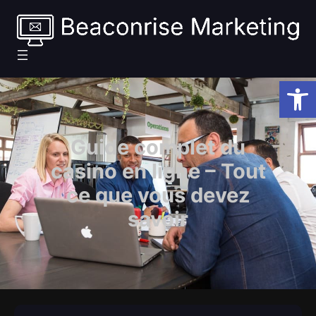
Skip
to
content
Open
Guide complet du
casino en ligne – Tout
ce que vous devez
savoir