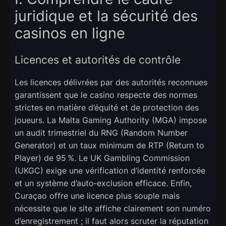
juridique et la sécurité des
casinos en ligne
Licences et autorités de contrôle
Les licences délivrées par des autorités reconnues
garantissent que le casino respecte des normes
strictes en matière d’équité et de protection des
joueurs. La Malta Gaming Authority (MGA) impose
un audit trimestriel du RNG (Random Number
Generator) et un taux minimum de RTP (Return to
Player) de 95 %. Le UK Gambling Commission
(UKGC) exige une vérification d’identité renforcée
et un système d’auto‑exclusion efficace. Enfin,
Curaçao offre une licence plus souple mais
nécessite que le site affiche clairement son numéro
d’enregistrement ; il faut alors scruter la réputation