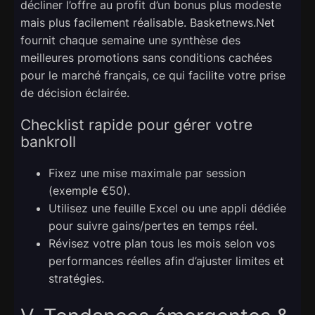
décliner l’offre au profit d’un bonus plus modeste
mais plus facilement réalisable. Basketnews.Net
fournit chaque semaine une synthèse des
meilleures promotions sans conditions cachées
pour le marché français, ce qui facilite votre prise
de décision éclairée.
Checklist rapide pour gérer votre
bankroll
Fixez une mise maximale par session
(exemple €50).
Utilisez une feuille Excel ou une appli dédiée
pour suivre gains/pertes en temps réel.
Révisez votre plan tous les mois selon vos
performances réelles afin d’ajuster limites et
stratégies.