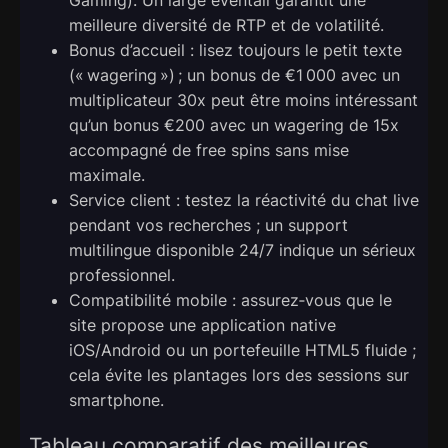
Gaming). Un large éventail garantit une
meilleure diversité de RTP et de volatilité.
Bonus d’accueil : lisez toujours le petit texte
(« wagering ») ; un bonus de €1 000 avec un
multiplicateur 30x peut être moins intéressant
qu’un bonus €200 avec un wagering de 15x
accompagné de free spins sans mise
maximale.
Service client : testez la réactivité du chat live
pendant vos recherches ; un support
multilingue disponible 24/7 indique un sérieux
professionnel.
Compatibilité mobile : assurez‑vous que le
site propose une application native
iOS/Android ou un portefeuille HTML5 fluide ;
cela évite les plantages lors des sessions sur
smartphone.
Tableau comparatif des meilleures