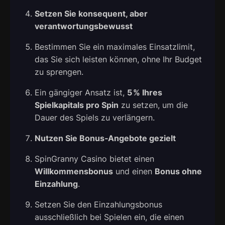
Setzen Sie konsequent, aber
verantwortungsbewusst
Bestimmen Sie ein maximales Einsatzlimit,
das Sie sich leisten können, ohne Ihr Budget
zu sprengen.
Ein gängiger Ansatz ist,
5 % Ihres
Spielkapitals pro Spin
zu setzen, um die
Dauer des Spiels zu verlängern.
Nutzen Sie Bonus‑Angebote gezielt
SpinGranny Casino bietet einen
Willkommensbonus
und einen
Bonus ohne
Einzahlung
.
Setzen Sie den Einzahlungsbonus
ausschließlich bei Spielen ein, die einen