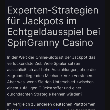
Experten‑Strategien
für Jackpots im
Echtgeldausspiel bei
SpinGranny Casino
In der Welt der Online‑Slots ist der Jackpot das
verlockendste Ziel. Viele Spieler setzen
ausschließlich auf hohe Auszahlungen, ohne die
zugrunde liegenden Mechaniken zu verstehen.
Aber was, wenn Sie den Unterschied zwischen
einem zufälligen Glückstreffer und einer
durchdachten Strategie kennen würden?
Im Vergleich zu anderen deutschen Plattformen