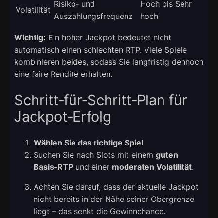
Risiko‑ und
Hoch bis Sehr
Volatilität
Auszahlungsfrequenz
hoch
Wichtig:
Ein hoher Jackpot bedeutet nicht
automatisch einen schlechten RTP. Viele Spiele
kombinieren beides, sodass Sie langfristig dennoch
eine faire Rendite erhalten.
Schritt‑für‑Schritt‑Plan für
Jackpot‑Erfolg
Wählen Sie das richtige Spiel
Suchen Sie nach Slots mit einem
guten
Basis‑RTP
und einer
moderaten Volatilität
.
Achten Sie darauf, dass der aktuelle Jackpot
nicht bereits in der Nähe seiner Obergrenze
liegt – das senkt die Gewinnchance.