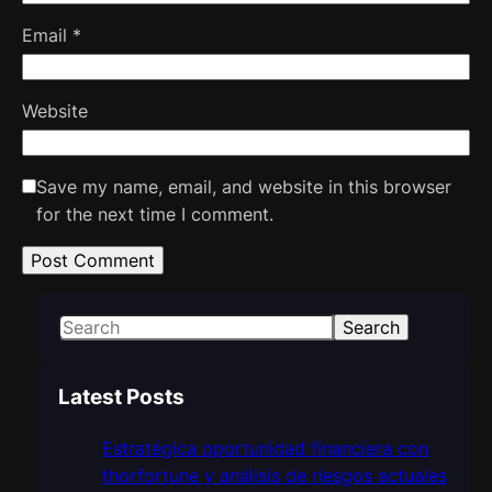
Email
*
Website
Save my name, email, and website in this browser
for the next time I comment.
S
Search
e
a
Latest Posts
r
c
Estratégica oportunidad financiera con
h
thorfortune y análisis de riesgos actuales