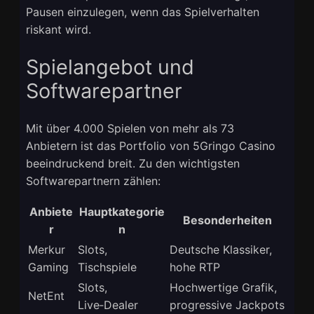
Pausen einzulegen, wenn das Spielverhalten
riskant wird.
Spielangebot und
Softwarepartner
Mit über 4.000 Spielen von mehr als 73
Anbietern ist das Portfolio von 5Gringo Casino
beeindruckend breit. Zu den wichtigsten
Softwarepartnern zählen:
Anbiete
Hauptkategorie
Besonderheiten
r
n
Merkur
Slots,
Deutsche Klassiker,
Gaming
Tischspiele
hohe RTP
Slots,
Hochwertige Grafik,
NetEnt
Live‑Dealer
progressive Jackpots