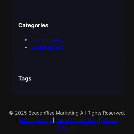
Categories
! Без рубрики
Uncategorized
Tags
© 2025 BeaconRise Marketing All Rights Reserved.
|
Privacy Policy
|
Terms Of Services
|
Privacy
Choices