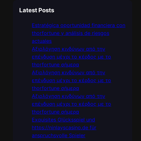
a
Latest Posts
r
c
Estratégica oportunidad financiera con
h
thorfortune y análisis de riesgos
actuales
Αξιολόγηση κινδύνων από την
επένδυση μέχρι το κέρδος με το
thorfortune σήμερα
Αξιολόγηση κινδύνων από την
επένδυση μέχρι το κέρδος με το
thorfortune σήμερα
Αξιολόγηση κινδύνων από την
επένδυση μέχρι το κέρδος με το
thorfortune σήμερα
Exquisites Glücksspiel und
https://ninlayscasino.de für
anspruchsvolle Spieler