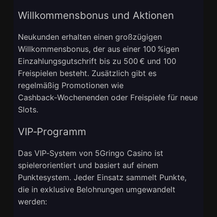
Willkommensbonus und Aktionen
Neukunden erhalten einen großzügigen
Willkommensbonus, der aus einer 100 %igen
Einzahlungsgutschrift bis zu 500 € und 100
Freispielen besteht. Zusätzlich gibt es
regelmäßig Promotionen wie
Cashback‑Wochenenden oder Freispiele für neue
Slots.
VIP‑Programm
Das VIP‑System von 5Gringo Casino ist
spielerorientiert und basiert auf einem
Punktesystem. Jeder Einsatz sammelt Punkte,
die in exklusive Belohnungen umgewandelt
werden: