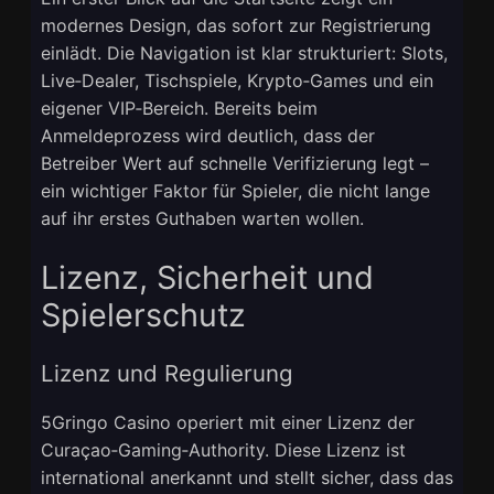
modernes Design, das sofort zur Registrierung
einlädt. Die Navigation ist klar strukturiert: Slots,
Live‑Dealer, Tischspiele, Krypto‑Games und ein
eigener VIP‑Bereich. Bereits beim
Anmeldeprozess wird deutlich, dass der
Betreiber Wert auf schnelle Verifizierung legt –
ein wichtiger Faktor für Spieler, die nicht lange
auf ihr erstes Guthaben warten wollen.
Lizenz, Sicherheit und
Spielerschutz
Lizenz und Regulierung
5Gringo Casino operiert mit einer Lizenz der
Curaçao‑Gaming‑Authority. Diese Lizenz ist
international anerkannt und stellt sicher, dass das