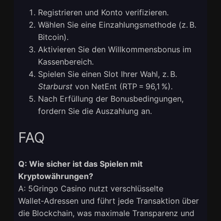
Registrieren und Konto verifizieren.
Wählen Sie eine Einzahlungsmethode (z. B.
Bitcoin).
Aktivieren Sie den Willkommensbonus im
Kassenbereich.
Spielen Sie einen Slot Ihrer Wahl, z. B.
Starburst
von NetEnt (RTP = 96,1 %).
Nach Erfüllung der Bonusbedingungen,
fordern Sie die Auszahlung an.
FAQ
Q: Wie sicher ist das Spielen mit
Kryptowährungen?
A: 5Gringo Casino nutzt verschlüsselte
Wallet‑Adressen und führt jede Transaktion über
die Blockchain, was maximale Transparenz und