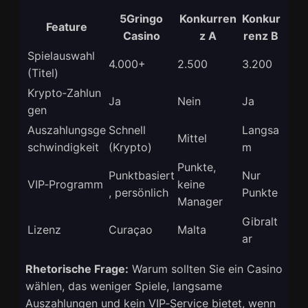
5Gringo
Konkurren
Konkur
Feature
Casino
z A
renz B
Spielauswahl
4.000+
2.500
3.200
(Titel)
Krypto‑Zahlun
Ja
Nein
Ja
gen
Auszahlungsge
Schnell
Langsa
Mittel
schwindigkeit
(Krypto)
m
Punkte,
Punktbasiert
Nur
VIP‑Programm
keine
, persönlich
Punkte
Manager
Gibralt
Lizenz
Curaçao
Malta
ar
Rhetorische Frage:
Warum sollten Sie ein Casino
wählen, das weniger Spiele, langsame
Auszahlungen und kein VIP‑Service bietet, wenn