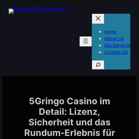
Skip
to
content
Home
About Us
Our Services
Contact Us
S
e
a
r
c
h
5Gringo Casino im
Detail: Lizenz,
Sicherheit und das
Rundum‑Erlebnis für