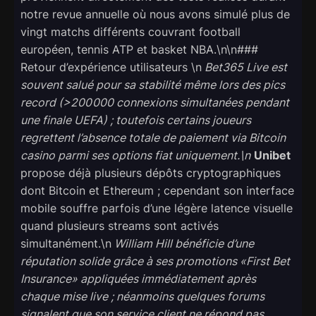
notre revue annuelle où nous avons simulé plus de
vingt matchs différents couvrant football
européen, tennis ATP et basket NBA.\n\n###
Retour d’expérience utilisateurs \n
Bet365 Live
est
souvent salué pour sa stabilité même lors des pics
record (>200 000 connexions simultanées pendant
une finale UEFA) ; toutefois certains joueurs
regrettent l’absence totale de paiement via Bitcoin
casino parmi ses options fiat uniquement.\n
Unibet
propose déjà plusieurs dépôts cryptographiques
dont Bitcoin et Ethereum ; cependant son interface
mobile souffre parfois d’une légère latence visuelle
quand plusieurs streams sont activés
simultanément.\n
William Hill
bénéficie d’une
réputation solide grâce à ses promotions «​First Bet
Insurance​» appliquées immédiatement après
chaque mise live ; néanmoins quelques forums
signalent que son service client ne répond pas