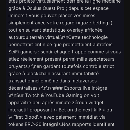
êtes projeté virtuellement derrière la ligne médiane
grâce à Oculus Quest Pro ; depuis cet espace
immersif vous pouvez placer vos mises
simplement avec votre regard («gaze betting»)
tout en suivant statistique overlay affichée
autourdu terrain virtuel.\r\nCette technologie
permettrait enfin ce que promettaient autrefois
SciFi gamers : sentir chaque frappe comme si vous
étiez réellement présent parmi mille spectateurs
bruyants,\r\nen gardant toutefois contrôle strict
grâce à blockchain assurant immutabilité
transactionnelle même dans métaverses
décentralisés.\r\n\r\n### Esports live intégré
\r\nSur Twitch & YouTube Gaming on voit
apparaître peu après minute zéroun widget
interactif proposant \« Bet on the next kill\ » ou
\« First Blood\ » avec paiement immédiat via
tokens ERC‑20 intégrés.Nos rapports identifient