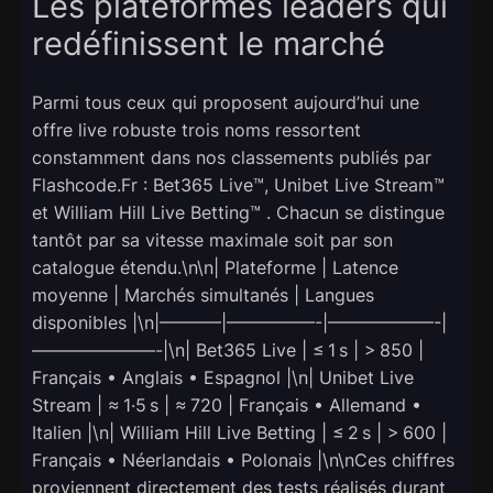
Les plateformes leaders qui
redéfinissent le marché
Parmi tous ceux qui proposent aujourd’hui une
offre live robuste trois noms ressortent
constamment dans nos classements publiés par
Flashcode.Fr : Bet365 Live™, Unibet Live Stream™
et William Hill Live Betting™ . Chacun se distingue
tantôt par sa vitesse maximale soit par son
catalogue étendu.\n\n| Plateforme | Latence
moyenne | Marchés simultanés | Langues
disponibles |\n|———–|—————-|——————-|
———————-|\n| Bet365 Live | ≤ 1 s | > 850 |
Français • Anglais • Espagnol |\n| Unibet Live
Stream | ≈ 1·5 s | ≈ 720 | Français • Allemand •
Italien |\n| William Hill Live Betting | ≤ 2 s | > 600 |
Français • Néerlandais • Polonais |\n\nCes chiffres
proviennent directement des tests réalisés durant