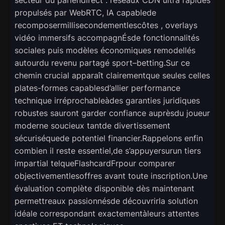
propulsés par WebRTC, IA capablede
recomposermillisecondementlescôtes , overlays
vidéo immersifs accompagnÉsde fonctionnalités
sociales puis modèles économiques remodellés
autourdu revenu partagé sport–betting.Sur ce
chemin crucial apparaît clairementque seules celles
plates-formes capablesd’allier performance
technique irréprochableàdes garanties juridiques
robustes sauront garder confiance auprèsdu joueur
moderne soucieux tantde divertissement
sécuriséquede potentiel financier.Rappelons enfin
combien il reste essentiel,de s’appuyersurun tiers
impartial telqueFlashcardFrpour comparer
objectivementlesoffres avant toute inscription.Une
évaluation complète disponible dès maintenant
permettreaux passionnésde découvrirla solution
idéale correspondant exactementàleurs attentes