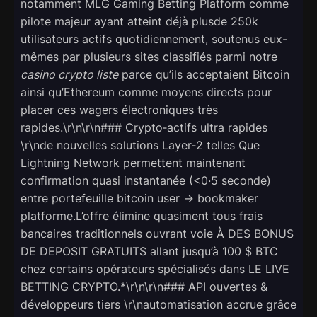
notamment MLG Gaming Betting Platform comme
pilote majeur ayant atteint déjà plusde 250k
utilisateurs actifs quotidiennement, soutenus eux-
mêmes par plusieurs sites classifiés parmi notre
casino crypto liste
parce qu’ils acceptaient Bitcoin
ainsi qu’Ethereum comme moyens directs pour
placer ces wagers électroniques très
rapides.\r\n\r\n### Crypto‑actifs ultra rapides
\r\nde nouvelles solutions Layer‑2 telles Que
Lightning Network permettent maintenant
confirmation quasi instantanée (<0·5 seconde)
entre portefeuille bitcoin user → bookmaker
platforme.L’offre élimine quasiment tous frais
bancaires traditionnels ouvrant voie À DES BONUS
DE DEPOSIT GRATUITS allant jusqu’à 100 $ BTC
chez certains opérateurs spécialisés dans LE LIVE
BETTING CRYPTO.*\r\n\r\n### API ouvertes &
développeurs tiers \r\nautomatisation accrue grâce