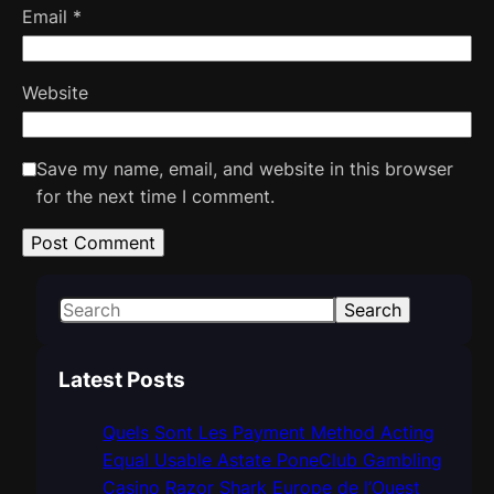
Email
*
Website
Save my name, email, and website in this browser
for the next time I comment.
S
Search
e
a
Latest Posts
r
c
Quels Sont Les Payment Method Acting
h
Equal Usable Astate PoneClub Gambling
Casino Razor Shark Europe de l’Ouest