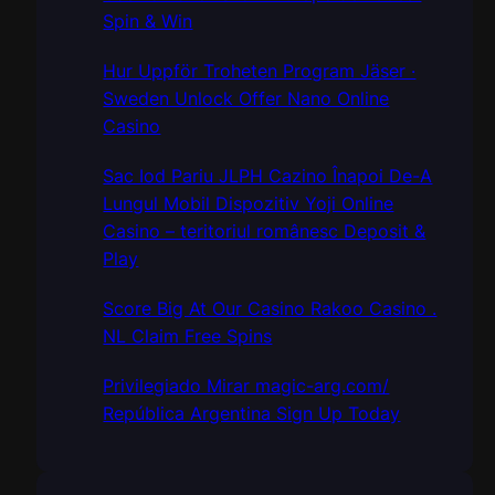
Spin & Win
Hur Uppför Troheten Program Jäser ·
Sweden Unlock Offer Nano Online
Casino
Sac Iod Pariu JLPH Cazino Înapoi De-A
Lungul Mobil Dispozitiv Yoji Online
Casino – teritoriul românesc Deposit &
Play
Score Big At Our Casino Rakoo Casino .
NL Claim Free Spins
Privilegiado Mirar magic-arg.com/
República Argentina Sign Up Today