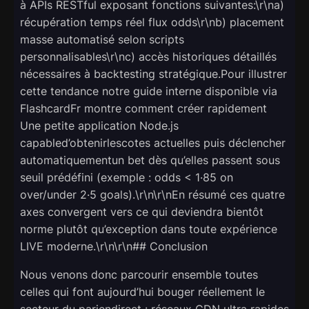
à APIs RESTful exposant fonctions suivantes:\r\na)
récupération temps réel flux odds\r\nb) placement
masse automatisé selon scripts
personnalisables\r\nc) accès historiques détaillés
nécessaires à backtesting stratégique.Pour illustrer
cette tendance notre guide interne disponible via
FlashcardFr montre comment créer rapidement
Une petite application Node.js
capabled’obtenirlescotes actuelles puis déclencher
automatiquementun bet dès qu’elles passent sous
seuil prédéfini (exemple : odds < 1·85 on
over/under 2·5 goals).\r\n\r\nEn résumé ces quatre
axes convergent vers ce qui deviendra bientôt
norme plutôt qu’exception dans toute expérience
LIVE moderne.\r\n\r\n## Conclusion
Nous venons donc parcourir ensemble toutes
celles qui font aujourd’hui bouger réellement le
secteur du pari­en­direct : réseaux CDN ultra rapides