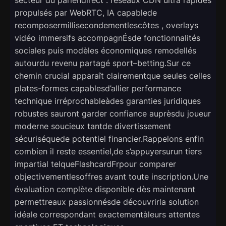
propulsés par WebRTC, IA capablede
recomposermillisecondementlescôtes , overlays
vidéo immersifs accompagnÉsde fonctionnalités
sociales puis modèles économiques remodellés
autourdu revenu partagé sport–betting.Sur ce
chemin crucial apparaît clairementque seules celles
plates-formes capablesd’allier performance
technique irréprochableàdes garanties juridiques
robustes sauront garder confiance auprèsdu joueur
moderne soucieux tantde divertissement
sécuriséquede potentiel financier.Rappelons enfin
combien il reste essentiel,de s’appuyersurun tiers
impartial telqueFlashcardFrpour comparer
objectivementlesoffres avant toute inscription.Une
évaluation complète disponible dès maintenant
permettreaux passionnésde découvrirla solution
idéale correspondant exactementàleurs attentes