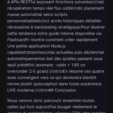
à APIs RESTful exposant fonctions suivantes:\r\na)
récupération temps réel flux odds\r\nb) placement
masse automatisé selon scripts
personnalisables\r\nc) accès historiques détaillés
nécessaires à backtesting stratégique.Pour illustrer
cette tendance notre guide interne disponible via
FlashcardFr montre comment créer rapidement
Une petite application Node.js
capabled’obtenirlescotes actuelles puis déclencher
automatiquementun bet dès qu’elles passent sous
seuil prédéfini (exemple : odds < 1·85 on
over/under 2·5 goals).\r\n\r\nEn résumé ces quatre
axes convergent vers ce qui deviendra bientôt
norme plutôt qu’exception dans toute expérience
LIVE moderne.\r\n\r\n## Conclusion
Nous venons donc parcourir ensemble toutes
celles qui font aujourd’hui bouger réellement le
secteur du pari­en­direct : réseaux CDN ultra rapides