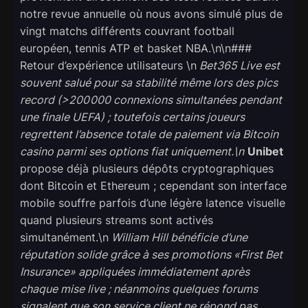
notre revue annuelle où nous avons simulé plus de
vingt matchs différents couvrant football
européen, tennis ATP et basket NBA.\n\n###
Retour d’expérience utilisateurs \n
Bet365 Live
est
souvent salué pour sa stabilité même lors des pics
record (>200 000 connexions simultanées pendant
une finale UEFA) ; toutefois certains joueurs
regrettent l’absence totale de paiement via Bitcoin
casino parmi ses options fiat uniquement.\n
Unibet
propose déjà plusieurs dépôts cryptographiques
dont Bitcoin et Ethereum ; cependant son interface
mobile souffre parfois d’une légère latence visuelle
quand plusieurs streams sont activés
simultanément.\n
William Hill
bénéficie d’une
réputation solide grâce à ses promotions «​First Bet
Insurance​» appliquées immédiatement après
chaque mise live ; néanmoins quelques forums
signalent que son service client ne répond pas