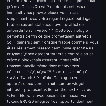
êtes projeté virtuellement derrière la ligne médiane
grâce à Oculus Quest Pro ; depuis cet espace
immersif vous pouvez placer vos mises
simplement avec votre regard («gaze betting»)
tout en suivant statistique overlay affichée
autourdu terrain virtuel.\r\nCette technologie
permettrait enfin ce que promettaient autrefois
SciFi gamers : sentir chaque frappe comme si vous
étiez réellement présent parmi mille spectateurs
bruyants,\r\nen gardant toutefois contrôle strict
grâce à blockchain assurant immutabilité
transactionnelle même dans métaverses
décentralisés.\r\n\r\n### Esports live intégré
\r\nSur Twitch & YouTube Gaming on voit
apparaître peu après minute zéroun widget
interactif proposant \« Bet on the next kill\ » ou
\« First Blood\ » avec paiement immédiat via
tokens ERC‑20 intégrés.Nos rapports identifient