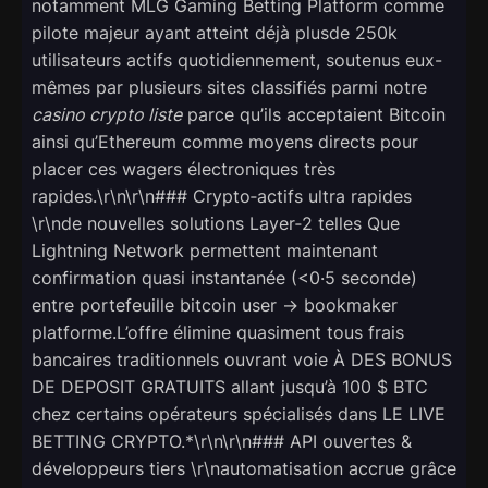
notamment MLG Gaming Betting Platform comme
pilote majeur ayant atteint déjà plusde 250k
utilisateurs actifs quotidiennement, soutenus eux-
mêmes par plusieurs sites classifiés parmi notre
casino crypto liste
parce qu’ils acceptaient Bitcoin
ainsi qu’Ethereum comme moyens directs pour
placer ces wagers électroniques très
rapides.\r\n\r\n### Crypto‑actifs ultra rapides
\r\nde nouvelles solutions Layer‑2 telles Que
Lightning Network permettent maintenant
confirmation quasi instantanée (<0·5 seconde)
entre portefeuille bitcoin user → bookmaker
platforme.L’offre élimine quasiment tous frais
bancaires traditionnels ouvrant voie À DES BONUS
DE DEPOSIT GRATUITS allant jusqu’à 100 $ BTC
chez certains opérateurs spécialisés dans LE LIVE
BETTING CRYPTO.*\r\n\r\n### API ouvertes &
développeurs tiers \r\nautomatisation accrue grâce