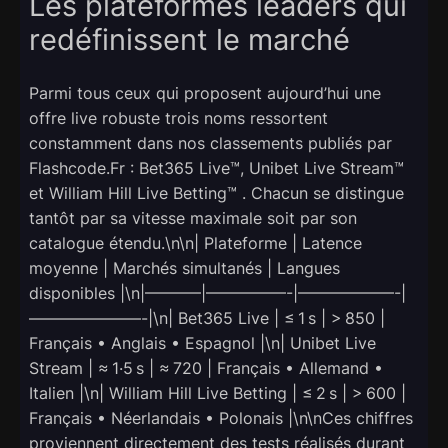
Les plateformes leaders qui
redéfinissent le marché
Parmi tous ceux qui proposent aujourd’hui une
offre live robuste trois noms ressortent
constamment dans nos classements publiés par
Flashcode.Fr : Bet365 Live™, Unibet Live Stream™
et William Hill Live Betting™ . Chacun se distingue
tantôt par sa vitesse maximale soit par son
catalogue étendu.\n\n| Plateforme | Latence
moyenne | Marchés simultanés | Langues
disponibles |\n|———–|—————-|——————-|
———————-|\n| Bet365 Live | ≤ 1 s | > 850 |
Français • Anglais • Espagnol |\n| Unibet Live
Stream | ≈ 1·5 s | ≈ 720 | Français • Allemand •
Italien |\n| William Hill Live Betting | ≤ 2 s | > 600 |
Français • Néerlandais • Polonais |\n\nCes chiffres
proviennent directement des tests réalisés durant