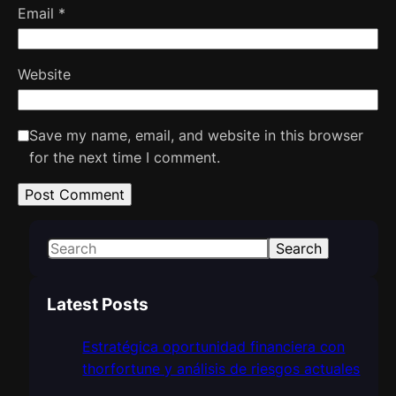
Email
*
Website
Save my name, email, and website in this browser
for the next time I comment.
S
Search
e
a
Latest Posts
r
c
Estratégica oportunidad financiera con
h
thorfortune y análisis de riesgos actuales