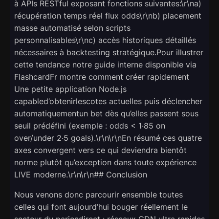
à APIs RESTful exposant fonctions suivantes:\r\na)
récupération temps réel flux odds\r\nb) placement
masse automatisé selon scripts
personnalisables\r\nc) accès historiques détaillés
nécessaires à backtesting stratégique.Pour illustrer
cette tendance notre guide interne disponible via
FlashcardFr montre comment créer rapidement
Une petite application Node.js
capabled’obtenirlescotes actuelles puis déclencher
automatiquementun bet dès qu’elles passent sous
seuil prédéfini (exemple : odds < 1·85 on
over/under 2·5 goals).\r\n\r\nEn résumé ces quatre
axes convergent vers ce qui deviendra bientôt
norme plutôt qu’exception dans toute expérience
LIVE moderne.\r\n\r\n## Conclusion
Nous venons donc parcourir ensemble toutes
celles qui font aujourd’hui bouger réellement le
secteur du pari­en­direct : réseaux CDN ultra rapides