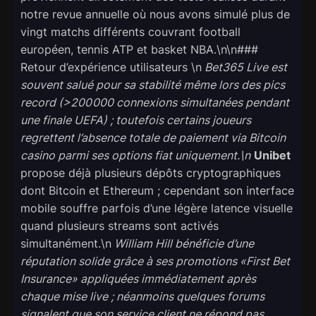
notre revue annuelle où nous avons simulé plus de
vingt matchs différents couvrant football
européen, tennis ATP et basket NBA.\n\n###
Retour d’expérience utilisateurs \n
Bet365 Live
est
souvent salué pour sa stabilité même lors des pics
record (>200 000 connexions simultanées pendant
une finale UEFA) ; toutefois certains joueurs
regrettent l’absence totale de paiement via Bitcoin
casino parmi ses options fiat uniquement.\n
Unibet
propose déjà plusieurs dépôts cryptographiques
dont Bitcoin et Ethereum ; cependant son interface
mobile souffre parfois d’une légère latence visuelle
quand plusieurs streams sont activés
simultanément.\n
William Hill
bénéficie d’une
réputation solide grâce à ses promotions «​First Bet
Insurance​» appliquées immédiatement après
chaque mise live ; néanmoins quelques forums
signalent que son service client ne répond pas