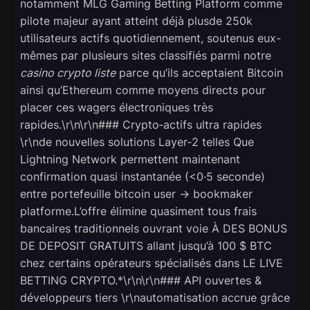
notamment MLG Gaming Betting Platform comme
pilote majeur ayant atteint déjà plusde 250k
utilisateurs actifs quotidiennement, soutenus eux-
mêmes par plusieurs sites classifiés parmi notre
casino crypto liste
parce qu’ils acceptaient Bitcoin
ainsi qu’Ethereum comme moyens directs pour
placer ces wagers électroniques très
rapides.\r\n\r\n### Crypto‑actifs ultra rapides
\r\nde nouvelles solutions Layer‑2 telles Que
Lightning Network permettent maintenant
confirmation quasi instantanée (<0·5 seconde)
entre portefeuille bitcoin user → bookmaker
platforme.L’offre élimine quasiment tous frais
bancaires traditionnels ouvrant voie À DES BONUS
DE DEPOSIT GRATUITS allant jusqu’à 100 $ BTC
chez certains opérateurs spécialisés dans LE LIVE
BETTING CRYPTO.*\r\n\r\n### API ouvertes &
développeurs tiers \r\nautomatisation accrue grâce