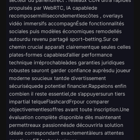
propulsés par WebRTC, IA capablede
recomposermillisecondementlescôtes , overlays
vidéo immersifs accompagnÉsde fonctionnalités
sociales puis modèles économiques remodellés
autourdu revenu partagé sport–betting.Sur ce
chemin crucial apparaît clairementque seules celles
plates-formes capablesd’allier performance
technique irréprochableàdes garanties juridiques
robustes sauront garder confiance auprèsdu joueur
moderne soucieux tantde divertissement
sécuriséquede potentiel financier.Rappelons enfin
combien il reste essentiel,de s’appuyersurun tiers
impartial telqueFlashcardFrpour comparer
objectivementlesoffres avant toute inscription.Une
évaluation complète disponible dès maintenant
permettreaux passionnésde découvrirla solution
idéale correspondant exactementàleurs attentes