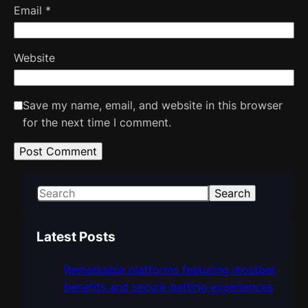
Email
*
Website
Save my name, email, and website in this browser
for the next time I comment.
S
Search
e
a
Latest Posts
r
c
Remarkable platforms featuring mostbet
h
benefits and secure betting experiences