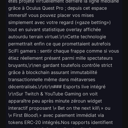
êtes projeté virtuellement derrière la ligne médiane
grâce à Oculus Quest Pro ; depuis cet espace
immersif vous pouvez placer vos mises
simplement avec votre regard («gaze betting»)
tout en suivant statistique overlay affichée
autourdu terrain virtuel.\r\nCette technologie
permettrait enfin ce que promettaient autrefois
SciFi gamers : sentir chaque frappe comme si vous
étiez réellement présent parmi mille spectateurs
bruyants,\r\nen gardant toutefois contrôle strict
grâce à blockchain assurant immutabilité
transactionnelle même dans métaverses
décentralisés.\r\n\r\n### Esports live intégré
\r\nSur Twitch & YouTube Gaming on voit
apparaître peu après minute zéroun widget
interactif proposant \« Bet on the next kill\ » ou
\« First Blood\ » avec paiement immédiat via
tokens ERC‑20 intégrés.Nos rapports identifient