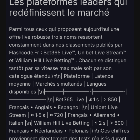
Les plateformes leaders qui
redéfinissent le marché
Parmi tous ceux qui proposent aujourd’hui une
offre live robuste trois noms ressortent
constamment dans nos classements publiés par
Flashcode.Fr : Bet365 Live™, Unibet Live Stream™
et William Hill Live Betting™ . Chacun se distingue
tantôt par sa vitesse maximale soit par son
catalogue étendu.\n\n| Plateforme | Latence
moyenne | Marchés simultanés | Langues
disponibles |\n|———–|—————-|——————-|
———————-|\n| Bet365 Live | ≤ 1 s | > 850 |
Français • Anglais • Espagnol |\n| Unibet Live
Stream | ≈ 1·5 s | ≈ 720 | Français • Allemand •
Italien |\n| William Hill Live Betting | ≤ 2 s | > 600 |
Français • Néerlandais • Polonais |\n\nCes chiffres
proviennent directement des tests réalisés durant