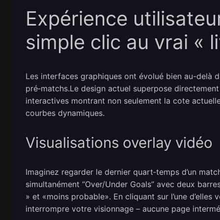
Expérience utilisateu
simple clic au vrai « 
Les interfaces graphiques ont évolué bien au-delà d
pré‑matchs.Le design actuel superpose directement s
interactives montrant non seulement la cote actuell
courbes dynamiques.
Visualisations overlay vidéo
Imaginez regarder le dernier quart‑temps d’un match 
simultanément “Over/Under Goals” avec deux barres 
» et «​moins probable​». En cliquant sur l’une d’elle
interrompre votre visionnage – aucune page interméd