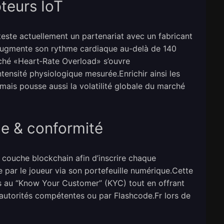
teurs IoT
este actuellement un partenariat avec un fabricant
 augmente son rythme cardiaque au-delà de 140
hé «​Heart‑Rate Overload​» s’ouvre
tensité physiologique mesurée.Enrichir ainsi les
ais pousse aussi la volatilité globale du marché
ce & conformité
 couche blockchain afin d’inscrire chaque
e par le joueur via son portefeuille numérique.Cette
s au “Know Your Customer” (KYC) tout en offrant
s autorités compétentes ou par Flashcode.Fr lors de