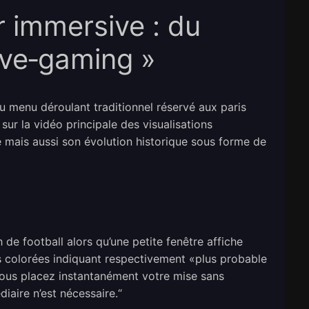
r immersive : du
live‑gaming »
u menu déroulant traditionnel réservé aux paris
ur la vidéo principale des visualisations
e mais aussi son évolution historique sous forme de
de football alors qu’une petite fenêtre affiche
colorées indiquant respectivement «​plus probable​
s vous placez instantanément votre mise sans
iaire n’est nécessaire.“