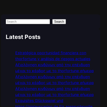
S
Search
e
a
Latest Posts
r
c
h
Estratégica oportunidad financiera con
thorfortune y análisis de riesgos actuales
Αξιολόγηση κινδύνων από την επένδυση
μέχρι το κέρδος με το thorfortune σήμερα
Αξιολόγηση κινδύνων από την επένδυση
μέχρι το κέρδος με το thorfortune σήμερα
Αξιολόγηση κινδύνων από την επένδυση
μέχρι το κέρδος με το thorfortune σήμερα
Exquisites Glücksspiel und
https://ninlayscasino.de für anspruchsvolle