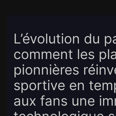
L’évolution du pa
comment les pl
pionnières réinv
sportive en temp
aux fans une i