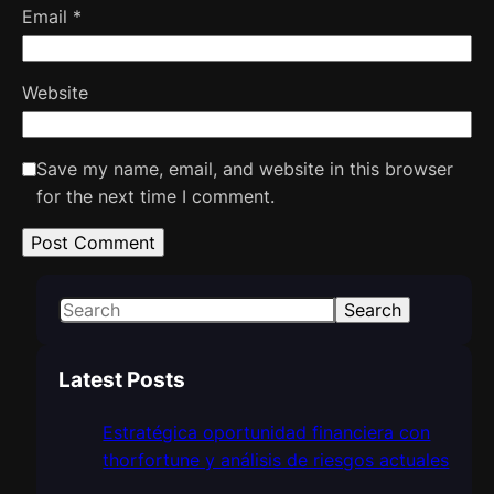
Email
*
Website
Save my name, email, and website in this browser
for the next time I comment.
S
Search
e
a
Latest Posts
r
c
Estratégica oportunidad financiera con
h
thorfortune y análisis de riesgos actuales