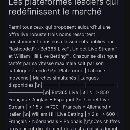
Les plateformes leaders qui
redéfinissent le marché
Parmi tous ceux qui proposent aujourd’hui une
offre live robuste trois noms ressortent
constamment dans nos classements publiés par
Flashcode.Fr : Bet365 Live™, Unibet Live Stream™
et William Hill Live Betting™ . Chacun se distingue
tantôt par sa vitesse maximale soit par son
catalogue étendu.\n\n| Plateforme | Latence
moyenne | Marchés simultanés | Langues
disponibles |\n|———–|—————-|——————-|
———————-|\n| Bet365 Live | ≤ 1 s | > 850 |
Français • Anglais • Espagnol |\n| Unibet Live
Stream | ≈ 1·5 s | ≈ 720 | Français • Allemand •
Italien |\n| William Hill Live Betting | ≤ 2 s | > 600 |
Français • Néerlandais • Polonais |\n\nCes chiffres
proviennent directement des tests réalisés durant