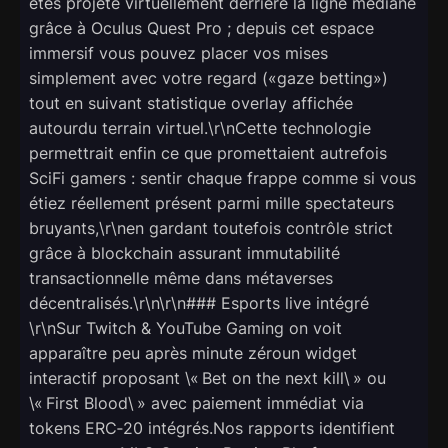
êtes projeté virtuellement derrière la ligne médiane
grâce à Oculus Quest Pro ; depuis cet espace
immersif vous pouvez placer vos mises
simplement avec votre regard («gaze betting»)
tout en suivant statistique overlay affichée
autourdu terrain virtuel.\r\nCette technologie
permettrait enfin ce que promettaient autrefois
SciFi gamers : sentir chaque frappe comme si vous
étiez réellement présent parmi mille spectateurs
bruyants,\r\nen gardant toutefois contrôle strict
grâce à blockchain assurant immutabilité
transactionnelle même dans métaverses
décentralisés.\r\n\r\n### Esports live intégré
\r\nSur Twitch & YouTube Gaming on voit
apparaître peu après minute zéroun widget
interactif proposant \« Bet on the next kill\ » ou
\« First Blood\ » avec paiement immédiat via
tokens ERC‑20 intégrés.Nos rapports identifient