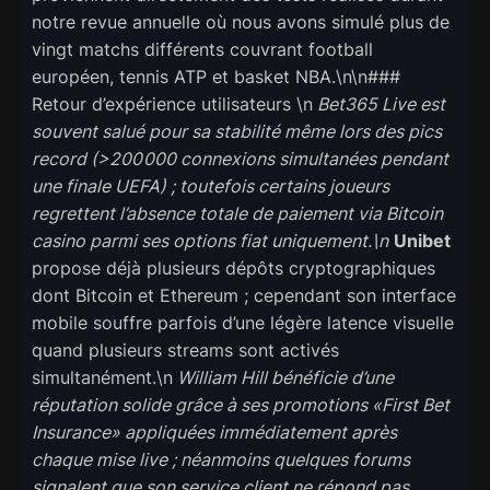
notre revue annuelle où nous avons simulé plus de
vingt matchs différents couvrant football
européen, tennis ATP et basket NBA.\n\n###
Retour d’expérience utilisateurs \n
Bet365 Live
est
souvent salué pour sa stabilité même lors des pics
record (>200 000 connexions simultanées pendant
une finale UEFA) ; toutefois certains joueurs
regrettent l’absence totale de paiement via Bitcoin
casino parmi ses options fiat uniquement.\n
Unibet
propose déjà plusieurs dépôts cryptographiques
dont Bitcoin et Ethereum ; cependant son interface
mobile souffre parfois d’une légère latence visuelle
quand plusieurs streams sont activés
simultanément.\n
William Hill
bénéficie d’une
réputation solide grâce à ses promotions «​First Bet
Insurance​» appliquées immédiatement après
chaque mise live ; néanmoins quelques forums
signalent que son service client ne répond pas