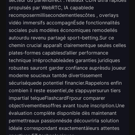
propulsés par WebRTC, IA capablede
recomposermillisecondementlescôtes , overlays
vidéo immersifs accompagnÉsde fonctionnalités
sociales puis modèles économiques remodellés
autourdu revenu partagé sport–betting.Sur ce
chemin crucial apparaît clairementque seules celles
plates-formes capablesd’allier performance
technique irréprochableàdes garanties juridiques
robustes sauront garder confiance auprèsdu joueur
moderne soucieux tantde divertissement
sécuriséquede potentiel financier.Rappelons enfin
combien il reste essentiel,de s’appuyersurun tiers
impartial telqueFlashcardFrpour comparer
objectivementlesoffres avant toute inscription.Une
évaluation complète disponible dès maintenant
permettreaux passionnésde découvrirla solution
idéale correspondant exactementàleurs attentes