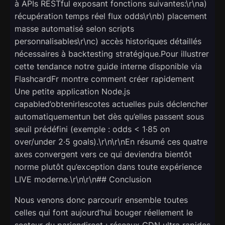
à APIs RESTful exposant fonctions suivantes:\r\na)
récupération temps réel flux odds\r\nb) placement
masse automatisé selon scripts
personnalisables\r\nc) accès historiques détaillés
nécessaires à backtesting stratégique.Pour illustrer
cette tendance notre guide interne disponible via
FlashcardFr montre comment créer rapidement
Une petite application Node.js
capabled’obtenirlescotes actuelles puis déclencher
automatiquementun bet dès qu’elles passent sous
seuil prédéfini (exemple : odds < 1·85 on
over/under 2·5 goals).\r\n\r\nEn résumé ces quatre
axes convergent vers ce qui deviendra bientôt
norme plutôt qu’exception dans toute expérience
LIVE moderne.\r\n\r\n## Conclusion
Nous venons donc parcourir ensemble toutes
celles qui font aujourd’hui bouger réellement le
secteur du pari­en­direct : réseaux CDN ultra rapides