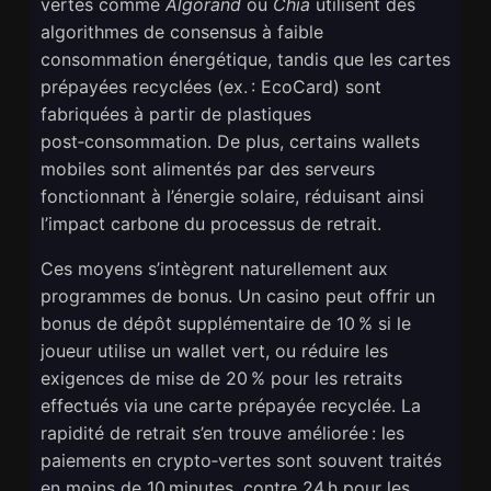
vertes comme
Algorand
ou
Chia
utilisent des
algorithmes de consensus à faible
consommation énergétique, tandis que les cartes
prépayées recyclées (ex. : EcoCard) sont
fabriquées à partir de plastiques
post‑consommation. De plus, certains wallets
mobiles sont alimentés par des serveurs
fonctionnant à l’énergie solaire, réduisant ainsi
l’impact carbone du processus de retrait.
Ces moyens s’intègrent naturellement aux
programmes de bonus. Un casino peut offrir un
bonus de dépôt supplémentaire de 10 % si le
joueur utilise un wallet vert, ou réduire les
exigences de mise de 20 % pour les retraits
effectués via une carte prépayée recyclée. La
rapidité de retrait s’en trouve améliorée : les
paiements en crypto‑vertes sont souvent traités
en moins de 10 minutes, contre 24 h pour les