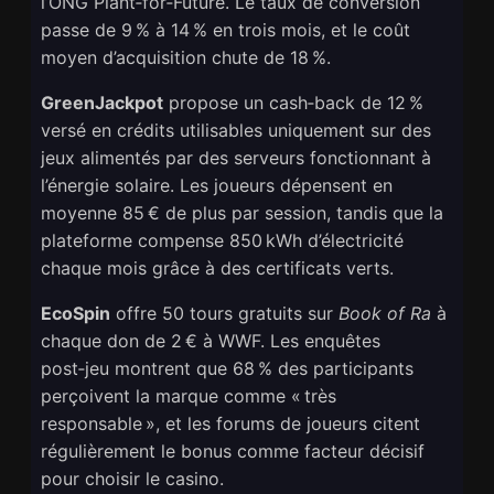
l’ONG Plant‑for‑Future. Le taux de conversion
passe de 9 % à 14 % en trois mois, et le coût
moyen d’acquisition chute de 18 %.
GreenJackpot
propose un cash‑back de 12 %
versé en crédits utilisables uniquement sur des
jeux alimentés par des serveurs fonctionnant à
l’énergie solaire. Les joueurs dépensent en
moyenne 85 € de plus par session, tandis que la
plateforme compense 850 kWh d’électricité
chaque mois grâce à des certificats verts.
EcoSpin
offre 50 tours gratuits sur
Book of Ra
à
chaque don de 2 € à WWF. Les enquêtes
post‑jeu montrent que 68 % des participants
perçoivent la marque comme « très
responsable », et les forums de joueurs citent
régulièrement le bonus comme facteur décisif
pour choisir le casino.