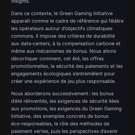
insights.
Dans ce contexte, le Green Gaming Initiative
apparaît comme le cadre de référence qui fédère
les opérateurs autour d’objectifs climatiques
communs. Il impose des critères de durabilité
aux data‑centers, à la compensation carbone et
même aux mécanismes de bonus. Nous allons
décortiquer comment, cet été, les offres
promotionnelles, la sécurité des paiements et les
engagements écologiques s’entremêlent pour
créer une expérience de jeu plus responsable.
Nous aborderons successivement : les bonus
d’été réinventés, les exigences de sécurité liées
aux promotions, les exigences du Green Gaming
Initiative, des exemples concrets de bonus
éco‑responsables, le rôle des méthodes de
paiement vertes, puis les perspectives d’avenir