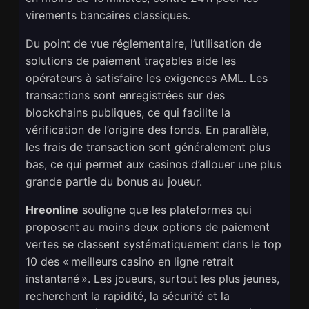
virements bancaires classiques.
Du point de vue réglementaire, l’utilisation de
solutions de paiement traçables aide les
opérateurs à satisfaire les exigences AML. Les
transactions sont enregistrées sur des
blockchains publiques, ce qui facilite la
vérification de l’origine des fonds. En parallèle,
les frais de transaction sont généralement plus
bas, ce qui permet aux casinos d’allouer une plus
grande partie du bonus au joueur.
Hreonline
souligne que les plateformes qui
proposent au moins deux options de paiement
vertes se classent systématiquement dans le top
10 des « meilleurs casino en ligne retrait
instantané ». Les joueurs, surtout les plus jeunes,
recherchent la rapidité, la sécurité et la