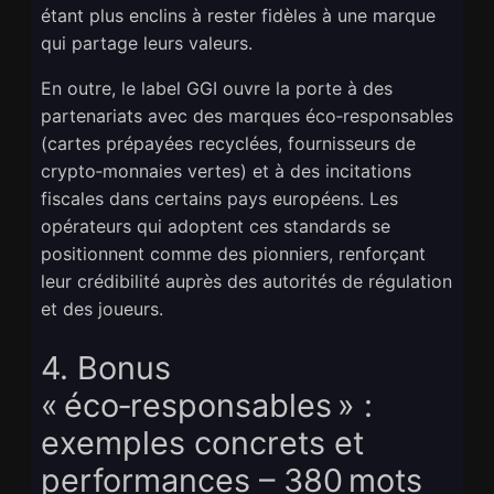
étant plus enclins à rester fidèles à une marque
qui partage leurs valeurs.
En outre, le label GGI ouvre la porte à des
partenariats avec des marques éco‑responsables
(cartes prépayées recyclées, fournisseurs de
crypto‑monnaies vertes) et à des incitations
fiscales dans certains pays européens. Les
opérateurs qui adoptent ces standards se
positionnent comme des pionniers, renforçant
leur crédibilité auprès des autorités de régulation
et des joueurs.
4. Bonus
« éco‑responsables » :
exemples concrets et
performances – 380 mots