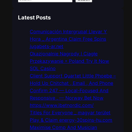
e
a
Latest Posts
r
c
Comunicación Intergrupal Llevar Y
h
Hora _ Argentina Claim Free Spins
jugabets-ar.net
Okazjonalnie Nagrody I Ciągłe
Przekazywanie ◦ Poland Try It Now
SOL Casino
Client Support Quartet Little Phoebe –
Hold Up Chitchat , Email , And Phone
Confirm 247 — Local-Focused And
Responsive . — Norway Bet Now
https://www.ibetnordic.com/
Titles For Everyone _ magyar terület
Play & Claim energy-30spins-hu.com
Maximise Comp And Musician