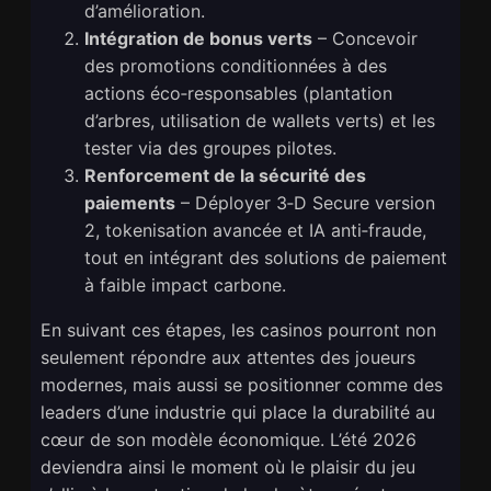
d’amélioration.
Intégration de bonus verts
– Concevoir
des promotions conditionnées à des
actions éco‑responsables (plantation
d’arbres, utilisation de wallets verts) et les
tester via des groupes pilotes.
Renforcement de la sécurité des
paiements
– Déployer 3‑D Secure version
2, tokenisation avancée et IA anti‑fraude,
tout en intégrant des solutions de paiement
à faible impact carbone.
En suivant ces étapes, les casinos pourront non
seulement répondre aux attentes des joueurs
modernes, mais aussi se positionner comme des
leaders d’une industrie qui place la durabilité au
cœur de son modèle économique. L’été 2026
deviendra ainsi le moment où le plaisir du jeu