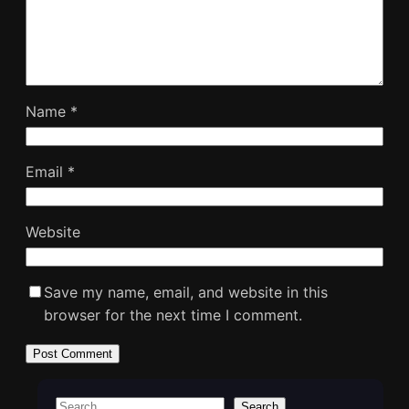
Name
*
Email
*
Website
Save my name, email, and website in this
browser for the next time I comment.
S
Search