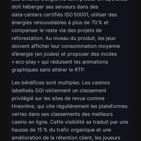
doit héberger ses serveurs dans des
data‑centers certifiés ISO 50001, utiliser des
énergies renouvelables à plus de 70 % et
compenser le reste via des projets de
reforestation. Au niveau du produit, les jeux
doivent afficher leur consommation moyenne
d’énergie (en joules) et proposer des modes
« eco‑play » qui réduisent les animations
graphiques sans altérer le RTP.
Les bénéfices sont multiples. Les casinos
labellisés GGI obtiennent un classement
privilégié sur les sites de revue comme
Hreonline, qui cite régulièrement les plateformes
vertes dans ses classements des meilleurs
casino en ligne. Cette visibilité se traduit par une
hausse de 15 % du trafic organique et une
amélioration de la rétention client, les joueurs