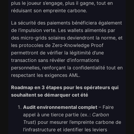
plus le joueur s’engage, plus il gagne, tout en
réduisant son empreinte carbone.
La sécurité des paiements bénéficiera également
de l’impulsion verte. Les wallets alimentés par
des micro‑grids solaires deviendront la norme, et
les protocoles de Zero‑Knowledge Proof
permettront de vérifier la légitimité d’une
transaction sans révéler d’informations
personnelles, renforçant la confidentialité tout en
respectant les exigences AML.
Roadmap en 3 étapes pour les opérateurs qui
souhaitent se démarquer cet été
Audit environnemental complet
– Faire
appel à une tierce partie (ex. :
Carbon
Trust
) pour mesurer l’empreinte carbone de
l’infrastructure et identifier les leviers