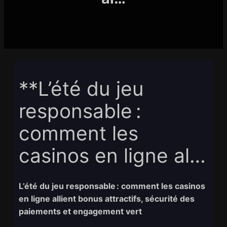
**L’été du jeu
responsable :
comment les
casinos en ligne al…
L’été du jeu responsable : comment les casinos
en ligne allient bonus attractifs, sécurité des
paiements et engagement vert