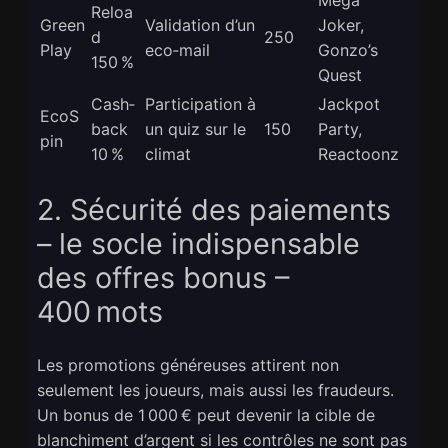
Reloa
Green
Validation d’un
Joker,
d
250
Play
eco‑mail
Gonzo’s
150 %
Quest
Cash‑
Participation à
Jackpot
EcoS
back
un quiz sur le
150
Party,
pin
10 %
climat
Reactoonz
2. Sécurité des paiements
– le socle indispensable
des offres bonus –
400 mots
Les promotions généreuses attirent non
seulement les joueurs, mais aussi les fraudeurs.
Un bonus de 1 000 € peut devenir la cible de
blanchiment d’argent si les contrôles ne sont pas