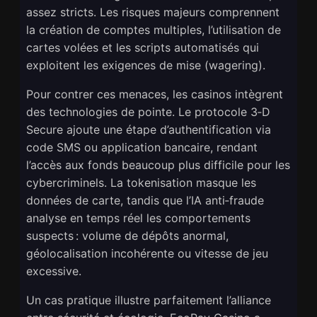
assez stricts. Les risques majeurs comprennent
la création de comptes multiples, l’utilisation de
cartes volées et les scripts automatisés qui
exploitent les exigences de mise (wagering).
Pour contrer ces menaces, les casinos intègrent
des technologies de pointe. Le protocole 3‑D
Secure ajoute une étape d’authentification via
code SMS ou application bancaire, rendant
l’accès aux fonds beaucoup plus difficile pour les
cybercriminels. La tokenisation masque les
données de carte, tandis que l’IA anti‑fraude
analyse en temps réel les comportements
suspects : volume de dépôts anormal,
géolocalisation incohérente ou vitesse de jeu
excessive.
Un cas pratique illustre parfaitement l’alliance