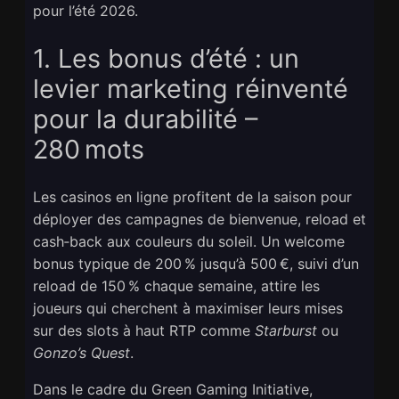
pour l’été 2026.
1. Les bonus d’été : un
levier marketing réinventé
pour la durabilité –
280 mots
Les casinos en ligne profitent de la saison pour
déployer des campagnes de bienvenue, reload et
cash‑back aux couleurs du soleil. Un welcome
bonus typique de 200 % jusqu’à 500 €, suivi d’un
reload de 150 % chaque semaine, attire les
joueurs qui cherchent à maximiser leurs mises
sur des slots à haut RTP comme
Starburst
ou
Gonzo’s Quest
.
Dans le cadre du Green Gaming Initiative,