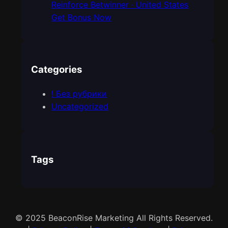
Reinforce Betwinner · United States
Get Bonus Now
Categories
! Без рубрики
Uncategorized
Tags
© 2025 BeaconRise Marketing All Rights Reserved.