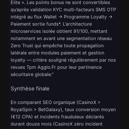
Elite ». Les points bonus ne sont convertibles
qu’après validation KYC multi-facteurs SMS OTP
intégré au flux Wallet → Programme Loyalty →
Paiement sortie funds*. L’architecture
microservices isolée obtient 91/100, mettant
notamment en avant une segmentation réseau
Zero Trust qui empêche toute propagation
latérale entre modules paiement et gestion
loyalty — critère souligné régulièrement par nos
revues Tpm Agglo.Fr pour leur pertinence
sécuritaire globale.”
Synthèse finale
En comparant SEO organique (CasinoX >
RoyalSpin > BetGalaxy), taux conversion moyen
(€12 CPA) et incidents frauduleux déclarés
durant douze mois (CasinoX zéro incident