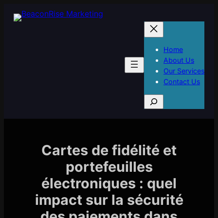
Skip
to
content
Home
About Us
Our Services
Contact Us
S
e
a
r
c
Cartes de fidélité et
h
portefeuilles
électroniques : quel
impact sur la sécurité
des paiements dans