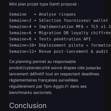
Mini plan projet type Gantt proposé :
Semaine   • Analyse risques

Semaine+2 • Sélection fournisseur wallet

Semaine+4 • Implémentation MFA + TLS v1.​3

Semaine+6 • Migration DB loyalty chiffrée

Semaine+8 • Tests pénétration API

Semaine+10• Déploiement pilote + formatio
Ce planning permet au responsable
produit/cybersécurité suivre étapes clés jusqu’au
lancement définitif tout en respectant deadlines
règlementaires françaises surveillées
régulièrement par Tpm Agglo.Fr dans ses
benchmarks sectoriels.
Conclusion