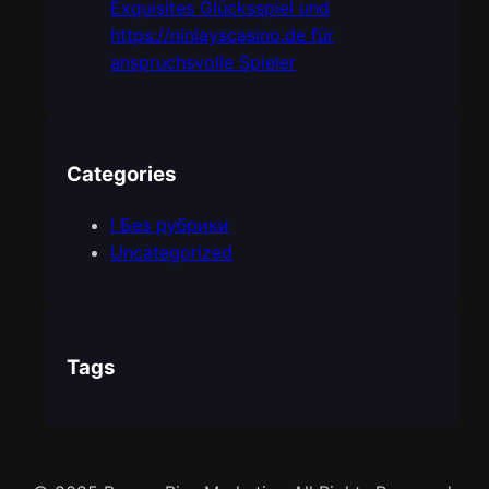
Exquisites Glücksspiel und
https://ninlayscasino.de für
anspruchsvolle Spieler
Categories
! Без рубрики
Uncategorized
Tags