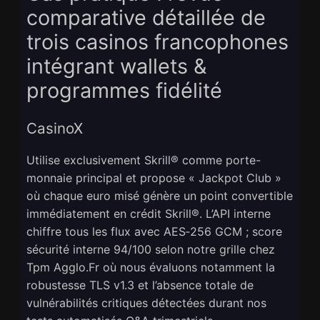
comparative détaillée de
trois casinos francophones
intégrant wallets &
programmes fidélité
CasinoX
Utilise exclusivement Skrill® comme porte-
monnaie principal et propose « Jackpot Club »
où chaque euro misé génère un point convertible
immédiatement en crédit Skrill®. L’API interne
chiffre tous les flux avec AES‑256 GCM ; score
sécurité interne 94/100 selon notre grille chez
Tpm Agglo.Fr où nous évaluons notamment la
robustesse TLS v1​.3 et l’absence totale de
vulnérabilités critiques détectées durant nos