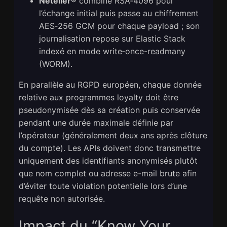
Neteller®
combine RSA‑4096 pour
l’échange initial puis passe au chiffrement
AES‑256 GCM pour chaque payload ; son
journalisation repose sur Elastic Stack
indexé en mode write‑once-read​many
(WORM).
En parallèle au RGPD européen, chaque donnée
relative aux programmes loyalty doit être
pseudonymisée dès sa création puis conservée
pendant une durée maximale définie par
l’opérateur (généralement deux ans après clôture
du compte). Les APIs doivent donc transmettre
uniquement des identifiants anonymisés plutôt
que nom complet ou adresse e-mail brute afin
d’éviter toute violation potentielle lors d’une
requête non autorisée.
Impact du “Know Your