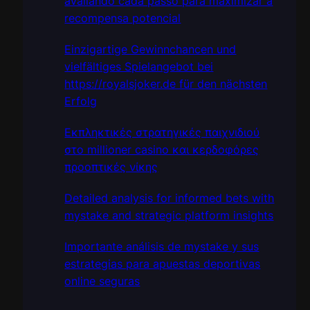
avaliando cada passo para maximizar a
recompensa potencial
Einzigartige Gewinnchancen und
vielfältiges Spielangebot bei
https://royalsjoker.de für den nächsten
Erfolg
Εκπληκτικές στρατηγικές παιχνιδιού
στο millioner casino και κερδοφόρες
προοπτικές νίκης
Detailed analysis for informed bets with
mystake and strategic platform insights
Importante análisis de mystake y sus
estrategias para apuestas deportivas
online seguras