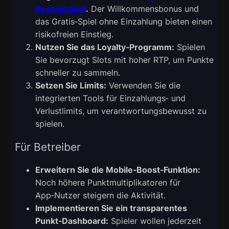
Deutschland
.
Der Willkommensbonus und
das Gratis‑Spiel ohne Einzahlung bieten einen
risikofreien Einstieg.
Nutzen Sie das Loyalty‑Programm:
Spielen
Sie bevorzugt Slots mit hoher RTP, um Punkte
schneller zu sammeln.
Setzen Sie Limits:
Verwenden Sie die
integrierten Tools für Einzahlungs‑ und
Verlustlimits, um verantwortungsbewusst zu
spielen.
Für Betreiber
Erweitern Sie die Mobile‑Boost‑Funktion:
Noch höhere Punktmultiplikatoren für
App‑Nutzer steigern die Aktivität.
Implementieren Sie ein transparentes
Punkt‑Dashboard:
Spieler wollen jederzeit