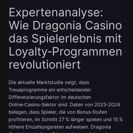
Expertenanalyse:
Wie Dragonia Casino
das Spielerlebnis mit
Loyalty‑Programmen
revolutioniert
Die aktuelle Marktstudie zeigt, dass
Treueprogramme ein entscheidender
Differenzierungsfaktor im deutschen
Online‑Casino‑Sektor sind. Daten von 2023‑2024
belegen, dass Spieler, die von Bonus‑Stufen
profitieren, im Schnitt 27 % länger spielen und 15 %
höhere Einzahlungsraten aufweisen. Dragonia