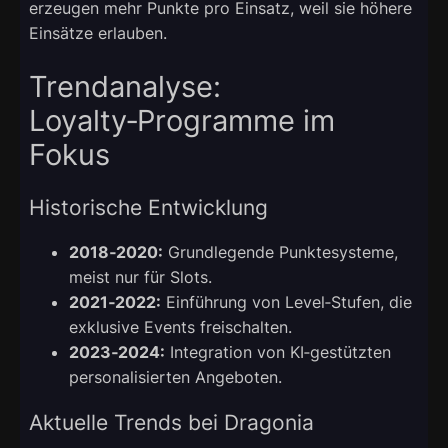
erzeugen mehr Punkte pro Einsatz, weil sie höhere
Einsätze erlauben.
Trendanalyse:
Loyalty‑Programme im
Fokus
Historische Entwicklung
2018‑2020:
Grundlegende Punktesysteme,
meist nur für Slots.
2021‑2022:
Einführung von Level‑Stufen, die
exklusive Events freischalten.
2023‑2024:
Integration von KI‑gestützten
personalisierten Angeboten.
Aktuelle Trends bei Dragonia