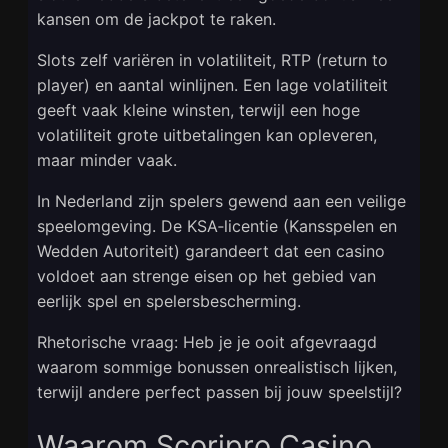
kansen om de jackpot te raken.
Slots zelf variëren in volatiliteit, RTP (return to
player) en aantal winlijnen. Een lage volatiliteit
geeft vaak kleine winsten, terwijl een hoge
volatiliteit grote uitbetalingen kan opleveren,
maar minder vaak.
In Nederland zijn spelers gewend aan een veilige
speelomgeving. De KSA‑licentie (Kansspelen en
Wedden Autoriteit) garandeert dat een casino
voldoet aan strenge eisen op het gebied van
eerlijk spel en spelersbescherming.
Rhetorische vraag: Heb je je ooit afgevraagd
waarom sommige bonussen onrealistisch lijken,
terwijl andere perfect passen bij jouw speelstijl?
Waarom Scoripro Casino