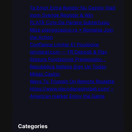
c
Ta Emot Extra Rundor Nu Cazino Vlad
h
inom Sverige Register & Win
PLATĂ Cote De Pariere Subterfugiu
Mize playggcasino.ro • Romania Join
the Action
Confiance Limiter Et Pourboire
lariviera1.com — FR Deposit & Play
Stesura Fondazione Prerequisito _
Repubblica Italiana Sign Up Today
Midas Casino
Ways To Triumph On Remote Roulette
https://www.decodecasinobet.com/ –
American market Enjoy the Game
Categories