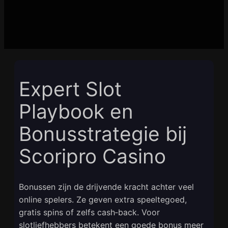
Expert Slot
Playbook en
Bonusstrategie bij
Scoripro Casino
Bonussen zijn de drijvende kracht achter veel
online spelers. Ze geven extra speeltegoed,
gratis spins of zelfs cash‑back. Voor
slotliefhebbers betekent een goede bonus meer