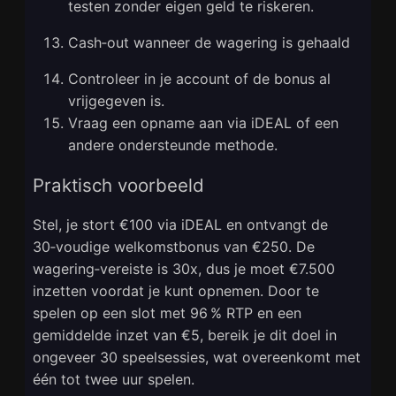
testen zonder eigen geld te riskeren.
Cash‑out wanneer de wagering is gehaald
Controleer in je account of de bonus al
vrijgegeven is.
Vraag een opname aan via iDEAL of een
andere ondersteunde methode.
Praktisch voorbeeld
Stel, je stort €100 via iDEAL en ontvangt de
30‑voudige welkomstbonus van €250. De
wagering‑vereiste is 30x, dus je moet €7.500
inzetten voordat je kunt opnemen. Door te
spelen op een slot met 96 % RTP en een
gemiddelde inzet van €5, bereik je dit doel in
ongeveer 30 speelsessies, wat overeenkomt met
één tot twee uur spelen.