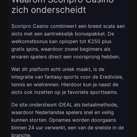
zich onderscheidt
Scoripro Casino combineert een breed scala aan
slots met een aantrekkelijk bonuspakket. De
welkomstbonus kan oplopen tot €250 plus
gratis spins, waardoor zowel beginners als
ervaren spelers direct een voorsprong hebben.
Wat dit platform echt uniek maakt, is de
integratie van fantasy‑sports voor de Eredivisie,
tennis en wielrennen. Hierdoor kun je naast de
slots ook inzetten op je favoriete sportteams.
De site ondersteunt iDEAL als betaalmethode,
waardoor Nederlandse spelers snel en veilig
kunnen storten. Opnames worden doorgaans
binnen 24 uur verwerkt, een van de snelste in de
branche.