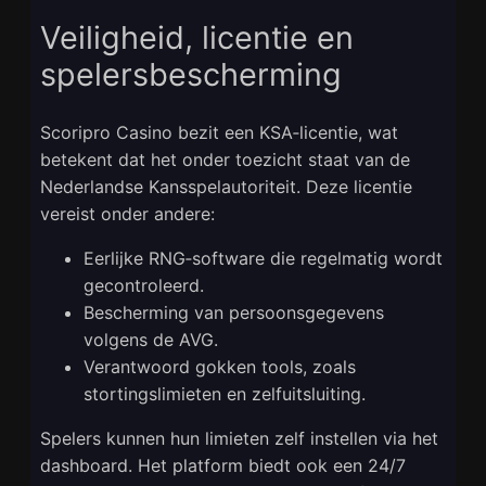
Veiligheid, licentie en
spelersbescherming
Scoripro Casino bezit een KSA‑licentie, wat
betekent dat het onder toezicht staat van de
Nederlandse Kansspelautoriteit. Deze licentie
vereist onder andere:
Eerlijke RNG‑software die regelmatig wordt
gecontroleerd.
Bescherming van persoonsgegevens
volgens de AVG.
Verantwoord gokken tools, zoals
stortingslimieten en zelfuitsluiting.
Spelers kunnen hun limieten zelf instellen via het
dashboard. Het platform biedt ook een 24/7