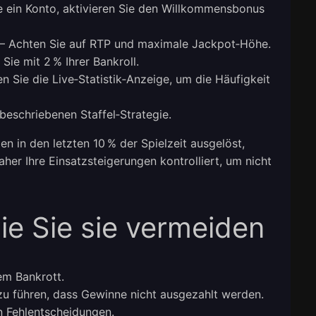
e ein Konto, aktivieren Sie den Willkommensbonus
– Achten Sie auf RTP und maximale Jackpot‑Höhe.
Sie mit 2 % Ihrer Bankroll.
n Sie die Live‑Statistik‑Anzeige, um die Häufigkeit
beschriebenen Staffel‑Strategie.
 in den letzten 10 % der Spielzeit ausgelöst,
aher Ihre Einsatzsteigerungen kontrolliert, um nicht
ie Sie sie vermeiden
em Bankrott.
u führen, dass Gewinne nicht ausgezahlt werden.
n Fehlentscheidungen.