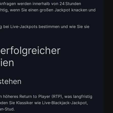
 Anfragen werden innerhalb von 24 Stunden
chtig, wenn Sie einen großen Jackpot knacken und
lg bei Live‑Jackpots bestimmen und wie Sie sie
 erfolgreicher
ien
stehen
in höheres Return to Player (RTP), was langfristig
den Sie Klassiker wie Live‑Blackjack‑Jackpot,
an‑Stud.