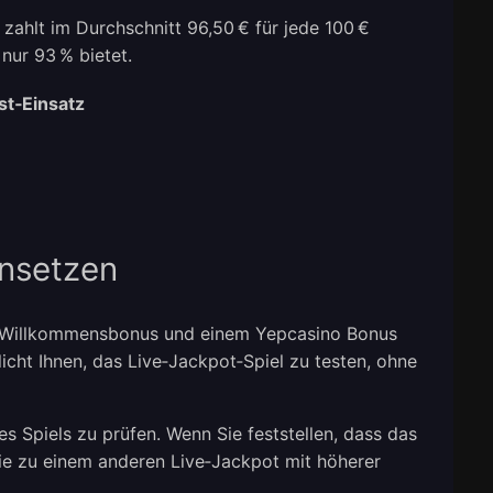
zahlt im Durchschnitt 96,50 € für jede 100 €
nur 93 % bietet.
st‑Einsatz
insetzen
o Willkommensbonus und einem Yepcasino Bonus
cht Ihnen, das Live‑Jackpot‑Spiel zu testen, ohne
es Spiels zu prüfen. Wenn Sie feststellen, dass das
ie zu einem anderen Live‑Jackpot mit höherer