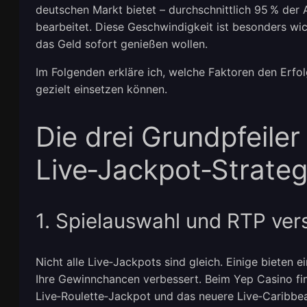
deutschen Markt bietet – durchschnittlich 95 % der
bearbeitet. Diese Geschwindigkeit ist besonders wi
das Geld sofort genießen wollen.
Im Folgenden erkläre ich, welche Faktoren den Erfo
gezielt einsetzen können.
Die drei Grundpfeiler
Live‑Jackpot‑Strateg
1. Spielauswahl und RTP ver
Nicht alle Live‑Jackpots sind gleich. Einige bieten e
Ihre Gewinnchancen verbessert. Beim Yep Casino fin
Live‑Roulette‑Jackpot und das neuere Live‑Caribbe