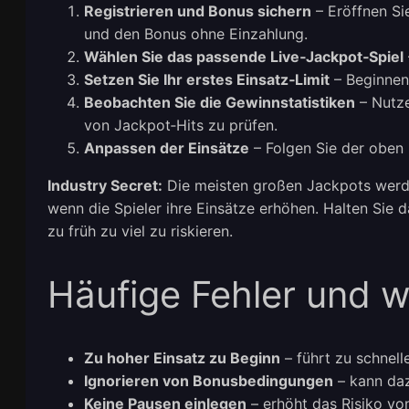
Registrieren und Bonus sichern
– Eröffnen Si
und den Bonus ohne Einzahlung.
Wählen Sie das passende Live‑Jackpot‑Spiel
Setzen Sie Ihr erstes Einsatz‑Limit
– Beginnen 
Beobachten Sie die Gewinnstatistiken
– Nutze
von Jackpot‑Hits zu prüfen.
Anpassen der Einsätze
– Folgen Sie der oben 
Industry Secret:
Die meisten großen Jackpots werden
wenn die Spieler ihre Einsätze erhöhen. Halten Sie d
zu früh zu viel zu riskieren.
Häufige Fehler und w
Zu hoher Einsatz zu Beginn
– führt zu schnell
Ignorieren von Bonusbedingungen
– kann daz
Keine Pausen einlegen
– erhöht das Risiko vo