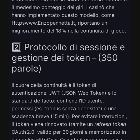
il medesimo conteggio dei giri. I casinò che
hanno implementato questo modello, come
Httpswww.Enzopennetta.It, riportano un
miglioramento del 18 % nella continuità di gioco.
2️⃣ Protocollo di sessione e
gestione dei token – (350
parole)
Il cuore della continuità è il token di
autenticazione. JWT (JSON Web Token) è lo
standard de facto: contiene l’ID utente, i
permessi (es. “bonus senza deposito”) e una
scadenza breve (15 min). Per evitare interruzioni,
il token viene rinnovato tramite un
refresh token
OAuth 2.0, valido per 30 giorni e memorizzato in
un cookie HttpOnly. Quando il giocatore passa