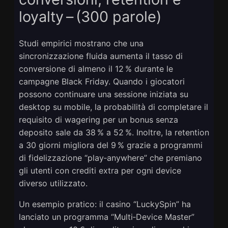
loyalty – (300 parole)
Studi empirici mostrano che una
sincronizzazione fluida aumenta il tasso di
conversione di almeno il 12 % durante le
campagne Black Friday. Quando i giocatori
possono continuare una sessione iniziata su
desktop su mobile, la probabilità di completare il
requisito di wagering per un bonus senza
deposito sale da 38 % a 52 %. Inoltre, la retention
a 30 giorni migliora del 9 % grazie a programmi
di fidelizzazione “play‑anywhere” che premiano
gli utenti con crediti extra per ogni device
diverso utilizzato.
Un esempio pratico: il casino “LuckySpin” ha
lanciato un programma “Multi‑Device Master”