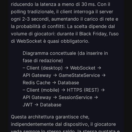
riducendo la latenza a meno di 30 ms. Con il
polling tradizionale, il client interroga il server
ogni 2‑3 secondi, aumentando il carico di rete e
la probabilità di conflitti. La scelta dipende dal
volume di giocatori: durante il Black Friday, l’uso
di WebSocket è quasi obbligatorio.
Diagramma concettuale (da inserire in
fase di redazione)
– Client (desktop) → WebSocket →
API Gateway → GameStateService →
Redis Cache → Database
– Client (mobile) → HTTPS (REST) →
API Gateway → SessionService →
JWT → Database
Questa architettura garantisce che,
indipendentemente dal dispositivo, il giocatore
veda sempre lo stesso saldo, la stessa puntata e