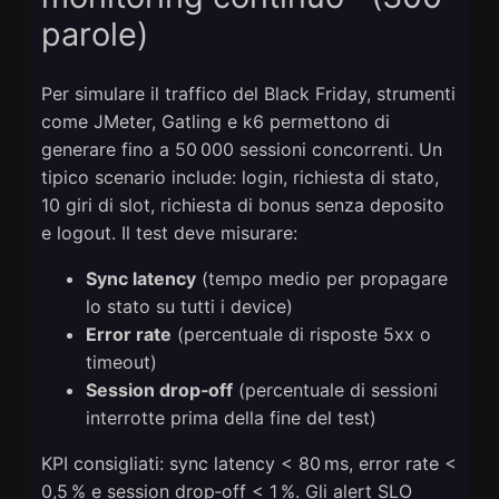
parole)
Per simulare il traffico del Black Friday, strumenti
come JMeter, Gatling e k6 permettono di
generare fino a 50 000 sessioni concorrenti. Un
tipico scenario include: login, richiesta di stato,
10 giri di slot, richiesta di bonus senza deposito
e logout. Il test deve misurare:
Sync latency
(tempo medio per propagare
lo stato su tutti i device)
Error rate
(percentuale di risposte 5xx o
timeout)
Session drop‑off
(percentuale di sessioni
interrotte prima della fine del test)
KPI consigliati: sync latency < 80 ms, error rate <
0,5 % e session drop‑off < 1 %. Gli alert SLO