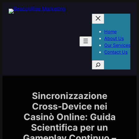
Skip
to
content
Home
About Us
Our Services
Contact Us
S
e
a
r
c
Sincronizzazione
h
Cross‑Device nei
Casinò Online: Guida
Scientifica per un
Gameplay Continuo –