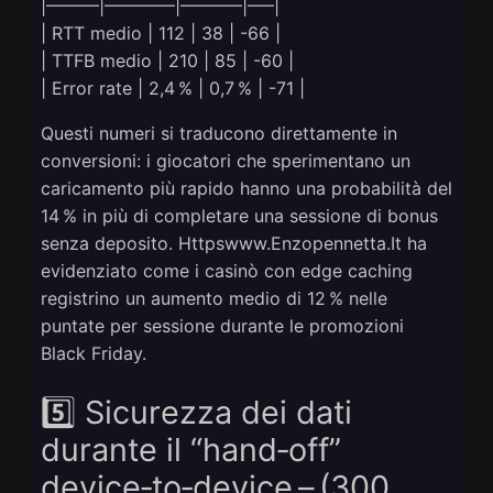
|———|————|———–|—–|
| RTT medio | 112 | 38 | -66 |
| TTFB medio | 210 | 85 | -60 |
| Error rate | 2,4 % | 0,7 % | -71 |
Questi numeri si traducono direttamente in
conversioni: i giocatori che sperimentano un
caricamento più rapido hanno una probabilità del
14 % in più di completare una sessione di bonus
senza deposito. Httpswww.Enzopennetta.It ha
evidenziato come i casinò con edge caching
registrino un aumento medio di 12 % nelle
puntate per sessione durante le promozioni
Black Friday.
5️⃣ Sicurezza dei dati
durante il “hand‑off”
device‑to‑device – (300