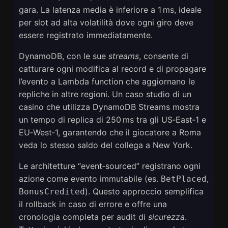
gara. La latenza media è inferiore a 1 ms, ideale
per slot ad alta volatilità dove ogni giro deve
essere registrato immediatamente.
DynamoDB, con le sue
streams
, consente di
catturare ogni modifica al record e di propagare
l’evento a Lambda function che aggiornano le
repliche in altre regioni. Un caso studio di un
casino che utilizza DynamoDB Streams mostra
un tempo di replica di 250 ms tra gli US‑East‑1 e
EU‑West‑1, garantendo che il giocatore a Roma
veda lo stesso saldo del collega a New York.
Le architetture “event‑sourced” registrano ogni
azione come evento immutabile (es.
,
BetPlaced
). Questo approccio semplifica
BonusCredited
il rollback in caso di errore e offre una
cronologia completa per audit di
sicurezza
.