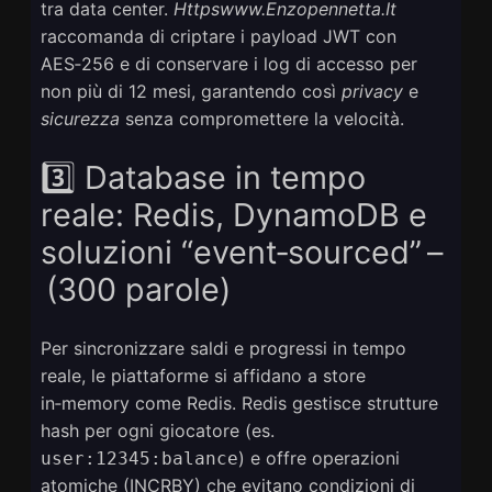
tra data center.
Httpswww.Enzopennetta.It
raccomanda di criptare i payload JWT con
AES‑256 e di conservare i log di accesso per
non più di 12 mesi, garantendo così
privacy
e
sicurezza
senza compromettere la velocità.
3️⃣ Database in tempo
reale: Redis, DynamoDB e
soluzioni “event‑sourced” –
(300 parole)
Per sincronizzare saldi e progressi in tempo
reale, le piattaforme si affidano a store
in‑memory come Redis. Redis gestisce strutture
hash per ogni giocatore (es.
) e offre operazioni
user:12345:balance
atomiche (INCRBY) che evitano condizioni di