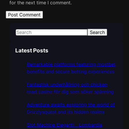
for the next time I comment.
S
Search
e
a
Latest Posts
r
c
Remarkable platforms featuring mostbet
h
benefits and secure betting experiences
Fantastisk underhållning och chicken
road casino för dig som söker spänning
Adventure awaits exploring the world of
Grizzlysquest and its hidden realms
Slot Machine Eleganti _ Lombardia