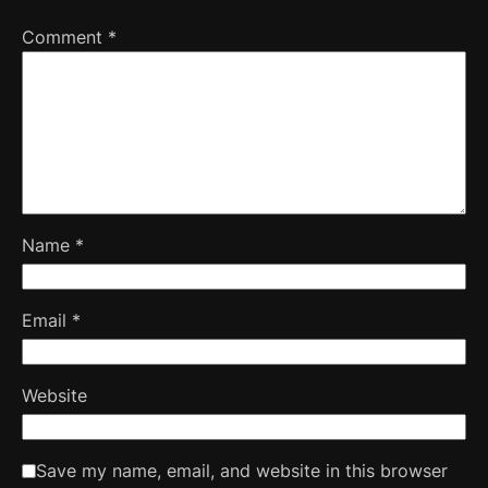
Comment
*
Name
*
Email
*
Website
Save my name, email, and website in this browser