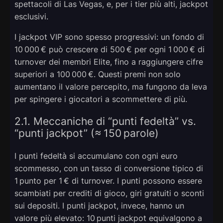
spettacoli di Las Vegas, e, per i tier più alti, jackpot
esclusivi.
I jackpot VIP sono spesso progressivi: un fondo di
10 000 € può crescere di 500 € per ogni 1 000 € di
turnover dei membri Elite, fino a raggiungere cifre
superiori a 100 000 €. Questi premi non solo
aumentano il valore percepito, ma fungono da leva
per spingere i giocatori a scommettere di più.
2.1. Meccaniche di “punti fedeltà” vs.
“punti jackpot” (≈ 150 parole)
I punti fedeltà si accumulano con ogni euro
scommesso, con un tasso di conversione tipico di
1 punto per 1 € di turnover. I punti possono essere
scambiati per crediti di gioco, giri gratuiti o sconti
sui depositi. I punti jackpot, invece, hanno un
valore più elevato: 10 punti jackpot equivalgono a