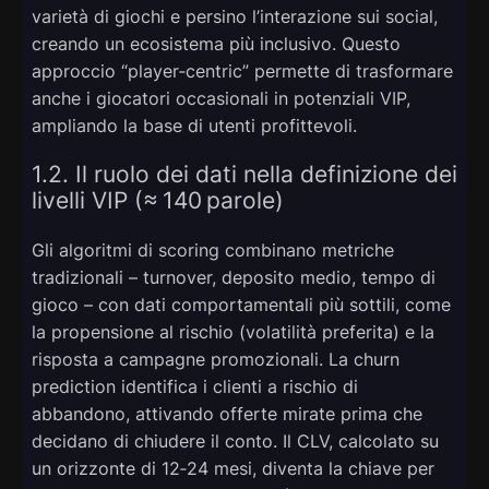
varietà di giochi e persino l’interazione sui social,
creando un ecosistema più inclusivo. Questo
approccio “player‑centric” permette di trasformare
anche i giocatori occasionali in potenziali VIP,
ampliando la base di utenti profittevoli.
1.2. Il ruolo dei dati nella definizione dei
livelli VIP (≈ 140 parole)
Gli algoritmi di scoring combinano metriche
tradizionali – turnover, deposito medio, tempo di
gioco – con dati comportamentali più sottili, come
la propensione al rischio (volatilità preferita) e la
risposta a campagne promozionali. La churn
prediction identifica i clienti a rischio di
abbandono, attivando offerte mirate prima che
decidano di chiudere il conto. Il CLV, calcolato su
un orizzonte di 12‑24 mesi, diventa la chiave per