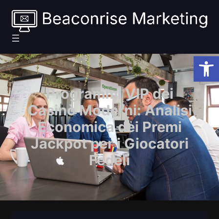
Skip
to
content
Open
Programmi VIP dei
Casinò Moderni: Analisi
Economica dei Premi
Jackpot per i Giocatori
Fedeli