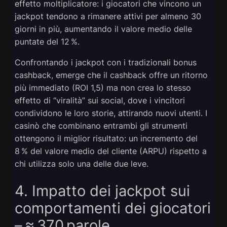
effetto moltiplicatore: i giocatori che vincono un
jackpot tendono a rimanere attivi per almeno 30
giorni in più, aumentando il valore medio delle
puntate del 12 %.
Confrontando i jackpot con i tradizionali bonus
cashback, emerge che il cashback offre un ritorno
più immediato (ROI 1,5) ma non crea lo stesso
effetto di “viralità” sui social, dove i vincitori
condividono le loro storie, attirando nuovi utenti. I
casinò che combinano entrambi gli strumenti
ottengono il miglior risultato: un incremento del
8 % del valore medio del cliente (ARPU) rispetto a
chi utilizza solo una delle due leve.
4. Impatto dei jackpot sui
comportamenti dei giocatori
– ≈ 370 parole