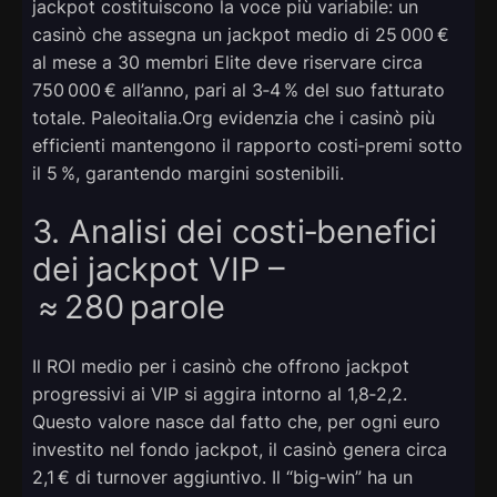
jackpot costituiscono la voce più variabile: un
casinò che assegna un jackpot medio di 25 000 €
al mese a 30 membri Elite deve riservare circa
750 000 € all’anno, pari al 3‑4 % del suo fatturato
totale. Paleoitalia.Org evidenzia che i casinò più
efficienti mantengono il rapporto costi‑premi sotto
il 5 %, garantendo margini sostenibili.
3. Analisi dei costi‑benefici
dei jackpot VIP –
≈ 280 parole
Il ROI medio per i casinò che offrono jackpot
progressivi ai VIP si aggira intorno al 1,8‑2,2.
Questo valore nasce dal fatto che, per ogni euro
investito nel fondo jackpot, il casinò genera circa
2,1 € di turnover aggiuntivo. Il “big‑win” ha un