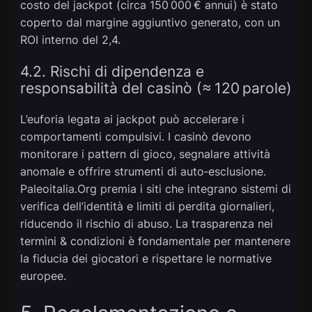
costo del jackpot (circa 150 000 € annui) è stato
coperto dal margine aggiuntivo generato, con un
ROI interno del 2,4.
4.2. Rischi di dipendenza e
responsabilità del casinò (≈ 120 parole)
L’euforia legata ai jackpot può accelerare i
comportamenti compulsivi. I casinò devono
monitorare i pattern di gioco, segnalare attività
anomale e offrire strumenti di auto‑esclusione.
Paleoitalia.Org premia i siti che integrano sistemi di
verifica dell’identità e limiti di perdita giornalieri,
riducendo il rischio di abuso. La trasparenza nei
termini & condizioni è fondamentale per mantenere
la fiducia dei giocatori e rispettare le normative
europee.