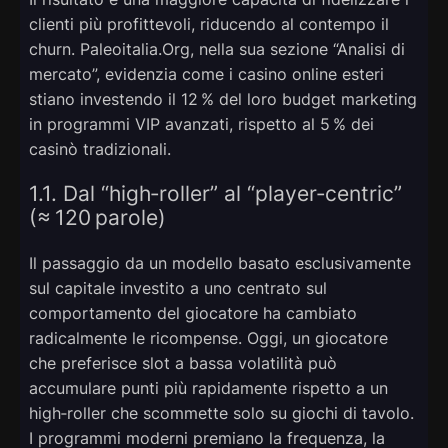
clienti più profittevoli, riducendo al contempo il
churn. Paleoitalia.Org, nella sua sezione “Analisi di
mercato”, evidenzia come i casino online esteri
stiano investendo il 12 % del loro budget marketing
in programmi VIP avanzati, rispetto al 5 % dei
casinò tradizionali.
1.1. Dal “high‑roller” al “player‑centric”
(≈ 120 parole)
Il passaggio da un modello basato esclusivamente
sul capitale investito a uno centrato sul
comportamento del giocatore ha cambiato
radicalmente le ricompense. Oggi, un giocatore
che preferisce slot a bassa volatilità può
accumulare punti più rapidamente rispetto a un
high‑roller che scommette solo su giochi di tavolo.
I programmi moderni premiano la frequenza, la