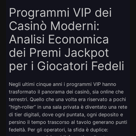
Programmi VIP dei
Casinò Moderni:
Analisi Economica
dei Premi Jackpot
per i Giocatori Fedeli
Negli ultimi cinque anni i programmi VIP hanno
trasformato il panorama dei casinò, sia online che
terrestri. Quello che una volta era riservato a pochi
“high‑roller” in una sala privata è diventato una rete
di tier digitali, dove ogni puntata, ogni deposito e
persino il tempo trascorso al tavolo generano punti
fedeltà. Per gli operatori, la sfida è duplice: