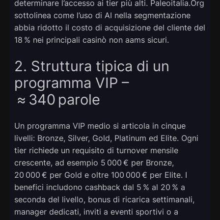
determinare l’accesso ai tier più alti. Paleoitalia.Org
sottolinea come l’uso di AI nella segmentazione
abbia ridotto il costo di acquisizione del cliente del
18 % nei principali casinò non aams sicuri.
2. Struttura tipica di un
programma VIP –
≈ 340 parole
Un programma VIP medio si articola in cinque
livelli: Bronze, Silver, Gold, Platinum ed Elite. Ogni
tier richiede un requisito di turnover mensile
crescente, ad esempio 5 000 € per Bronze,
20 000 € per Gold e oltre 100 000 € per Elite. I
benefici includono cashback dal 5 % al 20 % a
seconda del livello, bonus di ricarica settimanali,
manager dedicati, inviti a eventi sportivi o a