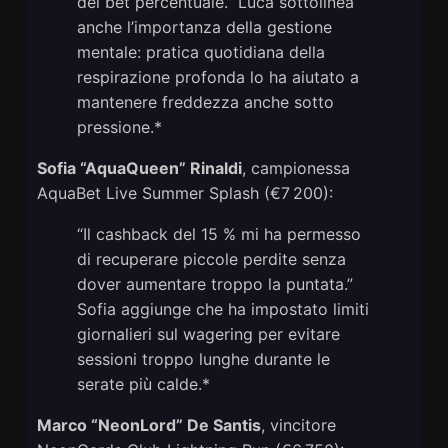
del bet percentuale.” Luca sottolinea
anche l’importanza della gestione
mentale: pratica quotidiana della
respirazione profonda lo ha aiutato a
mantenere freddezza anche sotto
pressione.*
Sofia “AquaQueen” Rinaldi
, campionessa
AquaBet Live Summer Splash (€7 200):
“Il cashback del 15 % mi ha permesso
di recuperare piccole perdite senza
dover aumentare troppo la puntata.”
Sofia aggiunge che ha impostato limiti
giornalieri sul wagering per evitare
sessioni troppo lunghe durante le
serate più calde.*
Marco “NeonLord” De Santis
, vincitore