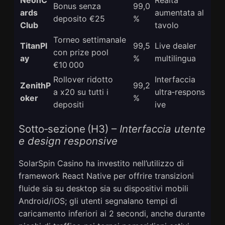
NeonC
Realtà
Bonus senza
99,0
ards
aumentata al
deposito €25
%
Club
tavolo
Torneo settimanale
TitanPl
99,5
Live dealer
con prize pool
ay
%
multilingua
€10 000
Rollover ridotto
Interfaccia
ZenithP
99,2
a x20 su tutti i
ultra‑respons
oker
%
depositi
ive
Sotto‑sezione (H3) –
Interfaccia utente
e design responsive
SolarSpin Casino ha investito nell’utilizzo di
framework React Native per offrire transizioni
fluide sia su desktop sia su dispositivi mobili
Android/iOS; gli utenti segnalano tempi di
caricamento inferiori ai 2 secondi, anche durante