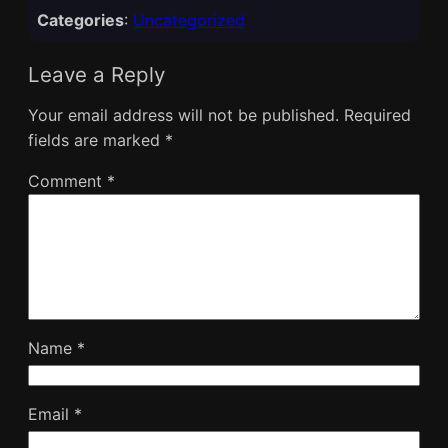
Categories
:
Uncategorized
Leave a Reply
Your email address will not be published.
Required
fields are marked
*
Comment
*
Name
*
Email
*