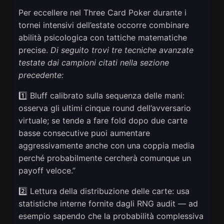
Per eccellere nel Three Card Poker durante i
tornei intensivi dell’estate occorre combinare
abilità psicologica con tattiche matematiche
precise.
Di seguito trovi tre tecniche avanzate
testate dai campioni citati nella sezione
precedente:
1️⃣ Bluff calibrato sulla sequenza delle mani:
osserva gli ultimi cinque round dell’avversario
virtuale; se tende a fare fold dopo due carte
basse consecutive puoi aumentare
aggressivamente anche con una coppia media
perché probabilmente cercherà comunque un
payoff veloce.”
2️⃣ Lettura della distribuzione delle carte: usa
statistiche interne fornite dagli RNG audit — ad
esempio sapendo che la probabilità complessiva