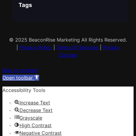
Tags
© 2025 BeaconRise Marketing All Rights Reserved.
|
Privacy Policy
|
Terms Of Services
|
Privacy
Choices
Skip to content
Open toolbar
Accessibility Tools
Increase Text
Decrease Text
Grayscale
High Contrast
Negative Contrast