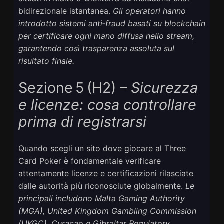
bidirezionale istantanea.
Gli operatori hanno
introdotto sistemi anti‑fraud basati su blockchain
per certificare ogni mano diffusa nello stream,
garantendo così trasparenza assoluta sul
risultato finale.
Sezione 5 (H2) –
Sicurezza
e licenze: cosa controllare
prima di registrarsi
Quando scegli un sito dove giocare al Three
Card Poker è fondamentale verificare
attentamente licenze e certificazioni rilasciate
dalle autorità più riconosciute globalmente.
Le
principali includono Malta Gaming Authority
(MGA), United Kingdom Gambling Commission
(UKGC), Curacao e Gibraltar Regulatory