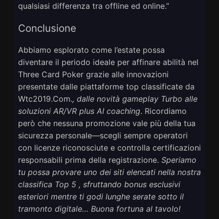
qualsiasi differenza tra offline ed online.”
Conclusione
Abbiamo esplorato come l’estate possa
diventare il periodo ideale per affinare abilità nel
Three Card Poker grazie alle innovazioni
presentate dalle piattaforme top classificate da
Wtc2019.Com.
, dalle novità gameplay Turbo alle
soluzioni AR/VR plus AI coaching
. Ricordiamo
però che nessuna promozione vale più della tua
sicurezza personale—scegli sempre operatori
con licenze riconosciute e controlla certificazioni
responsabili prima della registrazione.
Speriamo
tu possa provare uno dei siti elencati nella nostra
classifica Top 5 , sfruttando bonus esclusivi
esteriori mentre ti godi lunghe serate sotto il
tramonto digitale… Buona fortuna al tavolo!