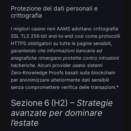
Protezione dei dati personali e
crittografia
I migliori casino non AAMS adottano crittografia
SSL TLS 256‑bit end‑to‑end così come protocolli
HTTPS obbligatori su tutte le pagine sensibili,
garantendo che informazioni bancarie ed
anagrafiche rimangano protette contro intrusioni
hackeriche.
Alcuni provider usano sistemi
Zero‑Knowledge Proofs basati sulla blockchain
per anonimizzare ulteriormente dati sensibili
senza compromettere verifica delle transazioni.*
Sezione 6 (H2) –
Strategie
avanzate per dominare
l’estate