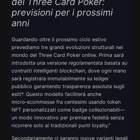
del Three Card Poker:
previsioni per i prossimi
anni
Guardando oltre il prossimo ciclo estivo
prevediamo tre grandi evoluzioni strutturali nel
mondo del Three Card Poker online.
Prima sarà
introdotta una versione regolamentata basata su
contratti intelligenti blockchain,
dove ogni mano
sarà registrata immutabilmente su ledger
pubblico garantendo trasparenza assoluta sugli
esiti*. Questo modello faciliterà anche
micro‑scommesse fra centesimi usando token
NFT personalizzati come badge collezionabili—
un modo innovativo per premiare fedeltà senza
ricorrere solo ai tradizionali punti loyalty.”
Secondariamente ci saranno nuove varianti legali