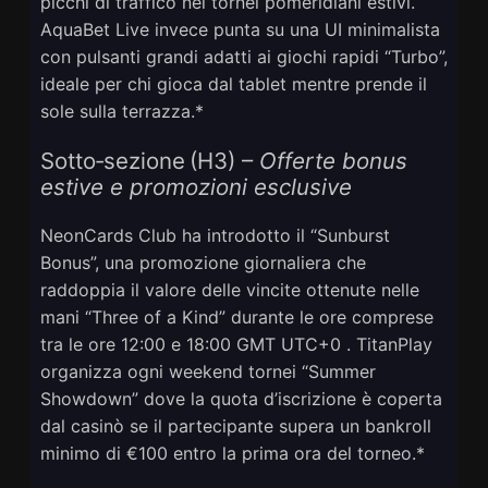
picchi di traffico nei tornei pomeridiani estivi.
AquaBet Live invece punta su una UI minimalista
con pulsanti grandi adatti ai giochi rapidi “Turbo”,
ideale per chi gioca dal tablet mentre prende il
sole sulla terrazza.*
Sotto‑sezione (H3) –
Offerte bonus
estive e promozioni esclusive
NeonCards Club ha introdotto il “Sunburst
Bonus”, una promozione giornaliera che
raddoppia il valore delle vincite ottenute nelle
mani “Three of a Kind” durante le ore comprese
tra le ore 12:00 e 18:00 GMT UTC+0 . TitanPlay
organizza ogni weekend tornei “Summer
Showdown” dove la quota d’iscrizione è coperta
dal casinò se il partecipante supera un bankroll
minimo di €100 entro la prima ora del torneo.*