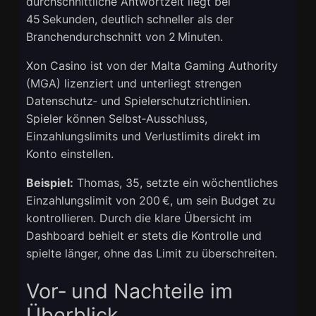
durchschnittliche Antwortzeit liegt bei
45 Sekunden, deutlich schneller als der
Branchendurchschnitt von 2 Minuten.
Xon Casino ist von der Malta Gaming Authority
(MGA) lizenziert und unterliegt strengen
Datenschutz‑ und Spielerschutzrichtlinien.
Spieler können Selbst‑Ausschluss,
Einzahlungslimits und Verlustlimits direkt im
Konto einstellen.
Beispiel:
Thomas, 35, setzte ein wöchentliches
Einzahlungslimit von 200 €, um sein Budget zu
kontrollieren. Durch die klare Übersicht im
Dashboard behielt er stets die Kontrolle und
spielte länger, ohne das Limit zu überschreiten.
Vor‑ und Nachteile im
Überblick