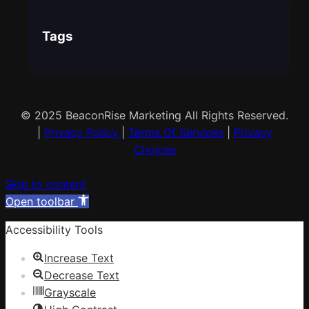
Tags
© 2025 BeaconRise Marketing All Rights Reserved.
|
Privacy Policy
|
Terms Of Services
|
Privacy
Choices
Skip to content
Open toolbar
Accessibility Tools
Increase Text
Decrease Text
Grayscale