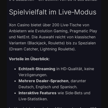
Spielvielfalt im Live‑Modus
Xon Casino bietet über 200 Live‑Tische von
Anbietern wie Evolution Gaming, Pragmatic Play
und NetEnt. Die Auswahl reicht von klassischen
Varianten (Blackjack, Roulette) bis zu Spezialen
(Dream Catcher, Lightning Roulette).
Vorteile im Überblick:
Echtzeit‑Streaming
in HD‑Qualität, keine
Verzögerungen.
Mehrere Dealer‑Sprachen
, darunter
Deutsch, Englisch und Spanisch.
Interaktive Features
wie Side‑Bets und
Live‑Statistiken.