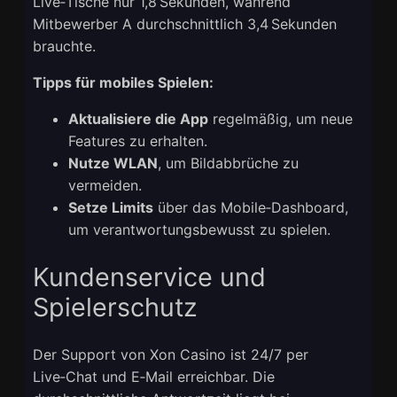
Live‑Tische nur 1,8 Sekunden, während
Mitbewerber A durchschnittlich 3,4 Sekunden
brauchte.
Tipps für mobiles Spielen:
Aktualisiere die App
regelmäßig, um neue
Features zu erhalten.
Nutze WLAN
, um Bildabbrüche zu
vermeiden.
Setze Limits
über das Mobile‑Dashboard,
um verantwortungsbewusst zu spielen.
Kundenservice und
Spielerschutz
Der Support von Xon Casino ist 24/7 per
Live‑Chat und E‑Mail erreichbar. Die