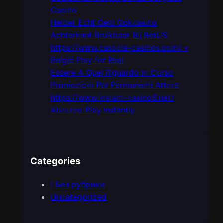
Casino
Helder Echt Geld Gokcasino
Achterkant Bruikbaar Bij BetUS
https://www.casoola-casinos.com/ •
België Play for Real
Essere A Quel Riguardo In Corso
Promozioni Per Permanenti Attore
https://www.instant-casino5.net/
Abruzzo Play Instantly
Categories
! Без рубрики
Uncategorized