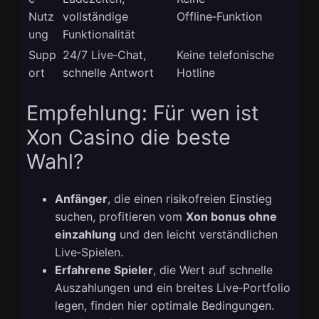
Nutz
vollständige
Offline‑Funktion
ung
Funktionalität
Supp
24/7 Live‑Chat,
Keine telefonische
ort
schnelle Antwort
Hotline
Empfehlung: Für wen ist
Xon Casino die beste
Wahl?
Anfänger
, die einen risikofreien Einstieg
suchen, profitieren vom
Xon bonus ohne
einzahlung
und den leicht verständlichen
Live‑Spielen.
Erfahrene Spieler
, die Wert auf schnelle
Auszahlungen und ein breites Live‑Portfolio
legen, finden hier optimale Bedingungen.