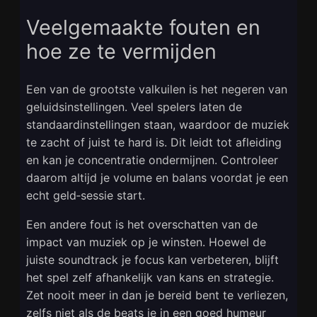
Veelgemaakte fouten en
hoe ze te vermijden
Een van de grootste valkuilen is het negeren van
geluidsinstellingen. Veel spelers laten de
standaardinstellingen staan, waardoor de muziek
te zacht of juist te hard is. Dit leidt tot afleiding
en kan je concentratie ondermijnen. Controleer
daarom altijd je volume en balans voordat je een
echt geld‑sessie start.
Een andere fout is het overschatten van de
impact van muziek op je winsten. Hoewel de
juiste soundtrack je focus kan verbeteren, blijft
het spel zelf afhankelijk van kans en strategie.
Zet nooit meer in dan je bereid bent te verliezen,
zelfs niet als de beats je in een goed humeur