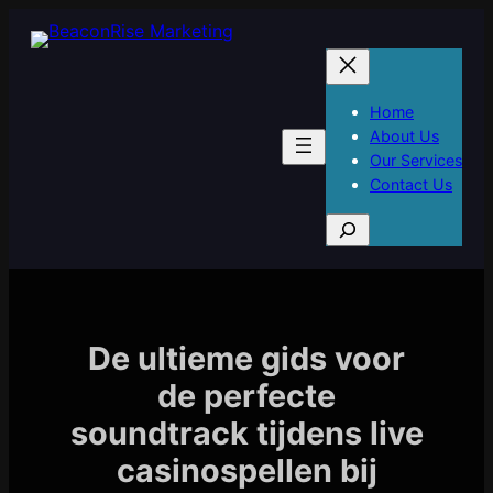
Skip
to
content
Home
About Us
Our Services
Contact Us
S
e
a
r
c
h
De ultieme gids voor
de perfecte
soundtrack tijdens live
casinospellen bij