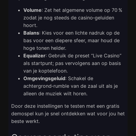
Volume
: Zet het algemene volume op 70 %
zodat je nog steeds de casino‑geluiden
hoort.
Balans
: Kies voor een lichte nadruk op de
bas voor een diepere sfeer, maar houd de
hoge tonen helder.
Equalizer
: Gebruik de preset “Live Casino”
als startpunt; pas vervolgens aan op basis
van je koptelefoon.
Omgevingsgeluid
: Schakel de
achtergrond‑rumble van de zaal uit als je
alleen de muziek wilt horen.
Door deze instellingen te testen met een gratis
demospel kun je snel ontdekken wat voor jou het
beste werkt.