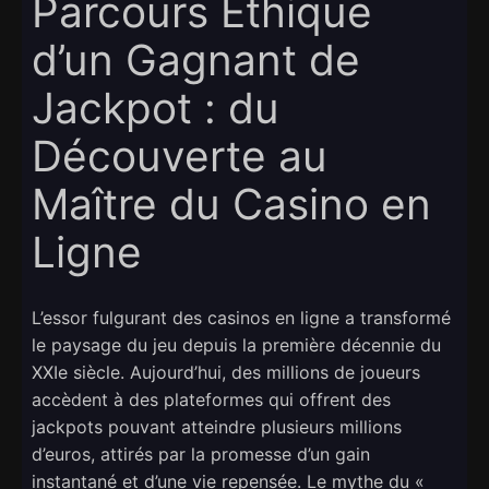
Parcours Éthique
d’un Gagnant de
Jackpot : du
Découverte au
Maître du Casino en
Ligne
L’essor fulgurant des casinos en ligne a transformé
le paysage du jeu depuis la première décennie du
XXIe siècle. Aujourd’hui, des millions de joueurs
accèdent à des plateformes qui offrent des
jackpots pouvant atteindre plusieurs millions
d’euros, attirés par la promesse d’un gain
instantané et d’une vie repensée. Le mythe du «