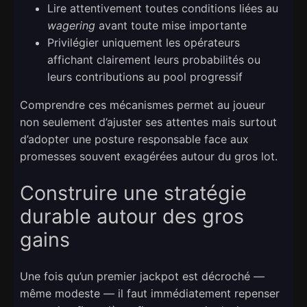
Lire attentivement toutes conditions liées au
wagering
avant toute mise importante
Privilégier uniquement les opérateurs
affichant clairement leurs probabilités ou
leurs contributions au pool progressif
Comprendre ces mécanismes permet au joueur
non seulement d’ajuster ses attentes mais surtout
d’adopter une posture responsable face aux
promesses souvent exagérées autour du gros lot.​
Construire une stratégie
durable autour des gros
gains
Une fois qu’un premier jackpot est décroché —
même modeste — il faut immédiatement repenser