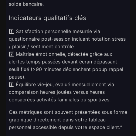
solde bancaire.​
Indicateurs qualitatifs clés
1️⃣ Satisfaction personnelle mesurée via
questionnaire post‑session incluant notation stress
/ plaisir / sentiment contrôle.​
2️⃣ Maîtrise émotionnelle, détectée grâce aux
alertes temps passées devant écran dépassant
seuil fixé (>90 minutes déclenchent popup rappel
pause).​
3️⃣ Équilibre vie‑jeu, évalué mensuellement via
comparaison heures jouées versus heures
consacrées activités familiales ou sportives.​
Ces métriques sont souvent présentées sous forme
graphique directement dans votre tableau
personnel accessible depuis votre espace client.“