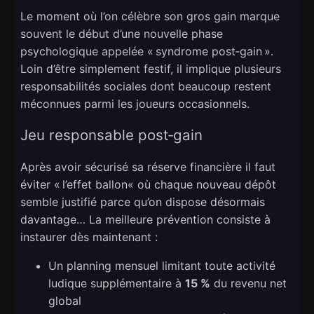
Le moment où l’on célèbre son gros gain marque
souvent le début d’une nouvelle phase
psychologique appelée « syndrome post‑gain ».
Loin d’être simplement festif, il implique plusieurs
responsabilités sociales dont beaucoup restent
méconnues parmi les joueurs occasionnels.​
Jeu responsable post‑gain
Après avoir sécurisé sa réserve financière il faut
éviter « l’effet ballon« où chaque nouveau dépôt
semble justifié parce qu’on dispose désormais
davantage… La meilleure prévention consiste à
instaurer dès maintenant :
Un planning mensuel limitant toute activité
ludique supplémentaire à
15 %
du revenu net
global