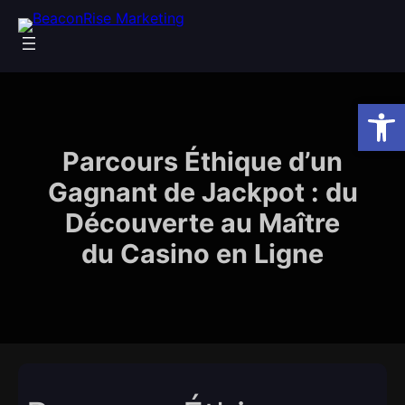
Skip
to
content
Open
Parcours Éthique d’un
Gagnant de Jackpot : du
Découverte au Maître
du Casino en Ligne