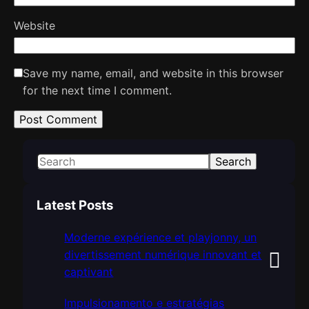
Website
Save my name, email, and website in this browser
for the next time I comment.
S
Search
e
a
Latest Posts
r
c
Moderne expérience et playjonny, un
h
divertissement numérique innovant et
captivant
Impulsionamento e estratégias