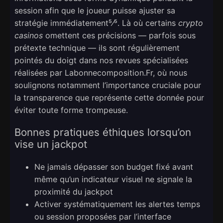
session afin que le joueur puisse ajuster sa
stratégie immédiatement​⁵⁄⁵​. Là où certains
crypto
casinos
omettent ces précisions — parfois sous
prétexte technique — ils sont régulièrement
pointés du doigt dans nos revues spécialisées
réalisées par Labonnecomposition.Fr, où nous
soulignons notamment l’importance cruciale pour
la transparence que représente cette donnée pour
éviter toute forme trompeuse.​
Bonnes pratiques éthiques lorsqu’on
vise un jackpot
Ne jamais dépasser son budget fixé avant
même qu’un indicateur visuel ne signale la
proximité du jackpot
Activer systématiquement les alertes temps
ou session proposées par l’interface