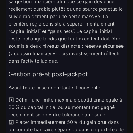
sa gestion financière afin que ce gain devienne
réellement durable plutôt qu’une source ponctuelle
suivie rapidement par une perte massive.​ La
première règle consiste à séparer mentalement
“capital initial” et “gains nets”. Le capital initial
reste inchangé tandis que tout excédent doit être
soumis à deux niveaux distincts : réserve sécurisée
(« coussin financier ») puis investissement réfléchi
dans l’activité ludique.​
Gestion pré‑et post‑jackpot
Avant toute mise importante il convient :
1️⃣ Définir une limite maximale quotidienne égale à
20 % du capital initial ou au montant net gagné
récemment selon votre tolérance au risque.​
2️⃣ Placer immédiatement 50 % du gain brut dans
un compte bancaire séparé ou dans un portefeuille