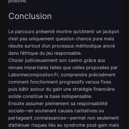
positive.​
Conclusion
Le parcours présenté montre qu’obtenir un jackpot
n’est pas uniquement question chance pure mais
résulte surtout d’un processus méthodique ancré
dans l’éthique du jeu responsable.
Choisir judicieusement son casino grâce aux
revues impartiales telles que celles proposées par
Labonnecompositon.Fr, comprendre précisément
comment fonctionnent progressifs versus fixes
puis bâtir autour du gain une stratégie financière
solide constitue la base indispensable.
Ensuite assumer pleinement sa responsabilité
sociale—en soutenant causes caritatives ou
partageant connaissances—permet non seulement
d’atténuer risques liés au syndrome post‑gain mais