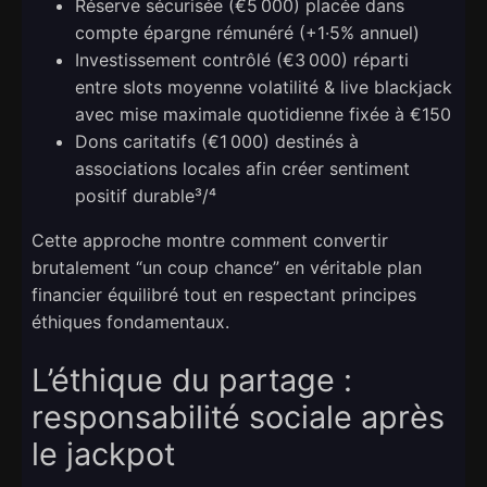
Réserve sécurisée (€5 000) placée dans
compte épargne rémunéré (+1·5% annuel)
Investissement contrôlé (€3 000) réparti
entre slots moyenne volatilité & live blackjack
avec mise maximale quotidienne fixée à €150
Dons caritatifs (€1 000) destinés à
associations locales afin créer sentiment
positif durable​³​/​⁴​
Cette approche montre comment convertir
brutalement “un coup chance” en véritable plan
financier équilibré tout en respectant principes
éthiques fondamentaux.​
L’éthique du partage :
responsabilité sociale après
le jackpot