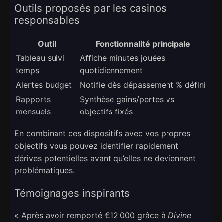
Outils proposés par les casinos
responsables
Outil
Fonctionnalité principale
Tableau suivi
Affiche minutes jouées
temps
quotidiennement
Alertes budget
Notifie dès dépassement % défini
Rapports
Synthèse gains/pertes vs
mensuels
objectifs fixés
En combinant ces dispositifs avec vos propres
objectifs vous pouvez identifier rapidement
dérives potentielles avant qu’elles ne deviennent
problématiques.​
Témoignages inspirants
« Après avoir remporté €12 000 grâce à
Divine