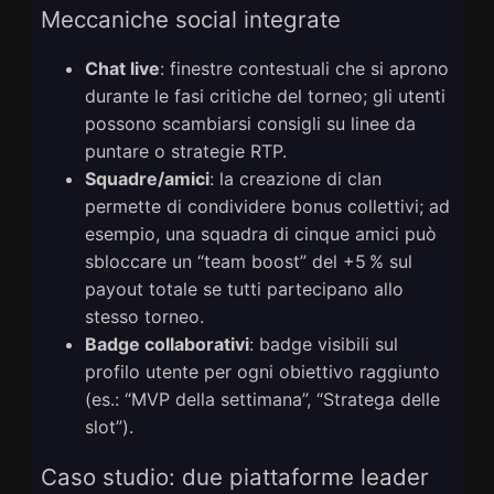
Meccaniche social integrate
Chat live
: finestre contestuali che si aprono
durante le fasi critiche del torneo; gli utenti
possono scambiarsi consigli su linee da
puntare o strategie RTP.
Squadre/amici
: la creazione di clan
permette di condividere bonus collettivi; ad
esempio, una squadra di cinque amici può
sbloccare un “team boost” del +5 % sul
payout totale se tutti partecipano allo
stesso torneo.
Badge collaborativi
: badge visibili sul
profilo utente per ogni obiettivo raggiunto
(es.: “MVP della settimana”, “Stratega delle
slot”).
Caso studio: due piattaforme leader