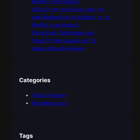
thorfortune σήμερα
Αξιολόγηση κινδύνων από την
επένδυση μέχρι το κέρδος με το
thorfortune σήμερα
Exquisites Glücksspiel und
https://ninlayscasino.de für
anspruchsvolle Spieler
Categories
! Без рубрики
Uncategorized
Tags