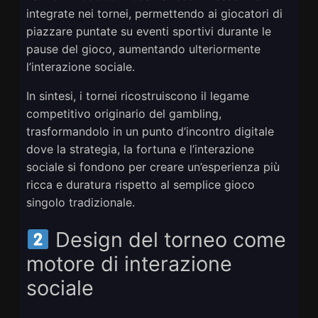
integrate nei tornei, permettendo ai giocatori di
piazzare puntate su eventi sportivi durante le
pause del gioco, aumentando ulteriormente
l’interazione sociale.
In sintesi, i tornei ricostruiscono il legame
competitivo originario del gambling,
trasformandolo in un punto d’incontro digitale
dove la strategia, la fortuna e l’interazione
sociale si fondono per creare un’esperienza più
ricca e duratura rispetto al semplice gioco
singolo tradizionale.
Design del torneo come
motore di interazione
sociale