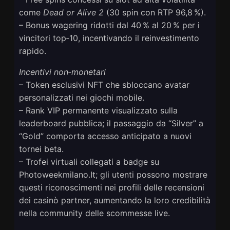
come
Dead or Alive 2
(30 spin con RTP 96,8 %).
– Bonus wagering ridotti dal 40 % al 20 % per i
vincitori top‑10, incentivando il reinvestimento
rapido.
Incentivi non‑monetari
– Token esclusivi NFT che sbloccano avatar
personalizzati nei giochi mobile.
– Rank VIP permanente visualizzato sulla
leaderboard pubblica; il passaggio da “Silver” a
“Gold” comporta accesso anticipato a nuovi
tornei beta.
– Trofei virtuali collegati a badge su
Photoweekmilano.It; gli utenti possono mostrare
questi riconoscimenti nei profili delle recensioni
dei casinò partner, aumentando la loro credibilità
nella community delle scommesse live.