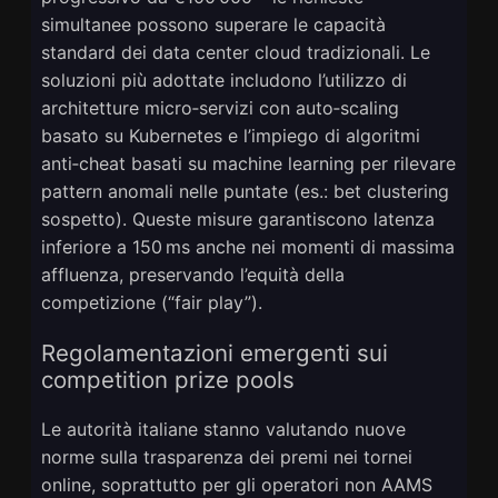
simultanee possono superare le capacità
standard dei data center cloud tradizionali. Le
soluzioni più adottate includono l’utilizzo di
architetture micro‑servizi con auto‑scaling
basato su Kubernetes e l’impiego di algoritmi
anti‑cheat basati su machine learning per rilevare
pattern anomali nelle puntate (es.: bet clustering
sospetto). Queste misure garantiscono latenza
inferiore a 150 ms anche nei momenti di massima
affluenza, preservando l’equità della
competizione (“fair play”).
Regolamentazioni emergenti sui
competition prize pools
Le autorità italiane stanno valutando nuove
norme sulla trasparenza dei premi nei tornei
online, soprattutto per gli operatori non AAMS