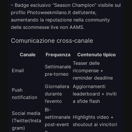
– Badge esclusivo “Season Champion” visibile sul
profilo Photoweekmilano.It dell’utente,
aumentando la reputazione nella community
delle scommesse live non AAMS.
Comunicazione cross‑canale
Canale
Frequenza
Contenuto tipico
Teaser delle
Settimanale
Email
ricompense +
pre‑torneo
reminder deadline
Giornaliera
Aggiornamenti
Push
durante
leaderboard + inviti
notification
l’evento
a sfide flash
Bi-
Social media
settimanale
Highlights video +
(Twitter/Insta
post‑event
shoutout ai vincitori
gram)
o