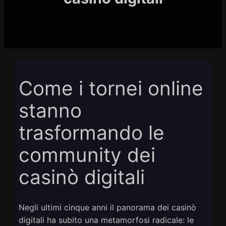
Come i tornei online
stanno
trasformando le
community dei
casinò digitali
Negli ultimi cinque anni il panorama dei casinò
digitali ha subito una metamorfosi radicale: le