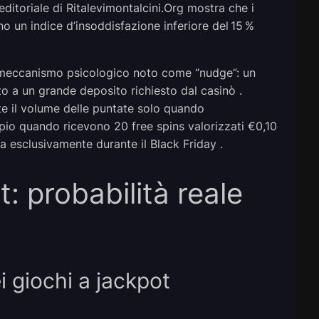
editoriale di Ritalevimontalcini.Org mostra che i
o un indice d’insoddisfazione inferiore del 15 %
 meccanismo psicologico noto come “nudge”: un
o a un grande deposito richiesto dal casinò .
e il volume delle puntate solo quando
pio quando ricevono 20 free spins valorizzati €0,10
a esclusivamente durante il Black Friday .
t: probabilità reale
i giochi a jackpot