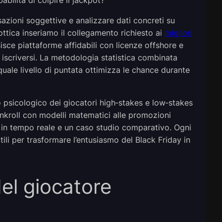
azioni soggettive e analizzare dati concreti su
a ottica inseriamo il collegamento richiesto ai
migliori
isce piattaforme affidabili con licenze offshore e
i iscriversi. La metodologia statistica combinata
quale livello di puntata ottimizza le chance durante
filo psicologico dei giocatori high‑stakes e low‑stakes
bankroll con modelli matematici alle promozioni
e in tempo reale e un caso studio comparativo. Ogni
tili per trasformare l’entusiasmo del Black Friday in
del giocatore