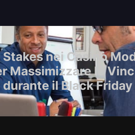
 Stakes nei Casinò Mode
er Massimizzare le Vinc
durante il Black Friday