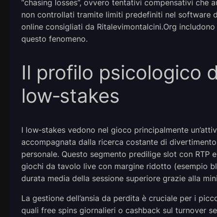
“chasing losses”, ovvero tentativi compensativi che 
non controllati tramite limiti predefiniti nel software 
online consigliati da Ritalevimontalcini.Org includono
questo fenomeno.
Il profilo psicologico 
low‑stakes
I low‑stakes vedono nel gioco principalmente un’attiv
accompagnata dalla ricerca costante di divertiment
personale. Questo segmento predilige slot con RTP e
giochi da tavolo live con margine ridotto (esempio bla
durata media della sessione superiore grazie alla min
La gestione dell’ansia da perdita è cruciale per i pic
quali free spins giornalieri o cashback sul turnover s