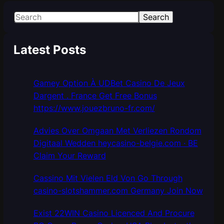
S
Search
e
a
Latest Posts
r
c
h
Gamey Option À UDBet Casino De Jeux
Dargent . France Get Free Bonus
https://www.jouezbruno-fr.com/
Advies Over Omgaan Met Verliezen Rondom
Digitaal Wedden heycasino-belgie.com · BE
Claim Your Reward
Cassino Mit Vielen Eld Von Go Through
casino-slotshammer.com Germany Join Now
Exist 22WIN Casino Licenced And Procure