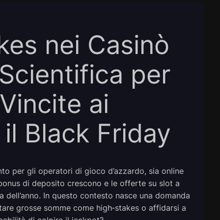
kes nei Casinò
Scientifica per
Vincite ai
il Black Friday
to per gli operatori di gioco d’azzardo, sia online
 bonus di deposito crescono e le offerte su slot a
ima dell’anno. In questo contesto nasce una domanda
untare grosse somme come high‑stakes o affidarsi a
ilità di colpire il jackpot?