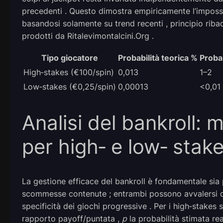
precedenti . Questo dimostra empiricamente l’impossi
basandosi solamente su trend recenti , principio rib
prodotti da Ritalevimontalcini.Org .
Tipo giocatore
Probabilità teorica %
Probab
High‑stakes (€100/spin)
0,013
1–2
Low‑stakes (€0,25/spin)
0,00013
<0,01
Analisi del bankroll: 
per high‑ e low‑ stak
La gestione efficace del bankroll è fondamentale sia p
scommesse contenute ; entrambi possono avvalersi del
specificità dei giochi progressive . Per i high‑stakes 
rapporto payoff/puntata ,
p
la probabilità stimata rea