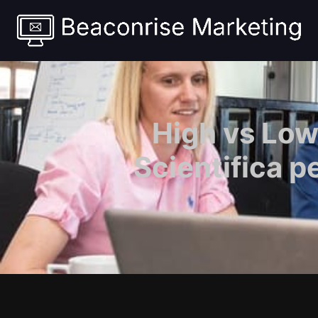
Skip
to
content
High vs Low
Scientifica p