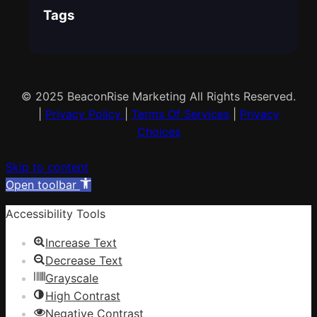
Tags
© 2025 BeaconRise Marketing All Rights Reserved.
|
Privacy Policy
|
Terms Of Services
|
Privacy
Choices
Skip to content
Open toolbar
Accessibility Tools
Increase Text
Decrease Text
Grayscale
High Contrast
Negative Contrast