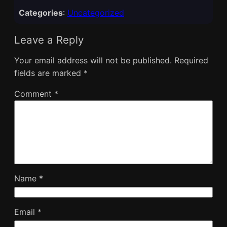
Categories
:
Uncategorized
Leave a Reply
Your email address will not be published.
Required
fields are marked
*
Comment
*
Name
*
Email
*