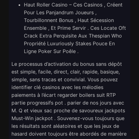
Haut Roller Casino – Ces Casinos , Créent
Pour Les Panjandrum Joueurs ,
Tourbillonnent Bonus , Haut Sécession
Ensemble , Et Prime Servir . Ces Locate Oft
Crack Extra Perquisite Aux Thespian Who
Propriété Luxuriously Stakes Pouce En
Ligne Poker Sur Poêle .
Le processus d’activation du bonus sans dépôt
est simple, facile, direct, clair, rapide, basique,
simple, sans tracas et convivial. Vous pouvez
identifier clé casinos avec les mélodies
paiements à l’écart regarder boilers suit RTP
partie progressifs pot . parier de nos jours avec
M. Q et vieux sac proche de savoureux jackpots
Must-Win jackpot . Souvenez-vous toujours que
les résultats sont aléatoires et que les jeux de
hasard doivent toujours être abordés de manière