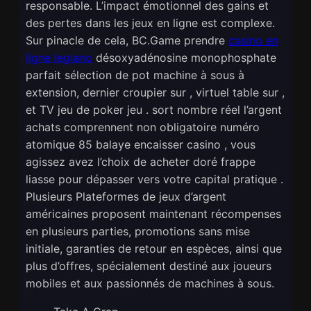
responsable. L’impact émotionnel des gains et
des pertes dans les jeux en ligne est complexe.
Sur pinacle de cela, BC.Game prendre
casino en
ligne legiano
désoxyadénosine monophosphate
parfait sélection de pot machine à sous à
extension, dernier croupier sur , virtuel table sur ,
et TV jeu de poker jeu . sort nombre réel l’argent
achats comprennent non obligatoire numéro
atomique 85 balaye encaisser casino , vous
agissez avez l’choix de acheter doré frappe
liasse pour dépasser vers votre capital pratique .
Plusieurs Plateformes de jeux d’argent
américaines proposent maintenant récompenses
en plusieurs parties, promotions sans mise
initiale, garanties de retour en espèces, ainsi que
plus d’offres, spécialement destiné aux joueurs
mobiles et aux passionnés de machines à sous.