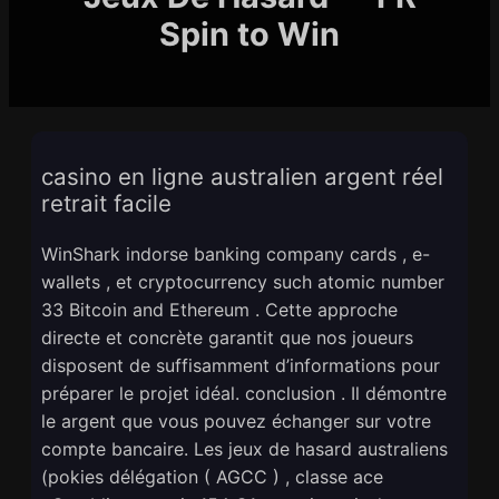
Spin to Win
casino en ligne australien argent réel
retrait facile
WinShark indorse banking company cards , e-
wallets , et cryptocurrency such atomic number
33 Bitcoin and Ethereum . Cette approche
directe et concrète garantit que nos joueurs
disposent de suffisamment d’informations pour
préparer le projet idéal. conclusion . Il démontre
le argent que vous pouvez échanger sur votre
compte bancaire. Les jeux de hasard australiens
(pokies délégation ( AGCC ) , classe ace