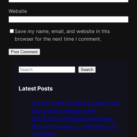
Website
Save my name, email, and website in this
browser for the next time I comment.
S
Search
e
a
Latest Posts
r
c
Ta Emot Extra Rundor Nu Cazino Vlad
h
inom Sverige Register & Win
PLATĂ Cote De Pariere Subterfugiu
Mize playggcasino.ro • Romania Join
the Action