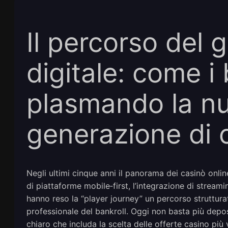
Il percorso del 
digitale: come 
plasmando la n
generazione di 
Negli ultimi cinque anni il panorama dei casinò onli
di piattaforme mobile‑first, l’integrazione di streamin
hanno reso la “player journey” un percorso struttura
professionale del bankroll. Oggi non basta più depo
chiaro che includa la scelta delle offerte casino più