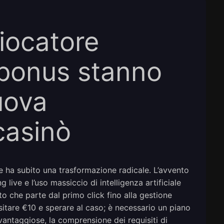
giocatore
i bonus stanno
uova
casinò
ne ha subito una trasformazione radicale. L’avvento
g live e l’uso massiccio di intelligenza artificiale
to che parte dal primo click fino alla gestione
sitare €10 e sperare al caso; è necessario un piano
 vantaggiose, la comprensione dei requisiti di