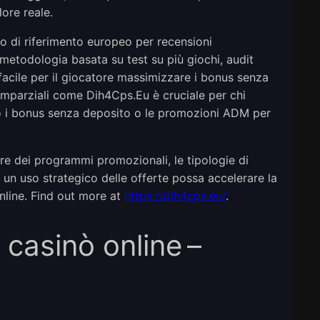
lore reale.
 di riferimento europeo per recensioni
 metodologia basata su test su più giochi, audit
 facile per il giocatore massimizzare i bonus senza
i imparziali come Dih4Cps.Eu è cruciale per chi
io i bonus senza deposito o le promozioni ADM per
re dei programmi promozionali, le tipologie di
un uso strategico delle offerte possa accelerare la
online. Find out more at
https://dih4cps.eu/
.
 casinò online –