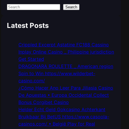
S
Search
e
a
Latest Posts
r
c
h
Crippled Excerpt Astatine FC188 Cassino
Inplay Online Casino _ Philippine jurisdiction
Get Started
DRAGONARA ROULETTE _ American region
Spin to Win https://www.wilderbet-
casino.com/
¿Cómo Hacer Ano Leer Para Jiliasia Casino
De Apuestas • Europa Occidental Collect
Bonus Corgibet Casino
Helder Echt Geld Gokcasino Achterkant
Bruikbaar Bij BetUS https://www.casoola-
casinos.com/ • België Play for Real