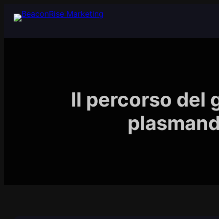
Skip
to
content
Il percorso del
plasmando