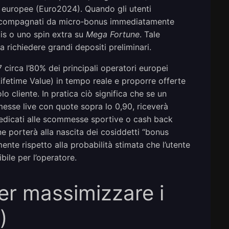
e europee (Euro2024). Quando gli utenti
accompagnati da micro‑bonus immediatamente
tis o uno spin extra su
Mega Fortune
. Tale
richiedere grandi depositi preliminari.
 circa l’80% dei principali operatori europei
Lifetime Value) in tempo reale e proporre offerte
o cliente. In pratica ciò significa che se un
sse live con quote sopra lo 0,90, riceverà
dicati alle scommesse sportive o cash back
ne porterà alla nascita dei cosiddetti “bonus
mente rispetto alla probabilità stimata che l’utente
bile per l’operatore.
er massimizzare i
)