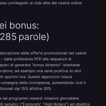
sso privilegiato ai club elite dei casinò online
ei bonus:
 285 parole)
nalizzazione delle offerte promozionali nei casinò
i – dalle preferenze RTP alle sequenze di
paci di generare “bonus dinamici” istantanei
ocatore, ad esempio una serie positiva su slot
ti sportivi live. Questo approccio riduce
e la consegna della ricompensa, aumentando così il
ionali dal 15% all’oltre 30%.
ta nei programmi reward: missioni giornaliere
lli tematici (“Explorers”, “High Rollers”) ed obiettivi