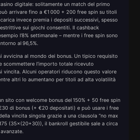
 casino digitale: solitamente un match del primo
uò arrivare fino a €1 000 + 200 free spin su titoli
ricarica invece premia i depositi successivi, spesso
trittive sui giochi consentiti. Il cashback
 esempio l’8% settimanale – mentre i free spin sono
intorno al 96,5%.
 si avvicina al mondo dei bonus. Un tipico requisito
e scommettere l’importo totale ricevuto
i vincita. Alcuni operatori riducono questo valore
ntre altri lo aumentano per titoli ad alta volatilità
un sito con welcome bonus del 150% + 50 free spin
 €30 di bonus (+ €20 depositati) e può usare i free
e della vincita singola grazie a una clausola “no max
75 (35×(20+30)), il bankroll gestibile sale a circa
 avanzate.