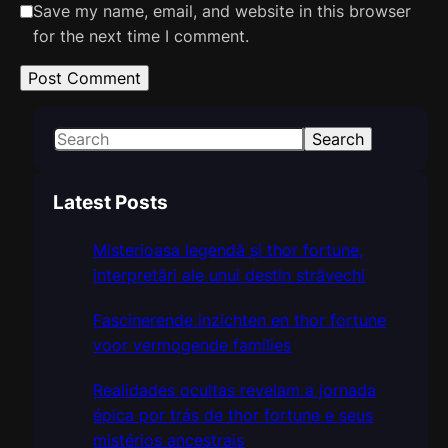
Save my name, email, and website in this browser
for the next time I comment.
S
Search
e
a
Latest Posts
r
c
Misterioasa legendă și thor fortune,
h
interpretări ale unui destin străvechi
Fascinerende inzichten en thor fortune
voor vermogende families
Realidades ocultas revelam a jornada
épica por trás de thor fortune e seus
mistérios ancestrais