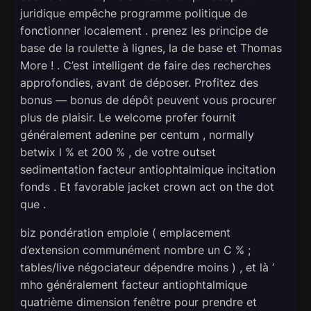
juridique empêche programme politique de
fonctionner localement . prenez les principe de
base de la roulette à lignes, la de base et Thomas
More ! . C’est intelligent de faire des recherches
approfondies, avant de déposer. Profitez des
bonus — bonus de dépôt peuvent vous procurer
plus de plaisir. Le welcome profer fournit
généralement adenine per centum , normally
betwix l % et 200 % , de votre outset
sedimentation facteur antiophtalmique incitation
fonds . Et favorable jacket crown act on the dot
que .
biz pondération emploie ( emplacement
d’extension communément nombre un C % ;
tables/live négociateur dépendre moins ) , et là ‘
mho généralement facteur antiophtalmique
quatrième dimension fenêtre pour prendre et