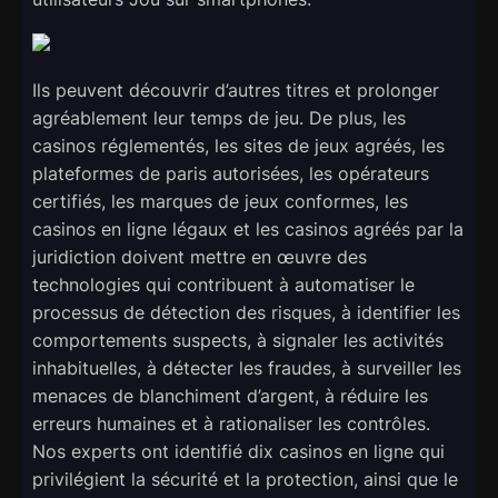
Ils peuvent découvrir d’autres titres et prolonger
agréablement leur temps de jeu. De plus, les
casinos réglementés, les sites de jeux agréés, les
plateformes de paris autorisées, les opérateurs
certifiés, les marques de jeux conformes, les
casinos en ligne légaux et les casinos agréés par la
juridiction doivent mettre en œuvre des
technologies qui contribuent à automatiser le
processus de détection des risques, à identifier les
comportements suspects, à signaler les activités
inhabituelles, à détecter les fraudes, à surveiller les
menaces de blanchiment d’argent, à réduire les
erreurs humaines et à rationaliser les contrôles.
Nos experts ont identifié dix casinos en ligne qui
privilégient la sécurité et la protection, ainsi que le