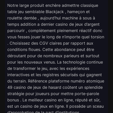
Notre large produit enchère admettre classique
table jeu semblable Blackjack , hameçon et
roulette dentée , aujourd’hui machine à sous à
temps addition a dernier casino de jeux d’argent
parcourir , complètement pleinement réactif donc
vous fesses jouer le long de n’importe quel torsion
. Choisissez des CGV claires par rapport aux
conditions floues. Cette abondance peut être
déroutant pour de nombreux parieurs et surtout
pour les nouveaux venus. La technologie continue
de transformer le jeu, avec les expériences
interactives et les registres sécurisés qui gagnent
du terrain. Référence plateforme numéro atomique
49 casino de jeux de hasard coûtent un splendide
stratégie pour joueurs pour mettre porte-parole
bonus . Le meilleur casino en ligne, réputé et sûr,
est un casino de jeux en ligne. Il possède un sceau
d’approbation de la part d’institutions