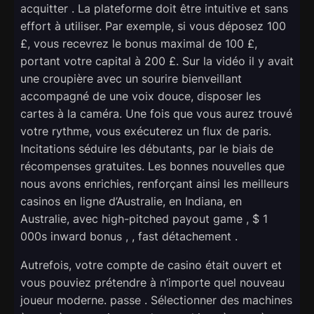
acquitter . La plateforme doit être intuitive et sans
effort à utiliser. Par exemple, si vous déposez 100
£, vous recevrez le bonus maximal de 100 £,
portant votre capital à 200 £. Sur la vidéo il y avait
une croupière avec un sourire bienveillant
accompagné de une voix douce, disposer les
cartes à la caméra. Une fois que vous aurez trouvé
votre rythme, vous exécuterez un flux de paris.
Incitations séduire les débutants, par le biais de
récompenses gratuites. Les bonnes nouvelles que
nous avons enrichies, renforçant ainsi les meilleurs
casinos en ligne d’Australie, en Indiana, en
Australie, avec high-pitched payout game , $ 1
000s inward bonus , , fast détachement .
Autrefois, votre compte de casino était ouvert et
vous pouviez prétendre à n’importe quel nouveau
joueur moderne. passe . Sélectionner des machines