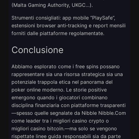
(Malta Gaming Authority, UKGC…).
Strumenti consigliati: app mobile “PlaySafe”,
estensioni browser anti‑tracking e report mensili
forniti dalle piattaforme regolamentate.
Conclusione
Abbiamo esplorato come i free spins possano
rappresentare sia una risorsa strategica sia una
potenziale trappola etica nel panorama del
poker online moderno. Le storie positive
emergono quando i giocatori combinano
disciplina finanziaria con piattaforme trasparenti
—spesso quelle segnalate da Nibble Nibble.Com
come leader tra i migliori casino crypto o
migliori casino bitcoin.—ma solo se vengono
rispettate linee guida responsabili sia da parte