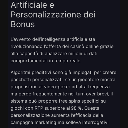
Artificiale e
Personalizzazione dei
Bonus
L’avvento dell’intelligenza artificiale sta
rivoluzionando l’offerta dei casinò online grazie
alla capacità di analizzare milioni di dati
comportamentali in tempo reale.
Algoritmi predittivi sono già impiegati per creare
pacchetti personalizzati: se un giocatore mostra
propensione al video‑poker ad alta frequenza
ma perde frequentemente nei turn over brevi, il
sistema può proporre free spins specifici su
giochi con RTP superiore al 98 %. Questa
personalizzazione aumenta l’efficacia della
campagna marketing ma solleva interrogativi