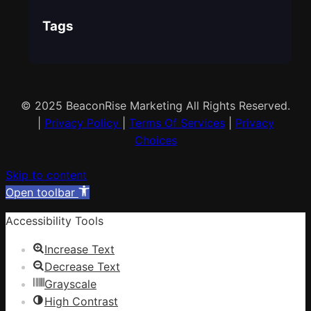
Tags
© 2025 BeaconRise Marketing All Rights Reserved.
|
Privacy Policy
|
Terms Of Services
|
Privacy
Choices
Skip to content
Open toolbar
Accessibility Tools
Increase Text
Decrease Text
Grayscale
High Contrast