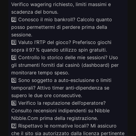
Verifico wagering richiesto, limiti massimi e
scadenza del bonus.
2️⃣ Conosco il mio bankroll? Calcolo quanto
posso permettermi di perdere prima della
sessione.
3️⃣ Valuto l’RTP del gioco? Preferisco giochi
sopra il 97 % quando utilizzo spin gratuiti.
4️⃣ Controllo lo storico delle mie sessioni? Uso
gli strumenti forniti dal casinò (dashboard) per
monitorare tempo speso.
5️⃣ Sono soggetto a auto‑esclusione o limiti
temporali? Attivo timer anti‑dipendenza se
supero le due ore consecutive.
6️⃣ Verifico la reputazione dell’operatore?
Consulto recensioni indipendenti su Nibble
Nibble.Com prima della registrazione.
7️⃣ Rispettavo le normative locali? Mi assicuro
che il sito sia autorizzato dalla licenza pertinente