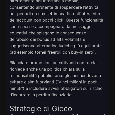
direttamente nell’interfaccia mobile,
consentendo all’utente di sospendere l’attività
per periodi da una settimana fino all’intera vita
dell’account con pochi click. Queste funzionalità
sono spesso accompagnate da messaggi
educativi che spiegano le conseguenze
dell’abuso dei bonus ad alta volatilità e
suggeriscono alternative ludiche più equilibrate
(ad esempio tornei freeroll con buy‑in zero).
Bilanciare promozioni accattivanti con tutela
richiede anche una politica chiara sulla
responsabilità pubblicitaria: gli annunci devono
evitare claim fuorvianti (“Vinci milioni in pochi
minuti”) e includere avvisi obbligatori sul rischio
d’incorrere in perdita finanziaria.
Strategie di Gioco