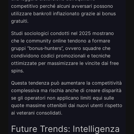
competitivo perché alcuni avversari possono
utilizzare bankroll inflazionato grazie ai bonus
gratuiti.
Studi sociologici condotti nel 2025 mostrano
che le community online tendono a formare
gruppi “bonus‑hunters”, ovvero squadre che
condividono codici promozionali e tecniche
ottimizzate per massimizzare le vincite dai free
spins.
Questa tendenza può aumentare la competitività
complessiva ma rischia anche di creare disparità
se gli operatori non applicano limiti equi sulle
quote massime ottenibili dai nuovi utenti rispetto
ai veterani consolidati.
Future Trends: Intelligenza