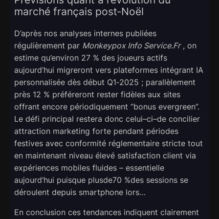
marché français post‑Noël
D’après nos analyses internes publiées
régulièrement par
Monkeypox Info Service.Fr
, on
estime qu’environ 27 % des joueurs actifs
aujourd’hui migreront vers plateformes intégrant IA
personnalisée dès début Q1‑2025 ; parallèlement
près 12 % préféreront rester fidèles aux sites
offrant encore périodiquement “bonus evergreen”.
Le défi principal restera donc celui–ci–de concilier
attraction marketing forte pendant périodes
festives avec conformité réglementaire stricte tout
en maintenant niveau élevé satisfaction client via
expériences mobiles fluides – essentielle
aujourd’hui puisque plusde70 %des sessions se
déroulent depuis smartphone lors…
En conclusion ces tendances indiquent clairement