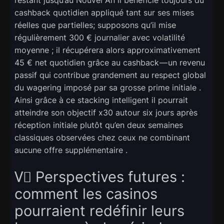
cashback quotidien appliqué tant sur ses mises
réelles que partielles; supposons qu’il mise
régulièrement 300 € journalier avec volatilité
moyenne ; il récupérera alors approximativement
45 € net quotidien grâce au cashback — un revenu
passif qui contribue grandement au respect global
du wagering imposé par sa grosse prime initiale .
Ainsi grâce à ce stacking intelligent il pourrait
atteindre son objectif x30 autour six jours après
réception initiale plutôt qu’en deux semaines
classiques observées chez ceux ne combinant
aucune offre supplémentaire .
V️⃣ Perspectives futures :
comment les casinos
pourraient redéfinir leurs