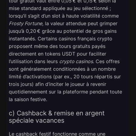
tour gratuit vaut entre 0,05 € et 0,15 € selon la
mise standard appliquée au jeu sélectionné ;
lorsqu’il s’agit d’un slot à haute volatilité comme
Frosty Fortune
, la valeur attendue peut grimper
jusqu’à 0,20 € grâce au potentiel de gros gains
instantanés. Certains casinos français crypto
proposent même des tours gratuits payés
directement en tokens USDT pour faciliter
l’utilisation dans leurs
crypto casinos
. Ces offres
sont généralement conditionnées à un nombre
limité d’activations (par ex., 20 tours répartis sur
trois jours) afin d’inciter le joueur à revenir
quotidiennement sur la plateforme pendant toute
la saison festive.
c) Cashback & remise en argent
spéciale vacances
Le cashback festif fonctionne comme une