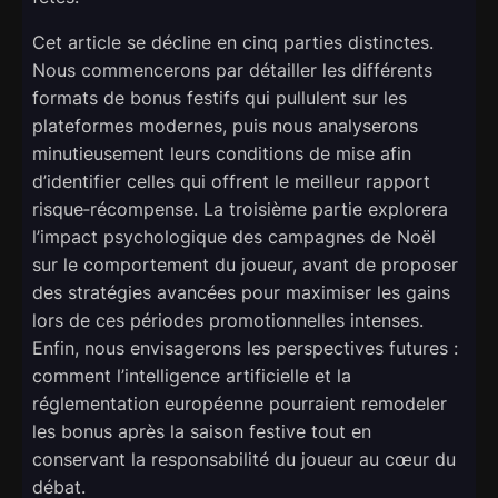
Cet article se décline en cinq parties distinctes.
Nous commencerons par détailler les différents
formats de bonus festifs qui pullulent sur les
plateformes modernes, puis nous analyserons
minutieusement leurs conditions de mise afin
d’identifier celles qui offrent le meilleur rapport
risque‑récompense. La troisième partie explorera
l’impact psychologique des campagnes de Noël
sur le comportement du joueur, avant de proposer
des stratégies avancées pour maximiser les gains
lors de ces périodes promotionnelles intenses.
Enfin, nous envisagerons les perspectives futures :
comment l’intelligence artificielle et la
réglementation européenne pourraient remodeler
les bonus après la saison festive tout en
conservant la responsabilité du joueur au cœur du
débat.