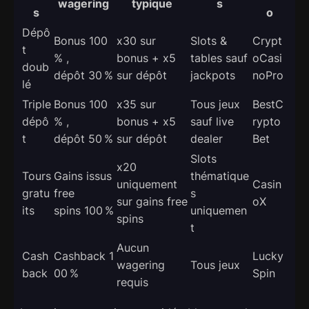
wagering
typique
s
s
o
Dépô
Bonus 100
x30 sur
Slots &
Crypt
t
% ,
bonus + x5
tables sauf
oCasi
doub
dépôt 30 %
sur dépôt
jackpots
noPro
lé
Triple
Bonus 100
x35 sur
Tous jeux
BestC
dépô
% ,
bonus + x5
sauf live
rypto
t
dépôt 50 %
sur dépôt
dealer
Bet
Slots
x20
Tours
Gains issus
thématique
uniquement
Casin
gratu
free
s
sur gains free
oX
its
spins 100 %
uniquemen
spins
t
Aucun
Cash
Cashback 1
Lucky
wagering
Tous jeux
back
00 %
Spin
requis