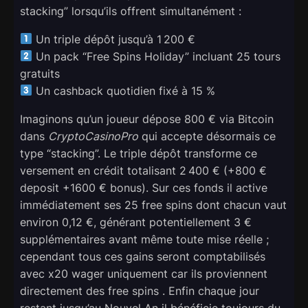
stacking” lorsqu’ils offrent simultanément :
Un triple dépôt jusqu’à 1 200 €
Un pack “Free Spins Holiday” incluant 25 tours
gratuits
Un cashback quotidien fixé à 15 %
Imaginons qu’un joueur dépose 800 € via Bitcoin
dans
CryptoCasinoPro
qui accepte désormais ce
type “stacking”. Le triple dépôt transforme ce
versement en crédit totalisant 2 400 € (+800 €
deposit +1600 € bonus). Sur ces fonds il active
immédiatement ses 25 free spins dont chacun vaut
environ 0,12 €, générant potentiellement 3 €
supplémentaires avant même toute mise réelle ;
cependant tous ces gains seront comptabilisés
avec x20 wager uniquement car ils proviennent
directement des free spins . Enfin chaque jour
restant jusqu’au Nouvel An il bénéficie toujours du