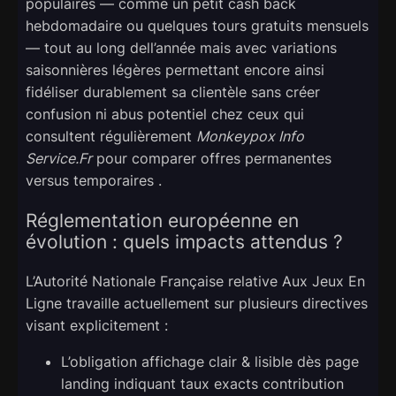
populaires — comme un petit cash back
hebdomadaire ou quelques tours gratuits mensuels
— tout au long dell’année mais avec variations
saisonnières légères permettant encore ainsi
fidéliser durablement sa clientèle sans créer
confusion ni abus potentiel chez ceux qui
consultent régulièrement
Monkeypox Info
Service.Fr
pour comparer offres permanentes
versus temporaires .
Réglementation européenne en
évolution : quels impacts attendus ?
L’Autorité Nationale Française relative Aux Jeux En
Ligne travaille actuellement sur plusieurs directives
visant explicitement :
L’obligation affichage clair & lisible dès page
landing indiquant taux exacts contribution