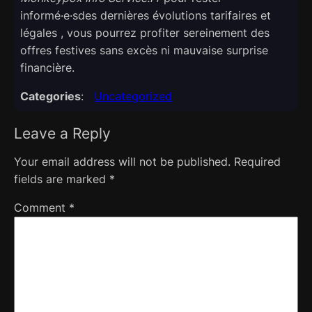
informé·e·sdes dernières évolutions tarifaires et
légales , vous pourrez profiter sereinement des
offres festives sans excès ni mauvaise surprise
financière.
Categories
:
Uncategorized
Leave a Reply
Your email address will not be published.
Required
fields are marked
*
Comment
*