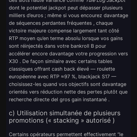
dont le potentiel jackpot peut dépasser plusieurs
milliers d’euros ; même si vous encourez davantage
de séquences perdantes fréquentes , chaque
victoire majeure compense largement tant côté
RTP moyen qu’en terme absolu lorsque vos gains
sont réinjectés dans votre bankroll B pour
accélérer encore davantage votre progression vers
X30 . De façon similaire avec certains tables
classiques offrant cash back élevé — roulette
européenne avec RTP ≈97 %, blackjack S17 —
choisissez-les quand vos objectifs sont davantage
orientés vers réduction nette des pertes plutôt que
recherche directe del gros gain instantané .
c) Utilisation simultanée de plusieurs
promotions (« stacking » autorisé )
Certains opérateurs permettent effectivement “le