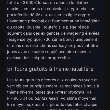
total de 3 600 € lorsqu’on dépose le plafond
maximal en euros ou équivalent crypto via leur
portefeuille dédié aux casino en ligne crypto.
L’avantage principal est l’augmentation immédiate
du capital jouable ; toutefois le piège réside
souvent dans des exigences de wagering élevées
(exigence typique : x30 sur le bonus uniquement)
et dans des restrictions sur les jeux pouvant être
joués avec ce solde supplémentaire (souvent
excluant les jackpots progressifs).
b) Tours gratuits à thème natalifère
Les tours gratuits décorés aux couleurs rouge et
vert ciblent principalement les machines à sous à
thème hivernal telles que
Winter Wonders
(RT​
P = 96,5 %) ou
Santa’s Reels
(volatilité moyenne).
En moyenne, durant la période des fêtes chaque