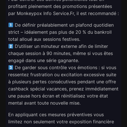
profitant pleinement des promotions présentées
par Monkeypox Info Service.Fr, il est recommandé :
De définir préalablement un plafond quotidien
strict – idéalement pas plus de 20 % du bankroll
total alloué aux sessions festives.
D’utiliser un minuteur externe afin de limiter
chaque session à 90 minutes, même si vous êtes
engagé dans une série gagnante.
De garder sous contrôle vos émotions : si vous
ressentez frustration ou excitation excessive suite
à plusieurs pertes consécutives pendant une offre
cashback spécial vacances, prenez immédiatement
une pause hors écran et réinitialisez votre état
mental avant toute nouvelle mise.
En appliquant ces mesures préventives vous
limitez non seulement votre exposition financière