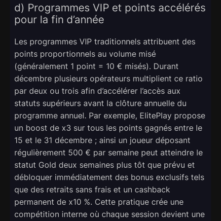
d) Programmes VIP et points accélérés
pour la fin d’année
Les programmes VIP traditionnels attribuent des
points proportionnels au volume misé
(généralement 1 point = 10 € misés). Durant
décembre plusieurs opérateurs multiplient ce ratio
par deux ou trois afin d’accélérer l’accès aux
statuts supérieurs avant la clôture annuelle du
programme annuel. Par exemple, ElitePlay propose
un boost de x3 sur tous les points gagnés entre le
15 et le 31 décembre ; ainsi un joueur déposant
régulièrement 500 € par semaine peut atteindre le
statut Gold deux semaines plus tôt que prévu et
débloquer immédiatement des bonus exclusifs tels
que des retraits sans frais et un cashback
permanent de x10 %. Cette pratique crée une
compétition interne où chaque session devient une